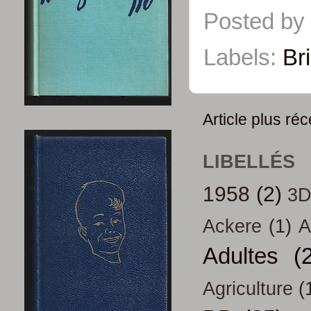
Posted by
Labels:
Br
Article plus réc
LIBELLÉS
1958
(2)
3
Ackere
(1)
A
Adultes
(
Agriculture
(