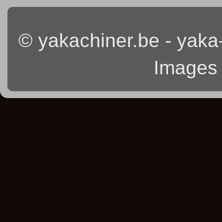
© yakachiner.be - yaka
Images