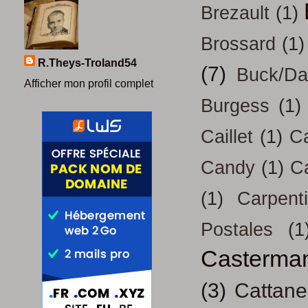
Brezault
(1)
Brossard
(1)
R.Theys-Troland54
(7)
Buck/D
Afficher mon profil complet
Burgess
(1)
Caillet
(1)
Ca
Candy
(1)
C
(1)
Carpenti
Postales
(1
Casterma
(3)
Cattan