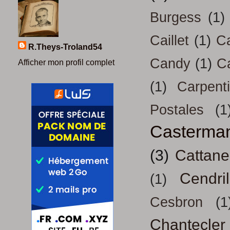
Burgess
(1)
Caillet
(1)
Ca
R.Theys-Troland54
Candy
(1)
C
Afficher mon profil complet
(1)
Carpenti
Postales
(1
Casterma
(3)
Cattan
Cendril
(1)
Cesbron
(1
Chantecler