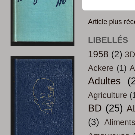
Article plus réc
LIBELLÉS
1958
(2)
3
Ackere
(1)
A
Adultes
(
Agriculture
(
BD
(25)
A
(3)
Aliment