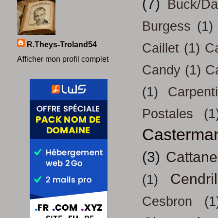
(7)
Buck/D
Burgess
(1)
R.Theys-Troland54
Caillet
(1)
Ca
Afficher mon profil complet
Candy
(1)
C
(1)
Carpenti
Postales
(1
Casterma
(3)
Cattan
Cendril
(1)
Cesbron
(1