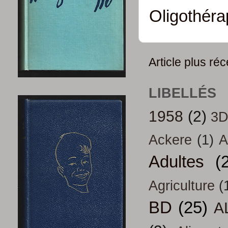
Oligothéra
Article plus réc
LIBELLÉS
1958
(2)
3
Ackere
(1)
A
Adultes
(
Agriculture
(
BD
(25)
A