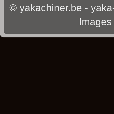
© yakachiner.be - yaka
Images