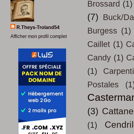
Brossard
(1)
(7)
Buck/D
R.Theys-Troland54
Burgess
(1)
Afficher mon profil complet
Caillet
(1)
Ca
Candy
(1)
C
(1)
Carpenti
Postales
(1
Casterma
(3)
Cattan
Cendril
(1)