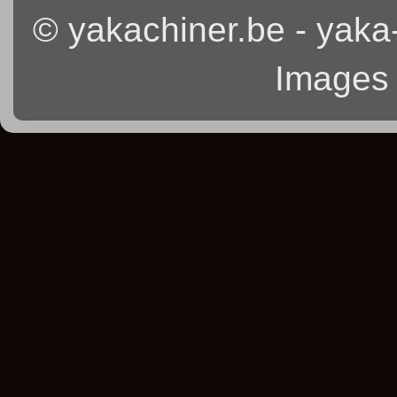
© yakachiner.be - yaka
Images