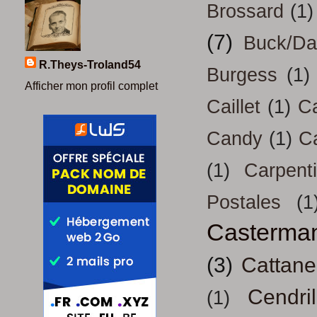
Brossard
(1)
(7)
Buck/D
R.Theys-Troland54
Burgess
(1)
Afficher mon profil complet
Caillet
(1)
Ca
Candy
(1)
C
(1)
Carpenti
Postales
(1
Casterma
(3)
Cattan
Cendril
(1)