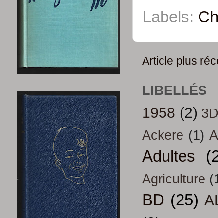
Labels:
Ch
Article plus réc
LIBELLÉS
1958
(2)
3
Ackere
(1)
A
Adultes
(
Agriculture
(
BD
(25)
A