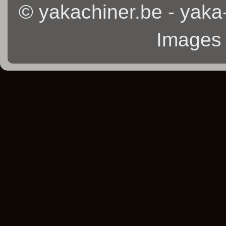
© yakachiner.be - yaka
Images