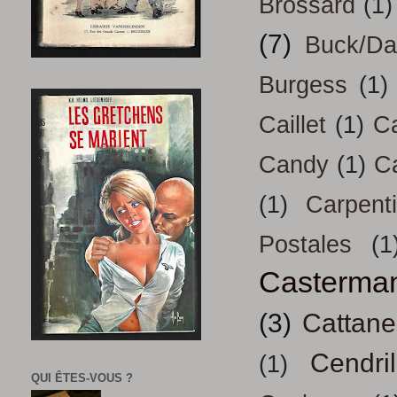
Brossard
(1)
(7)
Buck/D
Burgess
(1)
Caillet
(1)
Ca
Candy
(1)
C
(1)
Carpenti
Postales
(1
Casterma
(3)
Cattan
Cendril
(1)
QUI ÊTES-VOUS ?