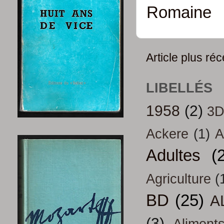
Romaine
Article plus réc
LIBELLÉS
1958
(2)
3
Ackere
(1)
A
Adultes
(
Agriculture
(
BD
(25)
A
(3)