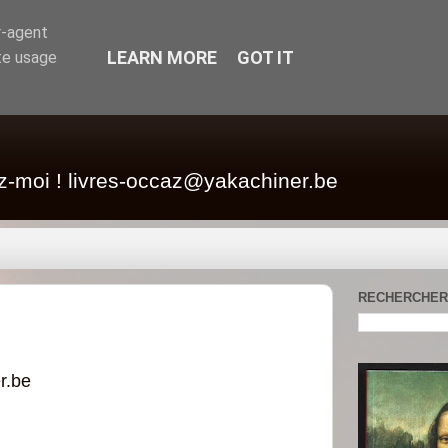
r-agent
LEARN MORE
GOT IT
te usage
z-moi ! livres-occaz@yakachiner.be
RECHERCHER