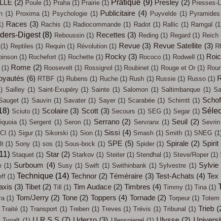
Pratique
(9)
LLE
(2)
Presley
(2)
Poule
(1)
Praha
(1)
Prairie
(1)
Presses-L
Publicitaire
(4)
n
(1)
Proxima
(1)
Psychologie
(1)
Puyvelde
(1)
Pyramides
Races
(3)
1)
Rachis
(1)
Radiocommande
(1)
Radot
(1)
Rallic
(1)
Ramgal
(1
ders-Digest
(8)
Recettes
(3)
Reboussin
(1)
Reding
(1)
Regard
(1)
Reich
Revue
(3)
Revue Satellite
(3)
(1)
Reptiles
(1)
Requin
(1)
Révolution
(1)
R
Rocky
(3)
Roi
binson
(1)
Rochefort
(1)
Rochette
(1)
Rococo
(1)
Rodwell
(1)
Rome
(2)
(1)
Roosevelt
(1)
Rossignol
(1)
Roubinet
(1)
Rouge et Or
(1)
Roun
oyautés
(6)
R
RTBF
(1)
Rubens
(1)
Ruche
(1)
Rush
(1)
Russie
(1)
Russo
(1)
)
Sailley
(1)
Saint-Exupéry
(1)
Sainte
(1)
Salomon
(1)
Saltimbanque
(1)
Sa
Schof
Sauget
(1)
Sauvin
(1)
Savater
(1)
Sayer
(1)
Scarabée
(1)
Schimtt
(1)
18)
Sélec
Scolaire
(3)
Scott
(3)
Sciuto
(1)
Secours
(1)
SEG
(1)
Segar
(1)
Serrano
(2)
Seuil
(2)
quoia
(1)
Sergent
(1)
Seron
(1)
Servranx
(1)
Sevrin
Sissi
(4)
CI
(1)
Sigur
(1)
Sikorski
(1)
Sion
(1)
Smash
(1)
Smith
(1)
SNEG
(1
SPE
(5)
Spirale
(2)
Spirit
t
(1)
Sony
(1)
sos
(1)
Sous-bock
(1)
Spider
(1)
11)
Star
(2)
Staquet
(1)
Starkov
(1)
Steiter
(1)
Stendhal
(1)
Steve/Roper
(1)
Surboum
(4)
Sylvie
e
(1)
Susy
(1)
Swift
(1)
Swithinbank
(1)
Sylvestre
(1)
Technique
(14)
Technor
(2)
Téméraire
(3)
Test-Achats
(4)
Tex
eff
(1)
axis
(3)
Tibet
(2)
Tim Audace
(2)
Timbres
(4)
Till
(1)
Timmy
(1)
Tina
(1)
Tom/Jerry
(2)
Tone
(2)
Toppers
(4)
Tornade
(2)
ra
(1)
Torpeur
(1)
Totem
Trieb
(
Traité
(1)
Transport
(1)
Treben
(1)
Treves
(1)
Trévis
(1)
Tribunal
(1)
U.R.S.S
(7)
Uderzo
(3)
Ulysse
(2)
Universi
)
Typalt
(1)
Ulenspiegel
(1)