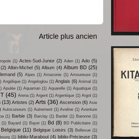
Article plus ancien
Actes-Sud-Junior
(2)
Ado
(5)
ropole
(1)
Aden
(1)
Album BD
(25)
(2)
Albin-Michel
(5)
Album
(4)
llemand
(5)
Alpes
(1)
Amazonie
(1)
Amoureuse
(1)
Anglais
(6)
)
Angélique
(1)
Angeloglou
(1)
Animal
(1)
)
Apulée
(1)
Aquaman
(1)
Aquarelle
(1)
Aquatique
(1)
IT
(45)
Arena
(1)
Argent
(1)
Argentique
(1)
Argot
(1)
Arts
(36)
s
(13)
Artistes
(2)
Ascension
(6)
Asie
)
Autocuiseurs
(1)
Autrement
(1)
Aveline
(1)
Aventure
Barbie
(3)
pa
(1)
Barclay
(1)
Bardet
(1)
Baronne
(1)
Bd
(8)
(1)
Bayard
(1)
Bayer
(1)
BD Publicitaire
(1)
Belgique
(11)
Belgique Loisirs
(3)
Bellevue
(1)
biblio-Marabout
(4)
biblio-Précieuse
(3)
bourg
(1)