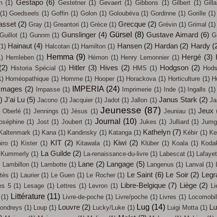
Gestapo
(6)
n
(1)
Gestetner
(1)
Gevaert
(1)
Gibbons
(1)
Gilbert
(1)
Gilla
(1)
Goedseels
(1)
Goffin
(1)
Golon
(1)
Goloubéva
(1)
Gordinne
(1)
Gorille
(1)
asset
(2)
Grecque
(2)
Gray
(1)
Greantori
(1)
Grèce
(1)
Grévin
(1)
Grimal
(1)
Gürsel
(8)
Gunslinger
(4)
Gustave Aimard
(6)
Guillot
(1)
Gunnm
(1)
G
Hainaut
(4)
Hansen
(2)
Hardan
(2)
Hardy
(
(1)
Halcotan
(1)
Hamilton
(1)
Hemma
(9)
Hergé
(3)
1)
Hemleben
(1)
Hémon
(1)
Henry Lemonnier
(1)
(2)
Hitler
(3)
Hives
(2)
Hodgson
(2)
Historia Spécial
(1)
HMS
(1)
Hods
1)
Homéopathique
(1)
Homme
(1)
Hooper
(1)
Horackova
(1)
Horticulture
(1)
H
IMPERIA
(24)
Images
(2)
Impasse
(1)
Imprimerie
(1)
Inde
(1)
Ingalls
(1)
)
J'ai Lu
(5)
Janus Stark
(2)
Jacono
(1)
Jacquier
(1)
Jadot
(1)
Jallon
(1)
Ja
Jeunesse
(87)
Jeux
 Oberlé
(1)
Jennings
(1)
Jésus
(1)
Jeuniau
(1)
Journal
(10)
oséphine
(1)
Jost
(1)
Joubert
(1)
Jukes
(1)
Julliard
(1)
Jumg
Kathelyn
(7)
Kaltenmark
(1)
Kana
(1)
Kandinsky
(1)
Katanga
(1)
Kébir
(1)
Ke
KIT
(2)
Kiwi
(2)
iro
(1)
Kister
(1)
Kitawala
(1)
Klüber
(1)
Koala
(1)
Koda
La Guilde
(2)
Kummerly
(1)
La-renaissance-du-livre
(1)
Labescat
(1)
Lafayet
)
Lane
(2)
Langage
(5)
Lambillon
(1)
Lambotte
(1)
Langenus
(1)
Lanval
(1)
Le Saint
(6)
Le Soir
(2)
Legr
tès
(1)
Laurier
(1)
Le Guen
(1)
Le Rocher
(1)
Libre-Belgique
(7)
Liège
(2)
es 5
(1)
Lesage
(1)
Lettres
(1)
Levron
(1)
Li
Littérature
(11)
(1)
Livre-de-poche
(1)
Livre/poche
(1)
Livres
(1)
Locomobi
Lug
(14)
Louvre
(2)
L
ondreys
(1)
Loup
(1)
Lucky/Luke
(1)
Luigi Motta
(1)