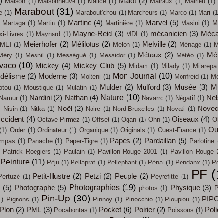
)
Malot
(2)
Maison
(1)
Maisonneuve
(1)
Malice
(1)
Malraux
(1)
Malrieu
(1)
Marabout
(31)
e
(1)
Marabout'chou
(1)
Marcheurs
(1)
Marco
(1)
Mari
(1
Martine
(4)
Marvel
(5)
Martaga
(1)
Martin
(1)
Martinière
(1)
Masini
(1)
M
Mayne-Reid
(3)
mécanicien
(3)
Méca
i-Livres
(1)
Maynard
(1)
MDI
(1)
Meierhofer
(2)
Mélilotus
(2)
Melville
(2)
MEI
(1)
Melon
(1)
Ménage
(1)
M
Métaux
(2)
Mét
Méry
(1)
Mesnil
(1)
Mességué
(1)
Messidor
(1)
Météo
(1)
évaco
(10)
Mickey
(4)
Mickey Club
(5)
Midam
(1)
Milady
(1)
Milarepa
Mon Journal
(10)
délisme
(2)
Moderne
(3)
Molteni
(1)
Monfreid
(1)
Mo
Mulder
(2)
Mulford
(3)
Musée
(3)
M
otou
(1)
Moustique
(1)
Mulatin
(1)
Nature
(10)
Nardini
(2)
Nathan
(4)
Nel
Namur
(1)
Navarro
(1)
Négatif
(1)
Noël
(2)
Noved
)
Nisin
(1)
Nitka
(1)
Noire
(1)
Nord-Bruxelles
(1)
Novati
(1)
ccident
(4)
Oiseaux
(4)
Octave Pirmez
(1)
Offset
(1)
Ogan
(1)
Ohn
(1)
O
Out
(1)
Order
(1)
Ordinateur
(1)
Organique
(1)
Originals
(1)
Ouest-France
(1)
Papes
(2)
Pardaillan
(5)
mpas
(1)
Panache
(1)
Paper-Tigre
(1)
Parlotine
)
Patrick Roegiers
(1)
Paulain
(1)
Pavillon Rouge 2001
(1)
Pavillon Rouge 
Peinture
(11)
Péju
(1)
Pellaprat
(1)
Pellephant
(1)
Pénal
(1)
Pendanx
(1)
Pe
PF
(
Petit-Illustre
(2)
Petzi
(2)
Peuple
(2)
Pertuzé
(1)
Peyrefitte
(1)
Photographies
(19)
e
(5)
Photographe
(5)
Physique
(3)
photos
(1)
P
Pin-Up
(30)
PIP
1)
Pignons
(1)
Pinney
(1)
Pinocchio
(1)
Pioupiou
(1)
Plon
(2)
PML
(3)
Pocket
(6)
Poirier
(2)
Poli
Pocahontas
(1)
Poissons
(1)