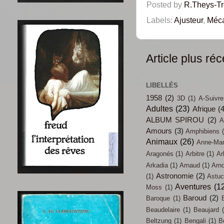
Posted by
R.Theys-T
Labels:
Ajusteur
,
Méc
Article plus réc
LIBELLÉS
1958
(2)
3D
(1)
A-Suivre
Adultes
(23)
Afrique
(
ALBUM SPIROU
(2)
A
Amours
(3)
Amphibiens
Animaux
(26)
Anne-Mari
Aragonés
(1)
Arbitre
(1)
Ar
Arkadia
(1)
Arnaud
(1)
Arn
Astronomie
(2)
(1)
Astu
Aventures
(1
Moss
(1)
Baroud
(2)
Baroque
(1)
Beaudelaire
(1)
Beaujard
Beltzung
(1)
Bengali
(1)
B