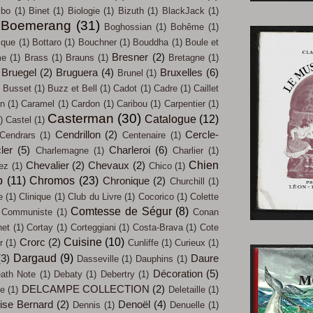
mbo
(1)
Binet
(1)
Biologie
(1)
Bizuth
(1)
BlackJack
(1)
Boemerang
(31)
Boghossian
(1)
Bohême
(1)
ique
(1)
Bottaro
(1)
Bouchner
(1)
Bouddha
(1)
Boule et
Bresner
(2)
me
(1)
Brass
(1)
Brauns
(1)
Bretagne
(1)
Bruegel
(2)
Bruguera
(4)
Bruxelles
(6)
Brunel
(1)
Busset
(1)
Buzz et Bell
(1)
Cadot
(1)
Cadre
(1)
Caillet
an
(1)
Caramel
(1)
Cardon
(1)
Caribou
(1)
Carpentier
(1)
Casterman
(30)
Catalogue
(12)
)
Castel
(1)
Cendrillon
(2)
Cercle-
Cendrars
(1)
Centenaire
(1)
ler
(5)
Charleroi
(6)
Charlemagne
(1)
Charlier
(1)
Chien
Chevalier
(2)
Chevaux
(2)
iez
(1)
Chico
(1)
b
(11)
Chromos
(23)
Chronique
(2)
Churchill
(1)
e
(1)
Clinique
(1)
Club du Livre
(1)
Cocorico
(1)
Colette
Comtesse de Ségur
(8)
Communiste
(1)
Conan
net
(1)
Cortay
(1)
Corteggiani
(1)
Costa-Brava
(1)
Cote
Cuisine
(10)
Crorc
(2)
r
(1)
Cunliffe
(1)
Curieux
(1)
Dargaud
(9)
(3)
Daure
Dasseville
(1)
Dauphins
(1)
Décoration
(5)
ath Note
(1)
Debaty
(1)
Debertry
(1)
DELCAMPE COLLECTION
(2)
ue
(1)
Deletaille
(1)
ise Bernard
(2)
Denoël
(4)
Dennis
(1)
Denuelle
(1)