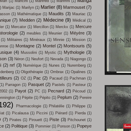
Manga
Man
(1)
Mancini
(1)
Manfred
(1)
Manfrini
(1)
Marlier
(8)
Marmouset
(7)
)
Marijac
(1)
Marilyn
(1)
Maudits
(3)
asson
(1)
Mathématique
(1)
Mauriac
(1)
Médecine
(9)
nique
(7)
Medden
(2)
Médical
(1)
Mercure
er
(1)
Mercator
(1)
Mercillon
(1)
Merckx
(1)
éorologie
(2)
Méyère
(3)
meubles
(1)
Meunier
(1)
(1)
Militaires
(1)
Minéraux
(1)
Minnie
(1)
Mission
(1)
Montagne
(2)
Montel
(2)
Montsouris
(5)
nroe
(1)
usique
(4)
Mythologie
(3)
Mussolini
(1)
Mystic
(1)
son
(3)
Néron
(1)
Neufort
(1)
Nevada
(1)
Niagongo
(1)
i
(2)
nrf
(3)
Numérique
(1)
Nunes
(1)
Nuremberg
(1)
ldenberg
(1)
Oligothérapie
(1)
Ombrax
(1)
Opalines
(1)
illeurs
(2)
Pac
(2)
OZ
(1)
Pacaud
(1)
Pachman
(1)
Pasquet
(2)
(1)
Parragon
(1)
Pastels
(1)
Pasteur
(1)
Payot
(2)
Pecnard
(2)
2002
(1)
PC
(1)
Pécoud
(1)
Peplum
(2)
nnington
(1)
Pépite
(1)
Pépito
(1)
Pereire
192)
Pharmacologie
(1)
Philatélie
(1)
Philippe
(1)
iat
(1)
Picalausa
(1)
Piccini
(1)
Piérard
(1)
Pierda
(1)
O
(7)
Piste
(3)
Pirates
(1)
Pirouett
(1)
Pitchounet
(1)
ce
(2)
Politique
(3)
Popeye
Pommier
(1)
Ponson
(1)