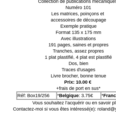
Collection de publications mécaniqu
Numéro 101
Les matrices, poinçons et
ac
cessoires de découpage
Exemple pratique
Format 135 x 175 mm
Avec illustrations
191 pages, saines et propres
Tranches, assez propres
1 plat plastifié, 4 plat est plastifié
Dos, bien
Traces d'usages
Livre brocher, bonne tenue
Prix: 10.00 €
+frais de port en sus*
Réf: Box19/256
*
Belgique
: 3.75€
*
Franc
Vous souhaitez l’acquérir ou en savoir p
Contactez-moi si vous êtes intéressé(e): roland@