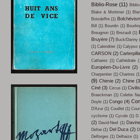
Biblio-Rose
(11)
Biblio
Blake & Mortimer
(1)
Bla
Bolchévis
Boisdeffre
(1)
Bill
(1)
Bourdin
(1)
Bourlin
Breugnon
(1)
Brezault
(1)
Bruyère
(7)
Buck/Danny
(1)
Calendrier
(1)
Calypso
CARSON
(2)
Carterpill
Cathares
(1)
Cathédrale
(
Européen-Du-Livre
(2)
Charpentier
(1)
Chartres
(1
(9)
Chimie
(2)
Chine
(3
Ciné
(3)
Civili
Circus
(1)
Braeckman
(1)
Colette Na
Con
Congo
(4)
Doyle
(1)
D'Azur
(1)
Couillet
(1)
Cour
cyclisme
(1)
Cycole
(1)
D.
(2)
Davin
David-Neel
(1)
Del Duca
(2)
Defoe
(1)
D
Delforges
(1)
Delhaize
(1)