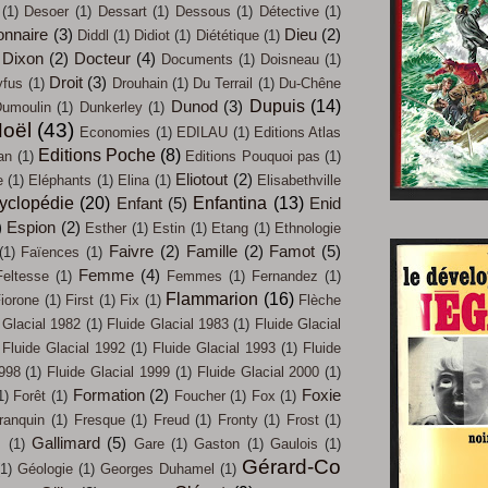
(1)
Desoer
(1)
Dessart
(1)
Dessous
(1)
Détective
(1)
onnaire
(3)
Dieu
(2)
Diddl
(1)
Didiot
(1)
Diététique
(1)
Dixon
(2)
Docteur
(4)
Documents
(1)
Doisneau
(1)
Droit
(3)
yfus
(1)
Drouhain
(1)
Du Terrail
(1)
Du-Chêne
Dupuis
(14)
Dunod
(3)
umoulin
(1)
Dunkerley
(1)
oël
(43)
Economies
(1)
EDILAU
(1)
Editions Atlas
Editions Poche
(8)
an
(1)
Editions Pouquoi pas
(1)
Eliotout
(2)
e
(1)
Eléphants
(1)
Elina
(1)
Elisabethville
yclopédie
(20)
Enfantina
(13)
Enfant
(5)
Enid
)
Espion
(2)
Esther
(1)
Estin
(1)
Etang
(1)
Ethnologie
Faivre
(2)
Famille
(2)
Famot
(5)
(1)
Faïences
(1)
Femme
(4)
Feltesse
(1)
Femmes
(1)
Fernandez
(1)
Flammarion
(16)
iorone
(1)
First
(1)
Fix
(1)
Flèche
 Glacial 1982
(1)
Fluide Glacial 1983
(1)
Fluide Glacial
Fluide Glacial 1992
(1)
Fluide Glacial 1993
(1)
Fluide
1998
(1)
Fluide Glacial 1999
(1)
Fluide Glacial 2000
(1)
Formation
(2)
Foxie
1)
Forêt
(1)
Foucher
(1)
Fox
(1)
ranquin
(1)
Fresque
(1)
Freud
(1)
Fronty
(1)
Frost
(1)
Gallimard
(5)
s
(1)
Gare
(1)
Gaston
(1)
Gaulois
(1)
Gérard-Co
(1)
Géologie
(1)
Georges Duhamel
(1)