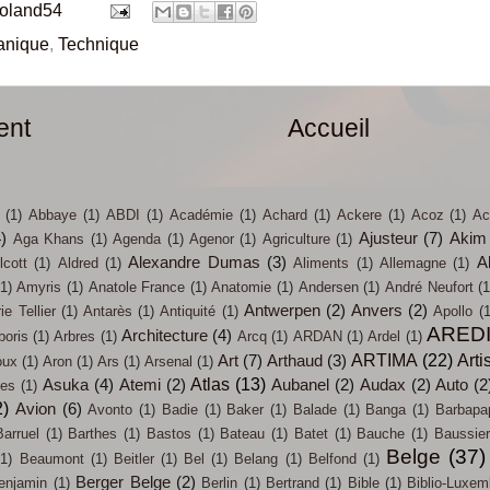
roland54
anique
,
Technique
ent
Accueil
(1)
Abbaye
(1)
ABDI
(1)
Académie
(1)
Achard
(1)
Ackere
(1)
Acoz
(1)
Ac
4)
Ajusteur
(7)
Akim
Aga Khans
(1)
Agenda
(1)
Agenor
(1)
Agriculture
(1)
Alexandre Dumas
(3)
A
lcott
(1)
Aldred
(1)
Aliments
(1)
Allemagne
(1)
(1)
Amyris
(1)
Anatole France
(1)
Anatomie
(1)
Andersen
(1)
André Neufort
(1
Antwerpen
(2)
Anvers
(2)
e Tellier
(1)
Antarès
(1)
Antiquité
(1)
Apollo
(1
ARED
Architecture
(4)
boris
(1)
Arbres
(1)
Arcq
(1)
ARDAN
(1)
Ardel
(1)
ARTIMA
(22)
Arti
Art
(7)
Arthaud
(3)
oux
(1)
Aron
(1)
Ars
(1)
Arsenal
(1)
Atlas
(13)
Asuka
(4)
Atemi
(2)
Aubanel
(2)
Audax
(2)
Auto
(2
ces
(1)
2)
Avion
(6)
Avonto
(1)
Badie
(1)
Baker
(1)
Balade
(1)
Banga
(1)
Barbapa
Barruel
(1)
Barthes
(1)
Bastos
(1)
Bateau
(1)
Batet
(1)
Bauche
(1)
Baussier
Belge
(37)
(1)
Beaumont
(1)
Beitler
(1)
Bel
(1)
Belang
(1)
Belfond
(1)
Berger Belge
(2)
enjamin
(1)
Berlin
(1)
Bertrand
(1)
Bible
(1)
Biblio-Luxem