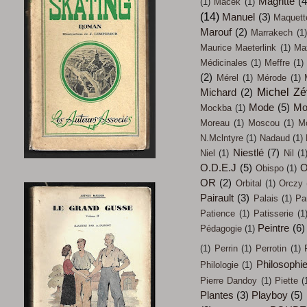
Magritte
(4
(1)
Macek
(1)
(14)
Manuel
(3)
Maquett
Marouf
(2)
Marrakech
(1)
Maurice Maeterlink
(1)
Max
Médicinales
(1)
Meffre
(1)
(2)
Mérel
(1)
Mérode
(1)
Michel Z
Michard
(2)
Mode
(5)
Mo
Mockba
(1)
Moreau
(1)
Moscou
(1)
M
N.Mclntyre
(1)
Nadaud
(1)
Niestlé
(7)
Niel
(1)
Nil
(1
O.D.E.J
(5)
O
Obispo
(1)
OR
(2)
Orbital
(1)
Orczy
Pairault
(3)
Palais
(1)
Pa
Patience
(1)
Patisserie
(1
Peintre
(6)
Pédagogie
(1)
(1)
Perrin
(1)
Perrotin
(1)
Philosophi
Philologie
(1)
Pierre Dandoy
(1)
Piette
(
Plantes
(3)
Playboy
(5)