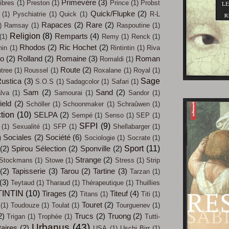
Primevère
(3)
ibres
(1)
Preston
(1)
Prince
(1)
Probst
Quick/Flupke
(2)
(1)
Pyschiatrie
(1)
Quick
(1)
R-L
Rapaces
(2)
Rare
(2)
)
Ramsay
(1)
Raspoutine
(1)
Religion
(8)
Remparts
(4)
(1)
Remy
(1)
Renck
(1)
Rhodos
(2)
Ric Hochet
(2)
hin
(1)
Rintintin
(1)
Riva
co
(2)
Rolland
(2)
Romaine
(3)
Roman
Romaldi
(1)
Route
(2)
tree
(1)
Roussel
(1)
Roxalane
(1)
Royal
(1)
Sage
ustica
(3)
S.O.S
(1)
Sadagcolor
(1)
Safari
(1)
Sam
(2)
Sand
(2)
lva
(1)
Samourai
(1)
Sandor
(1)
ield
(2)
Schöller
(1)
Schoonmaker
(1)
Schraûwen
(1)
tion
(10)
SELPA
(2)
Sempé
(1)
Senso
(1)
SEP
(1)
SFPI
(9)
(1)
Sexualité
(1)
SFP
(1)
Shellabarger
(1)
Sociales
(2)
Société
(6)
)
Sociologie
(1)
Socrate
(1)
Sport
(11)
(2)
Spirou Sélection
(2)
Sponville
(2)
Strange
(2)
Stockmans
(1)
Stowe
(1)
Stress
(1)
Strip
(2)
Tapisserie
(3)
Tarou
(2)
Tartine
(3)
Tarzan
(1)
(3)
Teytaud
(1)
Tharaud
(1)
Thérapeutique
(1)
Thuillies
TINTIN
(10)
Tirages
(2)
Titeuf
(4)
Titans
(1)
Titi
(1)
Touret
(2)
(1)
Toudouze
(1)
Toulat
(1)
Tourguenev
(1)
2)
Trucs
(2)
Truong
(2)
Trigan
(1)
Trophée
(1)
Tutti-
Urbanus
(43)
taires
(2)
USA
(1)
Uschi Birr
(1)