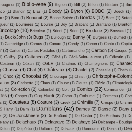
Biblio-verte
(9)
Bill
(2)
-rouge-or
(1)
Bignon
(1)
Billon
(1)
Bilstein
(1)
Bi
Bloody
(2)
Blyton
(6)
BOBO
(2)
nco
(1)
Blandin
(1)
Blas
(1)
Boeck
(1)
Bordas
(12)
me
(2)
Bondroit
(2)
Bom
(1)
Bonne Soirée
(1)
Borel
(1)
Botan
gueur
(1)
Bourrières
(1)
Bourse
(1)
Boy
(1)
Brabant
(1)
Brantano
(1)
Brantô
Bricolage
(10)
Broderie
(2)
Bricoleur
(1)
Brient
(1)
Brion
(1)
Brossard
(1)
Buck/John
(3)
Bugs
(3)
Bunny
(4)
(1)
Bullough
(1)
Burgess
(1)
Burnett
(1)
(1)
Cambridge
(1)
Camus
(1)
Canard
(1)
Candy
(1)
Canon
(1)
Canto
(1)
Capit
ar
(2)
Cartoon
(5)
Cartes
(1)
Cartes Postales
(1)
Cartomanche
(1)
Casque
(1
Cathy
(3)
Cattaneo
(2)
1)
Cébé
(1)
Cécil-Saint-Laurent
(1)
Célestin
(1)
Chantec
Cesbron
(1)
Cézan
(1)
CGER
(1)
Chaînes
(1)
Champignons
(1)
Chasse
(9)
Châteaux
(8)
Chat
(4)
Chaulet
(2)
)
Chazelle
(1)
Cherbul
Chocolat
(9)
Christophe-Colom
)
Choc
(2)
Chouraqui
(1)
Christ
(1)
sation
(3)
Clarinette
(1)
Claus
(1)
Clause
(1)
Clauss
(1)
Clézio
(1)
Climatologi
Comics
(22)
Collection
(2)
st
(1)
Colombel
(1)
Colt
(1)
Commander
(1)
tes
(9)
Coq-Hardi
(2)
Cooper
(1)
Coran
(1)
Corhumel
(1)
Cormeau
(1)
Cor
Cousteau
(8)
Couture
(3)
Crémille
(7)
s
(1)
Creek
(1)
Crespo
(1)
Crisme
Damblans
(42)
Dames
(2)
Danse
(2)
Dany
S Harry
(1)
Daim
(1)
e
(2)
De Jonckheere
(2)
De Broüard
(1)
De Coster
(1)
De-Perthuis
(1)
De
Delachaux
(7)
Delagrave
(3)
Delahaye
(4)
elaby
(1)
Delcampe - Boutiq
Den
Delon
(1)
Delpérée
(1)
Delterne
(1)
Delvaux
(1)
Demeures
(1)
Denis
(1)