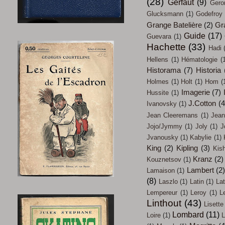
(28)
Gerfaut
(9)
Gero
Glucksmann
(1)
Godefroy
Grange Batelière
(2)
Gr
Guide
(17)
Guevara
(1)
Hachette
(33)
Hadi
Hellens
(1)
Hématologie
(
Historama
(7)
Historia
Holmes
(1)
Holt
(1)
Hom
(
Imagerie
(7)
Hussite
(1)
J.Cotton
(4
Ivanovsky
(1)
Jean Cleeremans
(1)
Jean
Jojo/Jymmy
(1)
Joly
(1)
J
Jvanousky
(1)
Kabylie
(1)
King
(2)
Kipling
(3)
Kish
Kranz
(2)
Kouznetsov
(1)
Lambert
(2
Lamaison
(1)
(8)
Laszlo
(1)
Latin
(1)
Lat
Lempereur
(1)
Leroy
(1)
L
Linthout
(43)
Lisette
Lombard
(11)
Loire
(1)
L