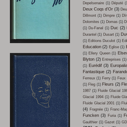
Depelsenaire
(1)
Député
(
Deux Coqs d'Or
(3)
Deu
Dillmont
(1)
Dimpre
(1)
Dî
Dolomites
(1)
Domas
(1)
D
Duc
(2)
(1)
Du-Fanal
(1)
Du
Durantel
(1)
Dusart
(1)
(1)
Editions Duculot
(1)
Ed
Education
(2)
Eglise
(1)
Elsev
(1)
Ellery Queen
(1)
Blyton
(2)
Entreprises
(1)
Eurédif
(3)
Europali
(1)
Fantastique
(2)
Farand
Ferreux
(1)
Ferry
(1)
Feux
Fleurs
(2)
Fl
(1)
Fleg
(1)
1987
(1)
Fluide Glacial 19
Glacial 1994
(1)
Fluide Gl
Fluide Glacial 2001
(1)
Flu
(4)
Fragnée
(1)
Franc-Ma
Funcken
(3)
F
Furia
(1)
Gaulthier
(1)
Gazet
(1)
GD