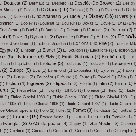
Dequest
(2)
Desclée-De-Brower
(2)
1)
Dermaut
(1)
Desberg
(1)
Design
Di Sano
(10)
Dicti
x Sirènes
(1)
Dexia
(1)
Diabolo
(1)
Dick
(1)
Dickens
(1)
Disney
(16)
Dino Attanasio
(2)
Diolé
(7)
Divers
(4)
ners
(1)
Dinkie
(1)
ominion
(1)
Dooley
(1)
Douenat
(1)
Douleur
(1)
Dovaz
(1)
Doyle
(1)
Dr
(1)
Dre
Dumas
(2)
Dumbo
(2)
Duchâteau
(1)
Duché
(1)
Duculot
(1)
Dulwan
(1)
D
Echo/N
val
(6)
Dynamic
(3)
Echec
(4)
Duvel
(1)
Dynamite
(1)
Eade
(1)
Editions Luc Pire
(2)
itions J.Godenne
(1)
Editions Jourdan
(1)
Editions Mil
Egypte
(3)
Eisner
(2)
Einstein
(1)
El Bourdon
(1)
Electricité
(1)
Electroniqu
Elvifrance
(8)
Enc
ier
(5)
Emile Gaboriau
(2)
Enchère
(4)
Elvis
(1)
Erotique
(5)
Espagne
(4
Epa
(1)
Equitation
(1)
Eschatus
(1)
Esclaves
(1)
a
(2)
Europe
(5)
Eva
(1)
Evremond
(1)
Exposition
(1)
Eyrolles
(1)
Fabbri
ole
(3)
Fargue
(2)
Faunaflor
(1)
faune
(1)
Faure
(1)
Fayard
(1)
Félix
(1)
Fiction
(4)
Figueras
(2)
Filipacchi
(2)
Film
(2)
Finch
(6)
(1)
Fillette
(1)
F
eurus
(2)
Fleuve-Noir
(1)
Flicky
(1)
FLINGO
(1)
Florence
(1)
Floriot
(1)
Fluide
88
(1)
Fluide Glacial 1989
(1)
Fluide Glacial 1990
(1)
Fluide Glacial 1991
(1)
acial 1995
(1)
Fluide Glacial 1996
(1)
Fluide Glacial 1997
(1)
Fluide Glacial 
Fomat
(3)
ide Glacial Spécial
(1)
Folio
(1)
Follet
(1)
Fondation
(1)
Football
(
France
(15)
France-Loisirs
(9)
çon
(1)
France Adine
(1)
Franklin
(1)
F
urtwengler
(3)
GAG de poche
(4)
Gai Moulin
(2)
Gagey
(1)
Galante
L
(1)
Geirland
(1)
Genaux
(1)
Genette
(1)
Genou
(1)
Gentis
(1)
Géographie