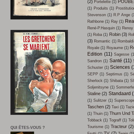
(2)
POUBE
Portelette
(1)
(1)
Produits
(1)
Prostitutio
Stevenson
(1)
R.P Ange
(
Rea
Rathbone
(1)
Ray
(1)
René-P.Hasquin
(1)
Renoy
Robin
(3)
(1)
Roba
(1)
Ro
(3)
Romantic
(1)
Rombaldi
R
Royale
(1)
Royaume
(1)
Edition
(11)
Sagesse
(1
Santé
(11)
Sandron
(1)
Sciences
(
Schuster
(1)
SEPP
(1)
Septimus
(1)
Sé
Sherlock
(1)
Shibata
(1)
SI
Soljenitsyne
(1)
Sommerfel
Standaard
(
Staline
(2)
(1)
Sulitzer
(1)
Superscop
Taschen
(2)
Taxi
(1)
Tazi
Thurn Und T
(1)
Thuin
(1)
Tobback
(1)
Tograff
(1)
Tol
Tracteur
(2)
Tourisme
(1)
QUI ÊTES-VOUS ?
TV
(7)
Frutti
(1)
Twain
(1