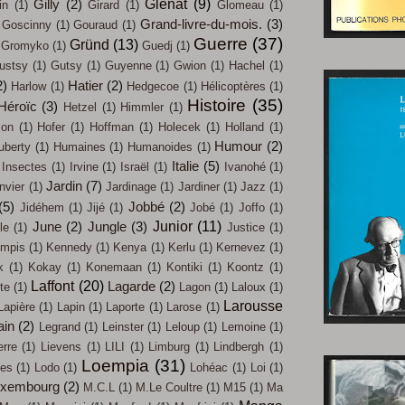
Glénat
(9)
Gilly
(2)
in
(1)
Girard
(1)
Glomeau
(1)
Grand-livre-du-mois.
(3)
Goscinny
(1)
Gouraud
(1)
Guerre
(37)
Gründ
(13)
Gromyko
(1)
Guedj
(1)
ustsy
(1)
Gutsy
(1)
Guyenne
(1)
Gwion
(1)
Hachel
(1)
2)
Hatier
(2)
Harlow
(1)
Hedgecoe
(1)
Hélicoptères
(1)
Histoire
(35)
Héroïc
(3)
Hetzel
(1)
Himmler
(1)
on
(1)
Hofer
(1)
Hoffman
(1)
Holecek
(1)
Holland
(1)
Humour
(2)
uberty
(1)
Humaines
(1)
Humanoides
(1)
Italie
(5)
Insectes
(1)
Irvine
(1)
Israël
(1)
Ivanohé
(1)
Jardin
(7)
nvier
(1)
Jardinage
(1)
Jardiner
(1)
Jazz
(1)
(5)
Jobbé
(2)
Jidéhem
(1)
Jijé
(1)
Jobé
(1)
Joffo
(1)
Junior
(11)
June
(2)
Jungle
(3)
le
(1)
Justice
(1)
mpis
(1)
Kennedy
(1)
Kenya
(1)
Kerlu
(1)
Kernevez
(1)
k
(1)
Kokay
(1)
Konemaan
(1)
Kontiki
(1)
Koontz
(1)
Laffont
(20)
Lagarde
(2)
te
(1)
Lagon
(1)
Laloux
(1)
Larousse
Lapière
(1)
Lapin
(1)
Laporte
(1)
Larose
(1)
ain
(2)
Legrand
(1)
Leinster
(1)
Leloup
(1)
Lemoine
(1)
erre
(1)
Lievens
(1)
LILI
(1)
Limburg
(1)
Lindbergh
(1)
Loempia
(31)
les
(1)
Lodo
(1)
Lohéac
(1)
Loi
(1)
uxembourg
(2)
M.C.L
(1)
M.Le Coultre
(1)
M15
(1)
Ma