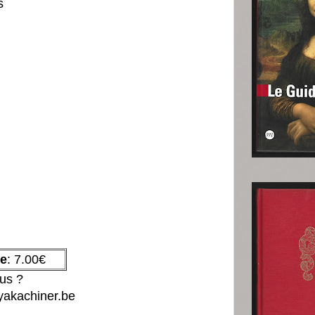
es
e
: 7.00€
lus ?
yakachiner.be