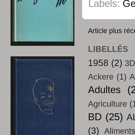
Labels:
Ge
Article plus réc
LIBELLÉS
1958
(2)
3
Ackere
(1)
A
Adultes
(
Agriculture
(
BD
(25)
A
(3)
Aliment