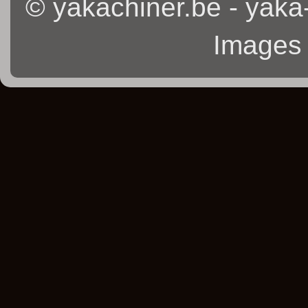
© yakachiner.be - yaka
Images