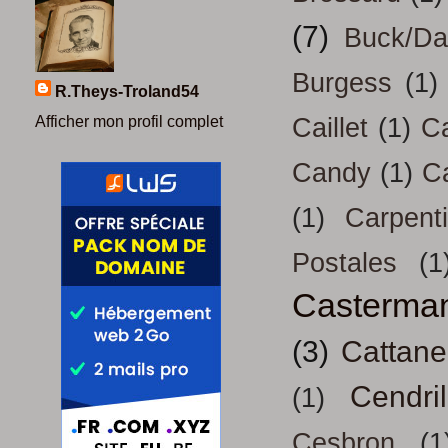
(7)
Buck/D
Burgess
(1)
R.Theys-Troland54
Afficher mon profil complet
Caillet
(1)
Ca
Candy
(1)
C
(1)
Carpenti
Postales
(1
Casterma
(3)
Cattan
Cendril
(1)
Cesbron
(1