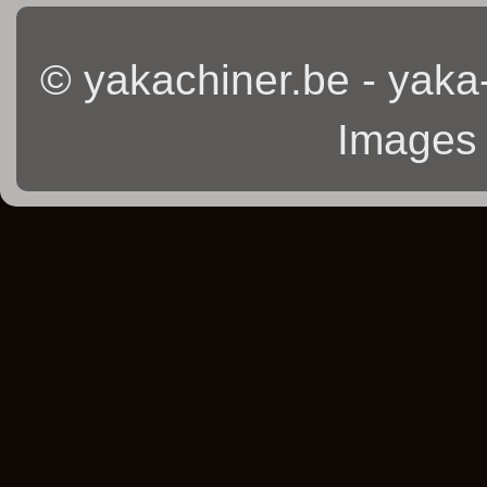
© yakachiner.be - yaka
Images