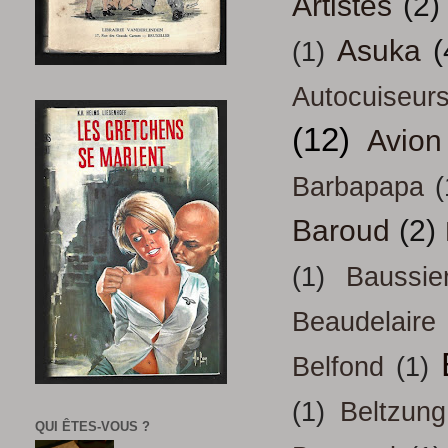
Artistes
(2)
Asuka
(
(1)
Autocuiseur
(12)
Avion
Barbapapa
(
Baroud
(2)
(1)
Baussie
Beaudelaire
Belfond
(1)
(1)
Beltzung
QUI ÊTES-VOUS ?