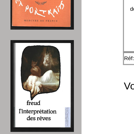
d
Réf
Vo