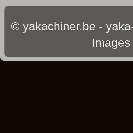
© yakachiner.be - yaka
Images