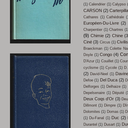
(1)
Calendrier
(1)
Calypso
CARSON
(2)
Carterpill
Cathares
(1)
Cathédrale
(
Européen-Du-Livre
(2)
Charpentier
(1)
Chartres
(1
(9)
Chimie
(2)
Chine
(3
Ciné
(3)
Civili
Circus
(1)
Braeckman
(1)
Colette Na
Con
Congo
(4)
Doyle
(1)
D'Azur
(1)
Couillet
(1)
Cour
cyclisme
(1)
Cycole
(1)
D.
(2)
Davin
David-Neel
(1)
Del Duca
(2)
Defoe
(1)
D
Delforges
(1)
Delhaize
(1)
Depelsenaire
(1)
Député
(
Deux Coqs d'Or
(3)
Deu
Dillmont
(1)
Dimpre
(1)
Dî
Dolomites
(1)
Domas
(1)
D
Duc
(2)
(1)
Du-Fanal
(1)
Du
Durantel
(1)
Dusart
(1)