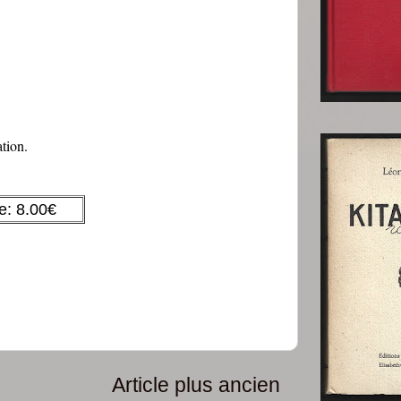
tion.
e: 8.00€
Article plus ancien