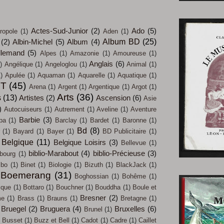
Actes-Sud-Junior
(2)
Ado
(5)
ropole
(1)
Aden
(1)
Album BD
(25)
(2)
Albin-Michel
(5)
Album
(4)
llemand
(5)
Alpes
(1)
Amazonie
(1)
Amoureuse
(1)
Anglais
(6)
)
Angélique
(1)
Angeloglou
(1)
Animal
(1)
)
Apulée
(1)
Aquaman
(1)
Aquarelle
(1)
Aquatique
(1)
IT
(45)
Arena
(1)
Argent
(1)
Argentique
(1)
Argot
(1)
Arts
(36)
s
(13)
Artistes
(2)
Ascension
(6)
Asie
)
Autocuiseurs
(1)
Autrement
(1)
Aveline
(1)
Aventure
Barbie
(3)
pa
(1)
Barclay
(1)
Bardet
(1)
Baronne
(1)
Bd
(8)
(1)
Bayard
(1)
Bayer
(1)
BD Publicitaire
(1)
Belgique
(11)
Belgique Loisirs
(3)
Bellevue
(1)
biblio-Marabout
(4)
biblio-Précieuse
(3)
bourg
(1)
mbo
(1)
Binet
(1)
Biologie
(1)
Bizuth
(1)
BlackJack
(1)
Boemerang
(31)
Boghossian
(1)
Bohême
(1)
ique
(1)
Bottaro
(1)
Bouchner
(1)
Bouddha
(1)
Boule et
Bresner
(2)
me
(1)
Brass
(1)
Brauns
(1)
Bretagne
(1)
Bruegel
(2)
Bruguera
(4)
Bruxelles
(6)
Brunel
(1)
Busset
(1)
Buzz et Bell
(1)
Cadot
(1)
Cadre
(1)
Caillet