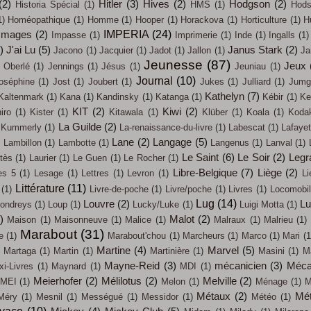
(2)
Hitler
(3)
Hives
(2)
Hodgson
(2)
Historia Spécial
(1)
HMS
(1)
Hods
1)
Homéopathique
(1)
Homme
(1)
Hooper
(1)
Horackova
(1)
Horticulture
(1)
H
IMPERIA
(24)
Images
(2)
Impasse
(1)
Imprimerie
(1)
Inde
(1)
Ingalls
(1)
)
J'ai Lu
(5)
Janus Stark
(2)
Jacono
(1)
Jacquier
(1)
Jadot
(1)
Jallon
(1)
Ja
Jeunesse
(87)
Jeux
 Oberlé
(1)
Jennings
(1)
Jésus
(1)
Jeuniau
(1)
Journal
(10)
oséphine
(1)
Jost
(1)
Joubert
(1)
Jukes
(1)
Julliard
(1)
Jumg
Kathelyn
(7)
Kaltenmark
(1)
Kana
(1)
Kandinsky
(1)
Katanga
(1)
Kébir
(1)
Ke
KIT
(2)
Kiwi
(2)
iro
(1)
Kister
(1)
Kitawala
(1)
Klüber
(1)
Koala
(1)
Koda
La Guilde
(2)
Kummerly
(1)
La-renaissance-du-livre
(1)
Labescat
(1)
Lafayet
)
Lane
(2)
Langage
(5)
Lambillon
(1)
Lambotte
(1)
Langenus
(1)
Lanval
(1)
Le Saint
(6)
Le Soir
(2)
Legr
tès
(1)
Laurier
(1)
Le Guen
(1)
Le Rocher
(1)
Libre-Belgique
(7)
Liège
(2)
es 5
(1)
Lesage
(1)
Lettres
(1)
Levron
(1)
Li
Littérature
(11)
(1)
Livre-de-poche
(1)
Livre/poche
(1)
Livres
(1)
Locomobi
Lug
(14)
Louvre
(2)
L
ondreys
(1)
Loup
(1)
Lucky/Luke
(1)
Luigi Motta
(1)
)
Malot
(2)
Maison
(1)
Maisonneuve
(1)
Malice
(1)
Malraux
(1)
Malrieu
(1)
Marabout
(31)
e
(1)
Marabout'chou
(1)
Marcheurs
(1)
Marco
(1)
Mari
(1
Martine
(4)
Marvel
(5)
Martaga
(1)
Martin
(1)
Martinière
(1)
Masini
(1)
M
Mayne-Reid
(3)
mécanicien
(3)
Méca
i-Livres
(1)
Maynard
(1)
MDI
(1)
Meierhofer
(2)
Mélilotus
(2)
Melville
(2)
MEI
(1)
Melon
(1)
Ménage
(1)
M
Métaux
(2)
Mét
Méry
(1)
Mesnil
(1)
Mességué
(1)
Messidor
(1)
Météo
(1)
évaco
(10)