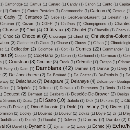
(1)
Cambridge
(1)
Camus
(1)
Canard
(1)
Candy
(1)
Canon
(1)
Canto
(1)
Capit
ar
(2)
Cartoon
(5)
Cartes
(1)
Cartes Postales
(1)
Cartomanche
(1)
Casque
(1
Cathy
(3)
Cattaneo
(2)
1)
Cébé
(1)
Cécil-Saint-Laurent
(1)
Célestin
(1)
Chantec
Cesbron
(1)
Cézan
(1)
CGER
(1)
Chaînes
(1)
Champignons
(1)
Chasse
(9)
Châteaux
(8)
Chat
(4)
Chaulet
(2)
)
Chazelle
(1)
Cherbul
Chocolat
(9)
Christophe-Colom
)
Choc
(2)
Chouraqui
(1)
Christ
(1)
sation
(3)
Clarinette
(1)
Claus
(1)
Clause
(1)
Clauss
(1)
Clézio
(1)
Climatologi
Comics
(22)
Collection
(2)
st
(1)
Colombel
(1)
Colt
(1)
Commander
(1)
tes
(9)
Coq-Hardi
(2)
Cooper
(1)
Coran
(1)
Corhumel
(1)
Cormeau
(1)
Cor
Cousteau
(8)
Couture
(3)
Crémille
(7)
s
(1)
Creek
(1)
Crespo
(1)
Crisme
Damblans
(42)
Dames
(2)
Danse
(2)
Dany
S Harry
(1)
Daim
(1)
e
(2)
De Jonckheere
(2)
De Broüard
(1)
De Coster
(1)
De-Perthuis
(1)
De
Delachaux
(7)
Delagrave
(3)
Delahaye
(4)
elaby
(1)
Delcampe - Boutiq
Den
Delon
(1)
Delpérée
(1)
Delterne
(1)
Delvaux
(1)
Demeures
(1)
Denis
(1)
Dequest
(2)
Desclée-De-Brower
(2)
1)
Dermaut
(1)
Desberg
(1)
Design
Di Sano
(10)
Dicti
x Sirènes
(1)
Dexia
(1)
Diabolo
(1)
Dick
(1)
Dickens
(1)
Disney
(16)
Dino Attanasio
(2)
Diolé
(7)
Divers
(4)
ners
(1)
Dinkie
(1)
ominion
(1)
Dooley
(1)
Douenat
(1)
Douleur
(1)
Dovaz
(1)
Doyle
(1)
Dr
(1)
Dre
Dumas
(2)
Dumbo
(2)
Duchâteau
(1)
Duché
(1)
Duculot
(1)
Dulwan
(1)
D
Echo/N
val
(6)
Dynamic
(3)
Echec
(4)
Duvel
(1)
Dynamite
(1)
Eade
(1)