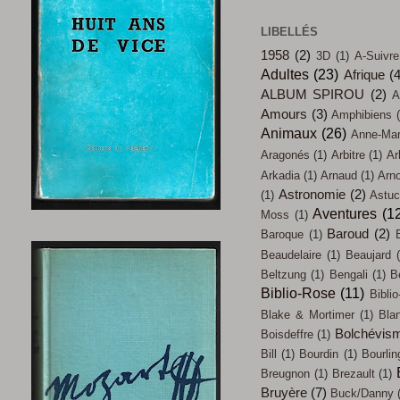
LIBELLÉS
1958
(2)
3D
(1)
A-Suivre
Adultes
(23)
Afrique
(
ALBUM SPIROU
(2)
A
Amours
(3)
Amphibiens
Animaux
(26)
Anne-Mari
Aragonés
(1)
Arbitre
(1)
Ar
Arkadia
(1)
Arnaud
(1)
Arn
Astronomie
(2)
(1)
Astu
Aventures
(1
Moss
(1)
Baroud
(2)
Baroque
(1)
Beaudelaire
(1)
Beaujard
Beltzung
(1)
Bengali
(1)
B
Biblio-Rose
(11)
Biblio
Blake & Mortimer
(1)
Bla
Bolchévis
Boisdeffre
(1)
Bill
(1)
Bourdin
(1)
Bourlin
Breugnon
(1)
Brezault
(1)
Bruyère
(7)
Buck/Danny