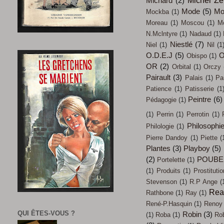
Michard
(2)
Mode
(5)
Mo
Mockba
(1)
Moreau
(1)
Moscou
(1)
M
N.Mclntyre
(1)
Nadaud
(1)
Niestlé
(7)
Niel
(1)
Nil
(1
O.D.E.J
(5)
O
Obispo
(1)
OR
(2)
Orbital
(1)
Orczy
Pairault
(3)
Palais
(1)
Pa
Patience
(1)
Patisserie
(1
Peintre
(6)
Pédagogie
(1)
(1)
Perrin
(1)
Perrotin
(1)
Philosophi
Philologie
(1)
Pierre Dandoy
(1)
Piette
(
Plantes
(3)
Playboy
(5)
(2)
POUBE
Portelette
(1)
(1)
Produits
(1)
Prostitutio
Stevenson
(1)
R.P Ange
(
Rea
Rathbone
(1)
Ray
(1)
René-P.Hasquin
(1)
Renoy
QUI ÊTES-VOUS ?
Robin
(3)
(1)
Roba
(1)
Ro