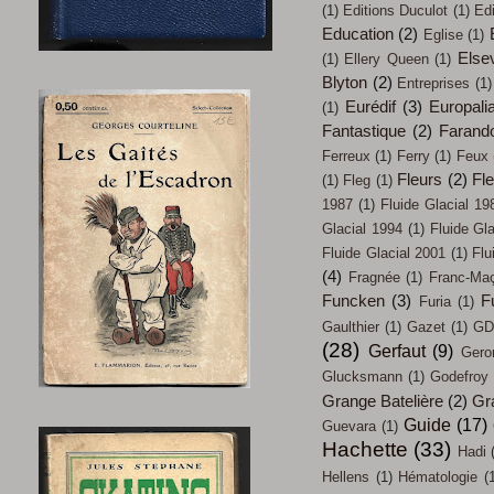
(1)
Editions Duculot
(1)
Ed
Education
(2)
Eglise
(1)
Elsev
(1)
Ellery Queen
(1)
Blyton
(2)
Entreprises
(1)
Eurédif
(3)
Europali
(1)
Fantastique
(2)
Farand
Ferreux
(1)
Ferry
(1)
Feux
Fleurs
(2)
Fl
(1)
Fleg
(1)
1987
(1)
Fluide Glacial 19
Glacial 1994
(1)
Fluide Gl
Fluide Glacial 2001
(1)
Flu
(4)
Fragnée
(1)
Franc-Ma
Funcken
(3)
F
Furia
(1)
Gaulthier
(1)
Gazet
(1)
GD
(28)
Gerfaut
(9)
Gero
Glucksmann
(1)
Godefroy
Grange Batelière
(2)
Gr
Guide
(17)
Guevara
(1)
Hachette
(33)
Hadi
Hellens
(1)
Hématologie
(