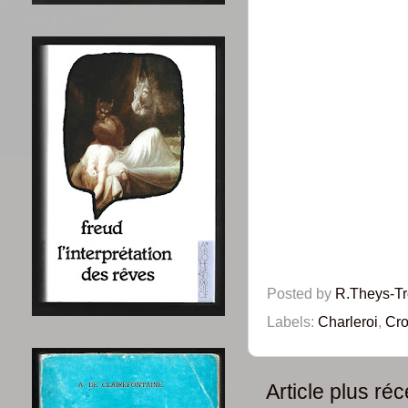
Posted by
R.Theys-T
Labels:
Charleroi
,
Cro
Article plus réc