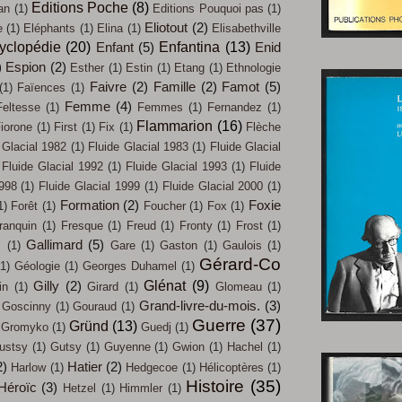
Editions Poche
(8)
an
(1)
Editions Pouquoi pas
(1)
Eliotout
(2)
e
(1)
Eléphants
(1)
Elina
(1)
Elisabethville
yclopédie
(20)
Enfantina
(13)
Enfant
(5)
Enid
)
Espion
(2)
Esther
(1)
Estin
(1)
Etang
(1)
Ethnologie
Faivre
(2)
Famille
(2)
Famot
(5)
(1)
Faïences
(1)
Femme
(4)
Feltesse
(1)
Femmes
(1)
Fernandez
(1)
Flammarion
(16)
iorone
(1)
First
(1)
Fix
(1)
Flèche
 Glacial 1982
(1)
Fluide Glacial 1983
(1)
Fluide Glacial
Fluide Glacial 1992
(1)
Fluide Glacial 1993
(1)
Fluide
1998
(1)
Fluide Glacial 1999
(1)
Fluide Glacial 2000
(1)
Formation
(2)
Foxie
1)
Forêt
(1)
Foucher
(1)
Fox
(1)
ranquin
(1)
Fresque
(1)
Freud
(1)
Fronty
(1)
Frost
(1)
Gallimard
(5)
s
(1)
Gare
(1)
Gaston
(1)
Gaulois
(1)
Gérard-Co
(1)
Géologie
(1)
Georges Duhamel
(1)
Glénat
(9)
Gilly
(2)
in
(1)
Girard
(1)
Glomeau
(1)
Grand-livre-du-mois.
(3)
Goscinny
(1)
Gouraud
(1)
Guerre
(37)
Gründ
(13)
Gromyko
(1)
Guedj
(1)
ustsy
(1)
Gutsy
(1)
Guyenne
(1)
Gwion
(1)
Hachel
(1)
2)
Hatier
(2)
Harlow
(1)
Hedgecoe
(1)
Hélicoptères
(1)
Histoire
(35)
Héroïc
(3)
Hetzel
(1)
Himmler
(1)