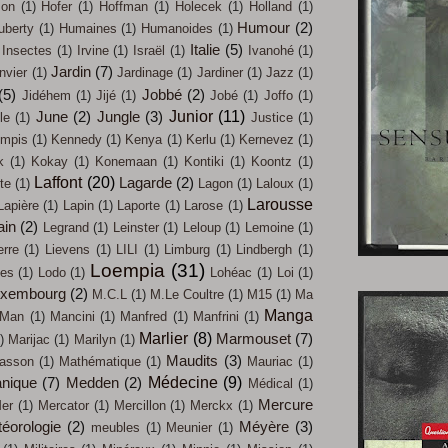
on
(1)
Hofer
(1)
Hoffman
(1)
Holecek
(1)
Holland
(1)
Humour
(2)
uberty
(1)
Humaines
(1)
Humanoides
(1)
Italie
(5)
Insectes
(1)
Irvine
(1)
Israël
(1)
Ivanohé
(1)
Jardin
(7)
nvier
(1)
Jardinage
(1)
Jardiner
(1)
Jazz
(1)
(5)
Jobbé
(2)
Jidéhem
(1)
Jijé
(1)
Jobé
(1)
Joffo
(1)
Junior
(11)
June
(2)
Jungle
(3)
le
(1)
Justice
(1)
mpis
(1)
Kennedy
(1)
Kenya
(1)
Kerlu
(1)
Kernevez
(1)
k
(1)
Kokay
(1)
Konemaan
(1)
Kontiki
(1)
Koontz
(1)
Laffont
(20)
Lagarde
(2)
te
(1)
Lagon
(1)
Laloux
(1)
Larousse
Lapière
(1)
Lapin
(1)
Laporte
(1)
Larose
(1)
ain
(2)
Legrand
(1)
Leinster
(1)
Leloup
(1)
Lemoine
(1)
erre
(1)
Lievens
(1)
LILI
(1)
Limburg
(1)
Lindbergh
(1)
Loempia
(31)
les
(1)
Lodo
(1)
Lohéac
(1)
Loi
(1)
uxembourg
(2)
M.C.L
(1)
M.Le Coultre
(1)
M15
(1)
Ma
Manga
Man
(1)
Mancini
(1)
Manfred
(1)
Manfrini
(1)
Marlier
(8)
Marmouset
(7)
)
Marijac
(1)
Marilyn
(1)
Maudits
(3)
asson
(1)
Mathématique
(1)
Mauriac
(1)
Médecine
(9)
nique
(7)
Medden
(2)
Médical
(1)
Mercure
er
(1)
Mercator
(1)
Mercillon
(1)
Merckx
(1)
éorologie
(2)
Méyère
(3)
meubles
(1)
Meunier
(1)