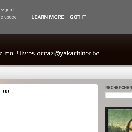
r-agent
LEARN MORE
GOT IT
te usage
z-moi ! livres-occaz@yakachiner.be
RECHERCHER
5.00 €