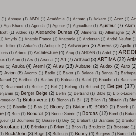
(1)
Abbaye
(1)
ABDI
(1)
Académie
(1)
Achard
(1)
Ackere
(1)
Acoz
(1)
Ac
4)
Ajusteur
(7)
Akim
Aga Khans
(1)
Agenda
(1)
Agenor
(1)
Agriculture
(1)
Alexandre Dumas
(3)
A
lcott
(1)
Aldred
(1)
Aliments
(1)
Allemagne
(1)
(1)
Amyris
(1)
Anatole France
(1)
Anatomie
(1)
Andersen
(1)
André Neufort
(1
Antwerpen
(2)
Anvers
(2)
e Tellier
(1)
Antarès
(1)
Antiquité
(1)
Apollo
(1
ARED
Architecture
(4)
boris
(1)
Arbres
(1)
Arcq
(1)
ARDAN
(1)
Ardel
(1)
ARTIMA
(22)
Arti
Art
(7)
Arthaud
(3)
oux
(1)
Aron
(1)
Ars
(1)
Arsenal
(1)
Atlas
(13)
Asuka
(4)
Atemi
(2)
Aubanel
(2)
Audax
(2)
Auto
(2
ces
(1)
2)
Avion
(6)
Avonto
(1)
Badie
(1)
Baker
(1)
Balade
(1)
Banga
(1)
Barbapa
Barruel
(1)
Barthes
(1)
Bastos
(1)
Bateau
(1)
Batet
(1)
Bauche
(1)
Baussier
Belge
(37)
(1)
Beaumont
(1)
Beitler
(1)
Bel
(1)
Belang
(1)
Belfond
(1)
Berger Belge
(2)
enjamin
(1)
Berlin
(1)
Bertrand
(1)
Bible
(1)
Biblio-Luxem
Biblio-verte
(9)
Bill
(2)
-rouge-or
(1)
Bignon
(1)
Billon
(1)
Bilstein
(1)
Bi
Bloody
(2)
Blyton
(6)
BOBO
(2)
nco
(1)
Blandin
(1)
Blas
(1)
Boeck
(1)
Bordas
(12)
me
(2)
Bondroit
(2)
Bom
(1)
Bonne Soirée
(1)
Borel
(1)
Botan
gueur
(1)
Bourrières
(1)
Bourse
(1)
Boy
(1)
Brabant
(1)
Brantano
(1)
Brantô
Bricolage
(10)
Broderie
(2)
Bricoleur
(1)
Brient
(1)
Brion
(1)
Brossard
(1)
Buck/John
(3)
Bugs
(3)
Bunny
(4)
(1)
Bullough
(1)
Burgess
(1)
Burnett
(1)