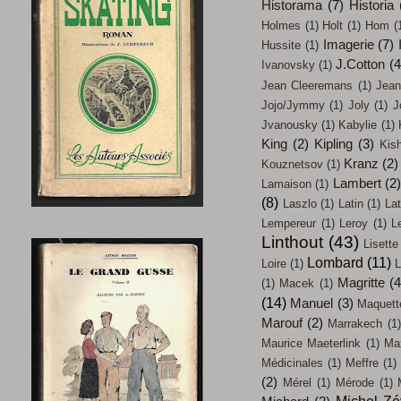
Historama
(7)
Historia
Holmes
(1)
Holt
(1)
Hom
(
Imagerie
(7)
Hussite
(1)
J.Cotton
(4
Ivanovsky
(1)
Jean Cleeremans
(1)
Jean
Jojo/Jymmy
(1)
Joly
(1)
J
Jvanousky
(1)
Kabylie
(1)
King
(2)
Kipling
(3)
Kish
Kranz
(2)
Kouznetsov
(1)
Lambert
(2
Lamaison
(1)
(8)
Laszlo
(1)
Latin
(1)
Lat
Lempereur
(1)
Leroy
(1)
L
Linthout
(43)
Lisette
Lombard
(11)
Loire
(1)
L
Magritte
(4
(1)
Macek
(1)
(14)
Manuel
(3)
Maquett
Marouf
(2)
Marrakech
(1)
Maurice Maeterlink
(1)
Max
Médicinales
(1)
Meffre
(1)
(2)
Mérel
(1)
Mérode
(1)
Michel Z