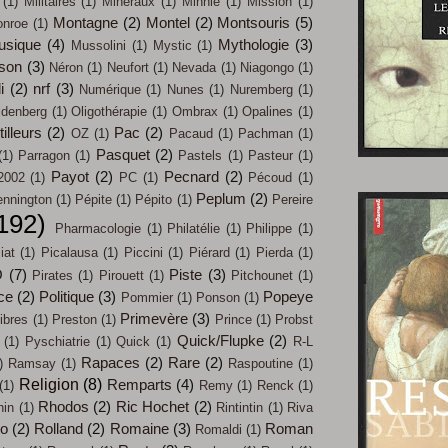
(1)
Militaires
(1)
Minéraux
(1)
Minnie
(1)
Mission
(1)
Montagne
(2)
Montel
(2)
Montsouris
(5)
nroe
(1)
usique
(4)
Mythologie
(3)
Mussolini
(1)
Mystic
(1)
son
(3)
Néron
(1)
Neufort
(1)
Nevada
(1)
Niagongo
(1)
i
(2)
nrf
(3)
Numérique
(1)
Nunes
(1)
Nuremberg
(1)
ldenberg
(1)
Oligothérapie
(1)
Ombrax
(1)
Opalines
(1)
illeurs
(2)
Pac
(2)
OZ
(1)
Pacaud
(1)
Pachman
(1)
Pasquet
(2)
(1)
Parragon
(1)
Pastels
(1)
Pasteur
(1)
Payot
(2)
Pecnard
(2)
2002
(1)
PC
(1)
Pécoud
(1)
Peplum
(2)
nnington
(1)
Pépite
(1)
Pépito
(1)
Pereire
192)
Pharmacologie
(1)
Philatélie
(1)
Philippe
(1)
iat
(1)
Picalausa
(1)
Piccini
(1)
Piérard
(1)
Pierda
(1)
O
(7)
Piste
(3)
Pirates
(1)
Pirouett
(1)
Pitchounet
(1)
ce
(2)
Politique
(3)
Popeye
Pommier
(1)
Ponson
(1)
Primevère
(3)
ibres
(1)
Preston
(1)
Prince
(1)
Probst
Quick/Flupke
(2)
(1)
Pyschiatrie
(1)
Quick
(1)
R-L
Rapaces
(2)
Rare
(2)
)
Ramsay
(1)
Raspoutine
(1)
Religion
(8)
Remparts
(4)
(1)
Remy
(1)
Renck
(1)
Rhodos
(2)
Ric Hochet
(2)
hin
(1)
Rintintin
(1)
Riva
co
(2)
Rolland
(2)
Romaine
(3)
Roman
Romaldi
(1)