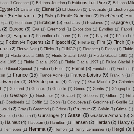
Editions Luc Pire
(2)
itions J.Godenne
(1)
Editions Jourdan
(1)
Editions Mil
Egypte
(3)
Eisner
(2)
Einstein
(1)
El Bourdon
(1)
Electricité
(1)
Electroniqu
Elvifrance
(8)
Enc
ier
(5)
Emile Gaboriau
(2)
Enchère
(4)
Elvis
(1)
Erotique
(5)
Espagne
(4
Epa
(1)
Equitation
(1)
Eschatus
(1)
Esclaves
(1)
a
(2)
Europe
(5)
Eva
(1)
Evremond
(1)
Exposition
(1)
Eyrolles
(1)
Fabbri
ole
(3)
Fargue
(2)
Faunaflor
(1)
faune
(1)
Faure
(1)
Fayard
(1)
Félix
(1)
Fiction
(4)
Figueras
(2)
Filipacchi
(2)
Film
(2)
Finch
(6)
(1)
Fillette
(1)
F
eurus
(2)
Fleuve-Noir
(1)
Flicky
(1)
FLINGO
(1)
Florence
(1)
Floriot
(1)
Fluide
88
(1)
Fluide Glacial 1989
(1)
Fluide Glacial 1990
(1)
Fluide Glacial 1991
(1)
acial 1995
(1)
Fluide Glacial 1996
(1)
Fluide Glacial 1997
(1)
Fluide Glacial 
Fomat
(3)
ide Glacial Spécial
(1)
Folio
(1)
Follet
(1)
Fondation
(1)
Football
(
France
(15)
France-Loisirs
(9)
çon
(1)
France Adine
(1)
Franklin
(1)
F
urtwengler
(3)
GAG de poche
(4)
Gai Moulin
(2)
Gagey
(1)
Galante
L
(1)
Geirland
(1)
Genaux
(1)
Genette
(1)
Genou
(1)
Gentis
(1)
Géographie
Gestapo
(6)
n
(1)
Gestetner
(1)
Gevaert
(1)
Gibbons
(1)
Gilbert
(1)
Gilla
(1)
Goedseels
(1)
Goffin
(1)
Golon
(1)
Goloubéva
(1)
Gordinne
(1)
Gorille
(1)
asset
(2)
Grecque
(2)
Gray
(1)
Greantori
(1)
Grèce
(1)
Grévin
(1)
Grimal
(1)
Gürsel
(8)
Gunslinger
(4)
Gustave Aimard
(6)
Guillot
(1)
Gunnm
(1)
G
Hainaut
(4)
Hansen
(2)
Hardan
(2)
Hardy
(
(1)
Halcotan
(1)
Hamilton
(1)
Hemma
(9)
Hergé
(3)
1)
Hemleben
(1)
Hémon
(1)
Henry Lemonnier
(1)