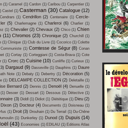
an
(1)
Caramel
(1)
Cardon
(1)
Caribou
(1)
Carpentier
(1)
Casterman
(30)
Catalogue
(12)
)
Castel
(1)
Cendrillon
(2)
Cercle-
Cendrars
(1)
Centenaire
(1)
ler
(5)
Charleroi
(6)
Charlemagne
(1)
Charlier
(1)
Chien
Chevalier
(2)
Chevaux
(2)
iez
(1)
Chico
(1)
b
(11)
Chromos
(23)
Chronique
(2)
Churchill
(1)
e
(1)
Clinique
(1)
Club du Livre
(1)
Cocorico
(1)
Colette
Comtesse de Ségur
(8)
Communiste
(1)
Conan
net
(1)
Cortay
(1)
Corteggiani
(1)
Costa-Brava
(1)
Cote
Cuisine
(10)
Crorc
(2)
r
(1)
Cunliffe
(1)
Curieux
(1)
Dargaud
(9)
(3)
Daure
Dasseville
(1)
Dauphins
(1)
Décoration
(5)
ath Note
(1)
Debaty
(1)
Debertry
(1)
DELCAMPE COLLECTION
(2)
ue
(1)
Deletaille
(1)
ise Bernard
(2)
Denoël
(4)
Dennis
(1)
Denuelle
(1)
(1)
Desoer
(1)
Dessart
(1)
Dessous
(1)
Détective
(1)
onnaire
(3)
Dieu
(2)
Diddl
(1)
Didiot
(1)
Diététique
(1)
Dixon
(2)
Docteur
(4)
Documents
(1)
Doisneau
(1)
Droit
(3)
yfus
(1)
Drouhain
(1)
Du Terrail
(1)
Du-Chêne
Dupuis
(14)
Dunod
(3)
umoulin
(1)
Dunkerley
(1)
oël
(43)
Economies
(1)
EDILAU
(1)
Editions Atlas