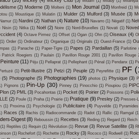
Mickey
(4)
Mickey Club
(5)
Midam
(1)
Milady
(1)
Milarepa
Mon Journal
(10)
délisme
(2)
Moderne
(3)
Molteni
(1)
Monfreid
(1)
Mo
Mulder
(2)
Mulford
(3)
Musée
(3)
M
otou
(1)
Moustique
(1)
Mulatin
(1)
Nature
(10)
Nardini
(2)
Nathan
(4)
Nel
Namur
(1)
Navarro
(1)
Négatif
(1)
Noël
(2)
Noved
)
Nisin
(1)
Nitka
(1)
Noire
(1)
Nord-Bruxelles
(1)
Novati
(1)
ccident
(4)
Oiseaux
(4)
Octave Pirmez
(1)
Offset
(1)
Ogan
(1)
Ohn
(1)
O
Out
(1)
Order
(1)
Ordinateur
(1)
Organique
(1)
Originals
(1)
Ouest-France
(1)
Papes
(2)
Pardaillan
(5)
mpas
(1)
Panache
(1)
Paper-Tigre
(1)
Parlotine
)
Patrick Roegiers
(1)
Paulain
(1)
Pavillon Rouge 2001
(1)
Pavillon Rouge 
Peinture
(11)
Péju
(1)
Pellaprat
(1)
Pellephant
(1)
Pénal
(1)
Pendanx
(1)
Pe
PF
(
Petit-Illustre
(2)
Petzi
(2)
Peuple
(2)
Pertuzé
(1)
Peyrefitte
(1)
Photographies
(19)
e
(5)
Photographe
(5)
Physique
(3)
photos
(1)
P
Pin-Up
(30)
PIP
1)
Pignons
(1)
Pinney
(1)
Pinocchio
(1)
Pioupiou
(1)
Plon
(2)
PML
(3)
Pocket
(6)
Poirier
(2)
Poli
Pocahontas
(1)
Poissons
(1)
Pratique
(9)
LLE
(2)
Presley
(2)
Poule
(1)
Praha
(1)
Prairie
(1)
Presses-L
Publicitaire
(4)
n
(1)
Proxima
(1)
Psychologie
(1)
Puyvelde
(1)
Pyramides
Races
(3)
1)
Rachis
(1)
Radiocommande
(1)
Radot
(1)
Rallic
(1)
Ramgal
(1
ders-Digest
(8)
Recettes
(3)
Reboussin
(1)
Reding
(1)
Regard
(1)
Reich
Revue
(3)
Revue Satellite
(3)
(1)
Reptiles
(1)
Requin
(1)
Révolution
(1)
R
Rocky
(3)
Roi
binson
(1)
Rochefort
(1)
Rochette
(1)
Rococo
(1)
Rodwell
(1)