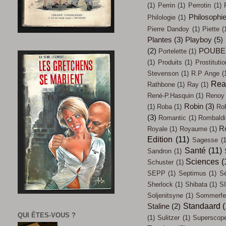
(1)
Perrin
(1)
Perrotin
(1)
Philosophi
Philologie
(1)
Pierre Dandoy
(1)
Piette
(
Plantes
(3)
Playboy
(5)
(2)
POUBE
Portelette
(1)
(1)
Produits
(1)
Prostitutio
Stevenson
(1)
R.P Ange
(
Rea
Rathbone
(1)
Ray
(1)
René-P.Hasquin
(1)
Renoy
Robin
(3)
(1)
Roba
(1)
Ro
(3)
Romantic
(1)
Rombaldi
R
Royale
(1)
Royaume
(1)
Edition
(11)
Sagesse
(1
Santé
(11)
Sandron
(1)
Sciences
(
Schuster
(1)
SEPP
(1)
Septimus
(1)
Sé
Sherlock
(1)
Shibata
(1)
SI
Soljenitsyne
(1)
Sommerfel
Standaard
(
Staline
(2)
QUI ÊTES-VOUS ?
(1)
Sulitzer
(1)
Superscop