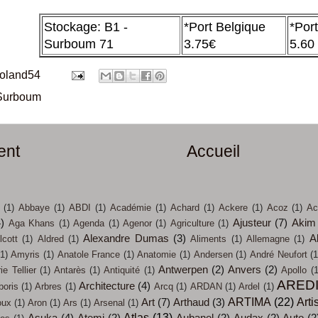
Stockage: B1 -
*Port Belgique
*Por
Surboum 71
3.75€
5.60
roland54
Surboum
ent
Accueil
(1)
Abbaye
(1)
ABDI
(1)
Académie
(1)
Achard
(1)
Ackere
(1)
Acoz
(1)
Ac
4)
Ajusteur
(7)
Akim
Aga Khans
(1)
Agenda
(1)
Agenor
(1)
Agriculture
(1)
Alexandre Dumas
(3)
A
lcott
(1)
Aldred
(1)
Aliments
(1)
Allemagne
(1)
(1)
Amyris
(1)
Anatole France
(1)
Anatomie
(1)
Andersen
(1)
André Neufort
(1
Antwerpen
(2)
Anvers
(2)
e Tellier
(1)
Antarès
(1)
Antiquité
(1)
Apollo
(1
ARED
Architecture
(4)
boris
(1)
Arbres
(1)
Arcq
(1)
ARDAN
(1)
Ardel
(1)
ARTIMA
(22)
Arti
Art
(7)
Arthaud
(3)
oux
(1)
Aron
(1)
Ars
(1)
Arsenal
(1)
Atlas
(13)