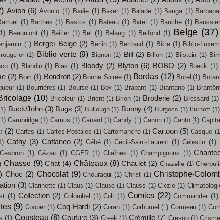
Asuka
(4)
Atemi
(2)
Aubanel
(2)
Audax
(2)
Auto
(2
ces
(1)
2)
Avion
(6)
Avonto
(1)
Badie
(1)
Baker
(1)
Balade
(1)
Banga
(1)
Barbapa
Barruel
(1)
Barthes
(1)
Bastos
(1)
Bateau
(1)
Batet
(1)
Bauche
(1)
Baussier
Belge
(37)
(1)
Beaumont
(1)
Beitler
(1)
Bel
(1)
Belang
(1)
Belfond
(1)
Berger Belge
(2)
enjamin
(1)
Berlin
(1)
Bertrand
(1)
Bible
(1)
Biblio-Luxem
Biblio-verte
(9)
Bill
(2)
-rouge-or
(1)
Bignon
(1)
Billon
(1)
Bilstein
(1)
Bi
Bloody
(2)
Blyton
(6)
BOBO
(2)
nco
(1)
Blandin
(1)
Blas
(1)
Boeck
(1)
Bordas
(12)
me
(2)
Bondroit
(2)
Bom
(1)
Bonne Soirée
(1)
Borel
(1)
Botan
gueur
(1)
Bourrières
(1)
Bourse
(1)
Boy
(1)
Brabant
(1)
Brantano
(1)
Brantô
Bricolage
(10)
Broderie
(2)
Bricoleur
(1)
Brient
(1)
Brion
(1)
Brossard
(1)
Buck/John
(3)
Bugs
(3)
Bunny
(4)
(1)
Bullough
(1)
Burgess
(1)
Burnett
(1)
(1)
Cambridge
(1)
Camus
(1)
Canard
(1)
Candy
(1)
Canon
(1)
Canto
(1)
Capit
ar
(2)
Cartoon
(5)
Cartes
(1)
Cartes Postales
(1)
Cartomanche
(1)
Casque
(1
Cathy
(3)
Cattaneo
(2)
1)
Cébé
(1)
Cécil-Saint-Laurent
(1)
Célestin
(1)
Chantec
Cesbron
(1)
Cézan
(1)
CGER
(1)
Chaînes
(1)
Champignons
(1)
Chasse
(9)
Châteaux
(8)
Chat
(4)
Chaulet
(2)
)
Chazelle
(1)
Cherbul
Chocolat
(9)
Christophe-Colom
)
Choc
(2)
Chouraqui
(1)
Christ
(1)
sation
(3)
Clarinette
(1)
Claus
(1)
Clause
(1)
Clauss
(1)
Clézio
(1)
Climatologi
Comics
(22)
Collection
(2)
st
(1)
Colombel
(1)
Colt
(1)
Commander
(1)
tes
(9)
Coq-Hardi
(2)
Cooper
(1)
Coran
(1)
Corhumel
(1)
Cormeau
(1)
Cor
Cousteau
(8)
Couture
(3)
Crémille
(7)
s
(1)
Creek
(1)
Crespo
(1)
Crisme