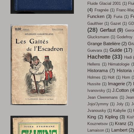
Fluide Glacial 2001
(1)
Flu
(4)
Fragnée
(1)
Franc-Ma
Funcken
(3)
F
Furia
(1)
Gaulthier
(1)
Gazet
(1)
GD
(28)
Gerfaut
(9)
Gero
Glucksmann
(1)
Godefroy
Grange Batelière
(2)
Gr
Guide
(17)
Guevara
(1)
Hachette
(33)
Hadi
Hellens
(1)
Hématologie
(
Historama
(7)
Historia
Holmes
(1)
Holt
(1)
Hom
(
Imagerie
(7)
Hussite
(1)
J.Cotton
(4
Ivanovsky
(1)
Jean Cleeremans
(1)
Jean
Jojo/Jymmy
(1)
Joly
(1)
J
Jvanousky
(1)
Kabylie
(1)
King
(2)
Kipling
(3)
Kish
Kranz
(2)
Kouznetsov
(1)
Lambert
(2
Lamaison
(1)