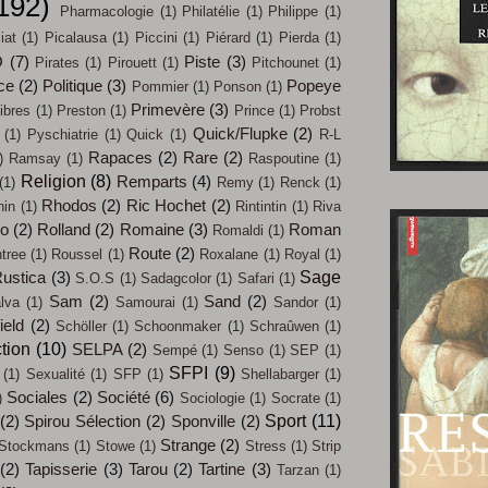
192)
Pharmacologie
(1)
Philatélie
(1)
Philippe
(1)
iat
(1)
Picalausa
(1)
Piccini
(1)
Piérard
(1)
Pierda
(1)
O
(7)
Piste
(3)
Pirates
(1)
Pirouett
(1)
Pitchounet
(1)
ce
(2)
Politique
(3)
Popeye
Pommier
(1)
Ponson
(1)
Primevère
(3)
ibres
(1)
Preston
(1)
Prince
(1)
Probst
Quick/Flupke
(2)
(1)
Pyschiatrie
(1)
Quick
(1)
R-L
Rapaces
(2)
Rare
(2)
)
Ramsay
(1)
Raspoutine
(1)
Religion
(8)
Remparts
(4)
(1)
Remy
(1)
Renck
(1)
Rhodos
(2)
Ric Hochet
(2)
hin
(1)
Rintintin
(1)
Riva
co
(2)
Rolland
(2)
Romaine
(3)
Roman
Romaldi
(1)
Route
(2)
tree
(1)
Roussel
(1)
Roxalane
(1)
Royal
(1)
Sage
ustica
(3)
S.O.S
(1)
Sadagcolor
(1)
Safari
(1)
Sam
(2)
Sand
(2)
lva
(1)
Samourai
(1)
Sandor
(1)
ield
(2)
Schöller
(1)
Schoonmaker
(1)
Schraûwen
(1)
tion
(10)
SELPA
(2)
Sempé
(1)
Senso
(1)
SEP
(1)
SFPI
(9)
(1)
Sexualité
(1)
SFP
(1)
Shellabarger
(1)
Sociales
(2)
Société
(6)
)
Sociologie
(1)
Socrate
(1)
Sport
(11)
(2)
Spirou Sélection
(2)
Sponville
(2)
Strange
(2)
Stockmans
(1)
Stowe
(1)
Stress
(1)
Strip
(2)
Tapisserie
(3)
Tarou
(2)
Tartine
(3)
Tarzan
(1)