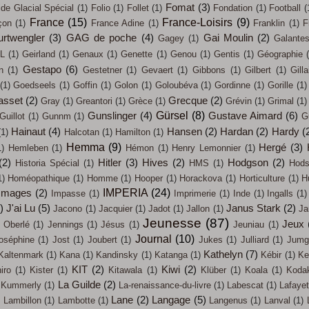
Fomat
(3)
ide Glacial Spécial
(1)
Folio
(1)
Follet
(1)
Fondation
(1)
Football
(
France
(15)
France-Loisirs
(9)
çon
(1)
France Adine
(1)
Franklin
(1)
F
urtwengler
(3)
GAG de poche
(4)
Gai Moulin
(2)
Gagey
(1)
Galante
L
(1)
Geirland
(1)
Genaux
(1)
Genette
(1)
Genou
(1)
Gentis
(1)
Géographie
Gestapo
(6)
n
(1)
Gestetner
(1)
Gevaert
(1)
Gibbons
(1)
Gilbert
(1)
Gilla
(1)
Goedseels
(1)
Goffin
(1)
Golon
(1)
Goloubéva
(1)
Gordinne
(1)
Gorille
(1)
asset
(2)
Grecque
(2)
Gray
(1)
Greantori
(1)
Grèce
(1)
Grévin
(1)
Grimal
(1)
Gürsel
(8)
Gunslinger
(4)
Gustave Aimard
(6)
Guillot
(1)
Gunnm
(1)
G
Hainaut
(4)
Hansen
(2)
Hardan
(2)
Hardy
(
(1)
Halcotan
(1)
Hamilton
(1)
Hemma
(9)
Hergé
(3)
1)
Hemleben
(1)
Hémon
(1)
Henry Lemonnier
(1)
(2)
Hitler
(3)
Hives
(2)
Hodgson
(2)
Historia Spécial
(1)
HMS
(1)
Hods
1)
Homéopathique
(1)
Homme
(1)
Hooper
(1)
Horackova
(1)
Horticulture
(1)
H
IMPERIA
(24)
Images
(2)
Impasse
(1)
Imprimerie
(1)
Inde
(1)
Ingalls
(1)
)
J'ai Lu
(5)
Janus Stark
(2)
Jacono
(1)
Jacquier
(1)
Jadot
(1)
Jallon
(1)
Ja
Jeunesse
(87)
Jeux
 Oberlé
(1)
Jennings
(1)
Jésus
(1)
Jeuniau
(1)
Journal
(10)
oséphine
(1)
Jost
(1)
Joubert
(1)
Jukes
(1)
Julliard
(1)
Jumg
Kathelyn
(7)
Kaltenmark
(1)
Kana
(1)
Kandinsky
(1)
Katanga
(1)
Kébir
(1)
Ke
KIT
(2)
Kiwi
(2)
iro
(1)
Kister
(1)
Kitawala
(1)
Klüber
(1)
Koala
(1)
Koda
La Guilde
(2)
Kummerly
(1)
La-renaissance-du-livre
(1)
Labescat
(1)
Lafayet
)
Lane
(2)
Langage
(5)
Lambillon
(1)
Lambotte
(1)
Langenus
(1)
Lanval
(1)