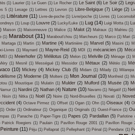
Le Saint
(6)
Le Soir
(2)
Legr
tès
(1)
Laurier
(1)
Le Guen
(1)
Le Rocher
(1)
Libre-Belgique
(7)
Liège
(2)
es 5
(1)
Lesage
(1)
Lettres
(1)
Levron
(1)
Li
Littérature
(11)
(1)
Livre-de-poche
(1)
Livre/poche
(1)
Livres
(1)
Locomobi
Lug
(14)
Louvre
(2)
L
ondreys
(1)
Loup
(1)
Lucky/Luke
(1)
Luigi Motta
(1)
)
Malot
(2)
Maison
(1)
Maisonneuve
(1)
Malice
(1)
Malraux
(1)
Malrieu
(1)
Marabout
(31)
e
(1)
Marabout'chou
(1)
Marcheurs
(1)
Marco
(1)
Mari
(1
Martine
(4)
Marvel
(5)
Martaga
(1)
Martin
(1)
Martinière
(1)
Masini
(1)
M
Mayne-Reid
(3)
mécanicien
(3)
Méca
i-Livres
(1)
Maynard
(1)
MDI
(1)
Meierhofer
(2)
Mélilotus
(2)
Melville
(2)
MEI
(1)
Melon
(1)
Ménage
(1)
M
Métaux
(2)
Mét
Méry
(1)
Mesnil
(1)
Mességué
(1)
Messidor
(1)
Météo
(1)
évaco
(10)
Mickey
(4)
Mickey Club
(5)
Midam
(1)
Milady
(1)
Milarepa
Mon Journal
(10)
délisme
(2)
Moderne
(3)
Molteni
(1)
Monfreid
(1)
Mo
Mulder
(2)
Mulford
(3)
Musée
(3)
M
otou
(1)
Moustique
(1)
Mulatin
(1)
Nature
(10)
Nardini
(2)
Nathan
(4)
Nel
Namur
(1)
Navarro
(1)
Négatif
(1)
Noël
(2)
Noved
)
Nisin
(1)
Nitka
(1)
Noire
(1)
Nord-Bruxelles
(1)
Novati
(1)
ccident
(4)
Oiseaux
(4)
Octave Pirmez
(1)
Offset
(1)
Ogan
(1)
Ohn
(1)
O
Out
(1)
Order
(1)
Ordinateur
(1)
Organique
(1)
Originals
(1)
Ouest-France
(1)
Papes
(2)
Pardaillan
(5)
mpas
(1)
Panache
(1)
Paper-Tigre
(1)
Parlotine
)
Patrick Roegiers
(1)
Paulain
(1)
Pavillon Rouge 2001
(1)
Pavillon Rouge 
Peinture
(11)
Péju
(1)
Pellaprat
(1)
Pellephant
(1)
Pénal
(1)
Pendanx
(1)
Pe