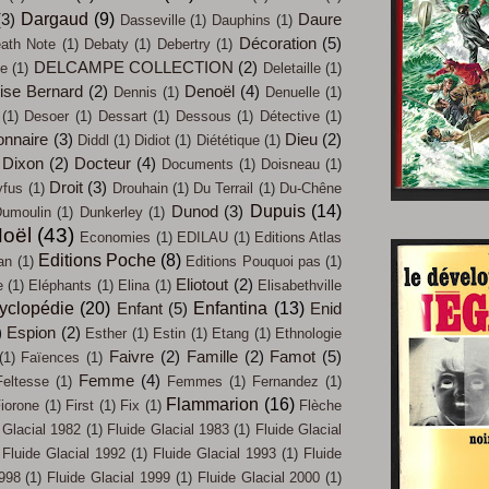
Dargaud
(9)
(3)
Daure
Dasseville
(1)
Dauphins
(1)
Décoration
(5)
ath Note
(1)
Debaty
(1)
Debertry
(1)
DELCAMPE COLLECTION
(2)
ue
(1)
Deletaille
(1)
ise Bernard
(2)
Denoël
(4)
Dennis
(1)
Denuelle
(1)
(1)
Desoer
(1)
Dessart
(1)
Dessous
(1)
Détective
(1)
onnaire
(3)
Dieu
(2)
Diddl
(1)
Didiot
(1)
Diététique
(1)
Dixon
(2)
Docteur
(4)
Documents
(1)
Doisneau
(1)
Droit
(3)
yfus
(1)
Drouhain
(1)
Du Terrail
(1)
Du-Chêne
Dupuis
(14)
Dunod
(3)
umoulin
(1)
Dunkerley
(1)
oël
(43)
Economies
(1)
EDILAU
(1)
Editions Atlas
Editions Poche
(8)
an
(1)
Editions Pouquoi pas
(1)
Eliotout
(2)
e
(1)
Eléphants
(1)
Elina
(1)
Elisabethville
yclopédie
(20)
Enfantina
(13)
Enfant
(5)
Enid
)
Espion
(2)
Esther
(1)
Estin
(1)
Etang
(1)
Ethnologie
Faivre
(2)
Famille
(2)
Famot
(5)
(1)
Faïences
(1)
Femme
(4)
Feltesse
(1)
Femmes
(1)
Fernandez
(1)
Flammarion
(16)
iorone
(1)
First
(1)
Fix
(1)
Flèche
 Glacial 1982
(1)
Fluide Glacial 1983
(1)
Fluide Glacial
Fluide Glacial 1992
(1)
Fluide Glacial 1993
(1)
Fluide
1998
(1)
Fluide Glacial 1999
(1)
Fluide Glacial 2000
(1)