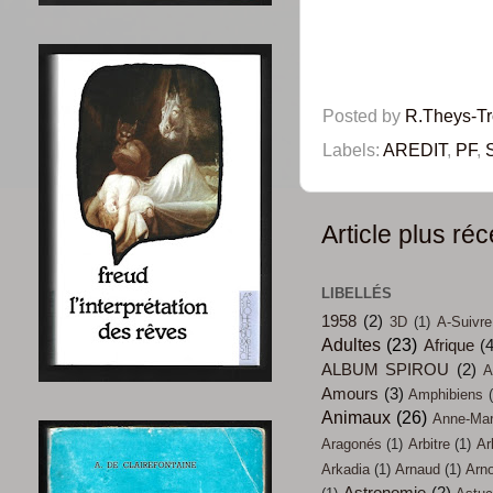
Posted by
R.Theys-T
Labels:
AREDIT
,
PF
,
Article plus réc
LIBELLÉS
1958
(2)
3D
(1)
A-Suivre
Adultes
(23)
Afrique
(
ALBUM SPIROU
(2)
A
Amours
(3)
Amphibiens
Animaux
(26)
Anne-Mari
Aragonés
(1)
Arbitre
(1)
Ar
Arkadia
(1)
Arnaud
(1)
Arn