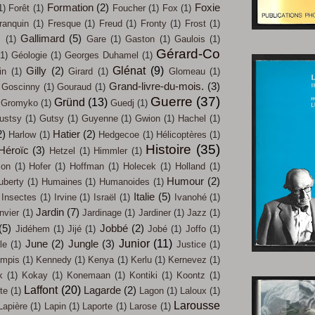
Formation
(2)
Foxie
1)
Forêt
(1)
Foucher
(1)
Fox
(1)
ranquin
(1)
Fresque
(1)
Freud
(1)
Fronty
(1)
Frost
(1)
Gallimard
(5)
s
(1)
Gare
(1)
Gaston
(1)
Gaulois
(1)
Gérard-Co
(1)
Géologie
(1)
Georges Duhamel
(1)
Glénat
(9)
Gilly
(2)
in
(1)
Girard
(1)
Glomeau
(1)
Grand-livre-du-mois.
(3)
Goscinny
(1)
Gouraud
(1)
Guerre
(37)
Gründ
(13)
Gromyko
(1)
Guedj
(1)
ustsy
(1)
Gutsy
(1)
Guyenne
(1)
Gwion
(1)
Hachel
(1)
2)
Hatier
(2)
Harlow
(1)
Hedgecoe
(1)
Hélicoptères
(1)
Histoire
(35)
Héroïc
(3)
Hetzel
(1)
Himmler
(1)
on
(1)
Hofer
(1)
Hoffman
(1)
Holecek
(1)
Holland
(1)
Humour
(2)
uberty
(1)
Humaines
(1)
Humanoides
(1)
Italie
(5)
Insectes
(1)
Irvine
(1)
Israël
(1)
Ivanohé
(1)
Jardin
(7)
nvier
(1)
Jardinage
(1)
Jardiner
(1)
Jazz
(1)
(5)
Jobbé
(2)
Jidéhem
(1)
Jijé
(1)
Jobé
(1)
Joffo
(1)
Junior
(11)
June
(2)
Jungle
(3)
le
(1)
Justice
(1)
mpis
(1)
Kennedy
(1)
Kenya
(1)
Kerlu
(1)
Kernevez
(1)
k
(1)
Kokay
(1)
Konemaan
(1)
Kontiki
(1)
Koontz
(1)
Laffont
(20)
Lagarde
(2)
te
(1)
Lagon
(1)
Laloux
(1)
Larousse
Lapière
(1)
Lapin
(1)
Laporte
(1)
Larose
(1)