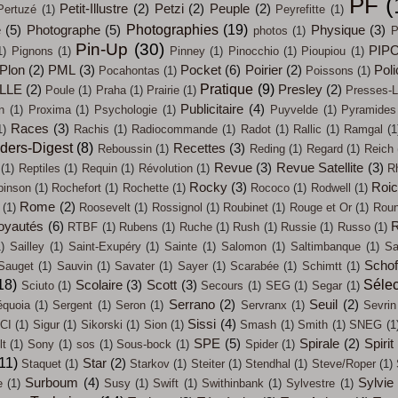
PF
(
Petit-Illustre
(2)
Petzi
(2)
Peuple
(2)
Pertuzé
(1)
Peyrefitte
(1)
Photographies
(19)
e
(5)
Photographe
(5)
Physique
(3)
photos
(1)
P
Pin-Up
(30)
PIP
1)
Pignons
(1)
Pinney
(1)
Pinocchio
(1)
Pioupiou
(1)
Plon
(2)
PML
(3)
Pocket
(6)
Poirier
(2)
Poli
Pocahontas
(1)
Poissons
(1)
Pratique
(9)
LLE
(2)
Presley
(2)
Poule
(1)
Praha
(1)
Prairie
(1)
Presses-L
Publicitaire
(4)
n
(1)
Proxima
(1)
Psychologie
(1)
Puyvelde
(1)
Pyramides
Races
(3)
1)
Rachis
(1)
Radiocommande
(1)
Radot
(1)
Rallic
(1)
Ramgal
(1
ders-Digest
(8)
Recettes
(3)
Reboussin
(1)
Reding
(1)
Regard
(1)
Reich
Revue
(3)
Revue Satellite
(3)
(1)
Reptiles
(1)
Requin
(1)
Révolution
(1)
R
Rocky
(3)
Roi
binson
(1)
Rochefort
(1)
Rochette
(1)
Rococo
(1)
Rodwell
(1)
Rome
(2)
(1)
Roosevelt
(1)
Rossignol
(1)
Roubinet
(1)
Rouge et Or
(1)
Roun
oyautés
(6)
R
RTBF
(1)
Rubens
(1)
Ruche
(1)
Rush
(1)
Russie
(1)
Russo
(1)
)
Sailley
(1)
Saint-Exupéry
(1)
Sainte
(1)
Salomon
(1)
Saltimbanque
(1)
Sa
Schof
Sauget
(1)
Sauvin
(1)
Savater
(1)
Sayer
(1)
Scarabée
(1)
Schimtt
(1)
18)
Sélec
Scolaire
(3)
Scott
(3)
Sciuto
(1)
Secours
(1)
SEG
(1)
Segar
(1)
Serrano
(2)
Seuil
(2)
quoia
(1)
Sergent
(1)
Seron
(1)
Servranx
(1)
Sevrin
Sissi
(4)
CI
(1)
Sigur
(1)
Sikorski
(1)
Sion
(1)
Smash
(1)
Smith
(1)
SNEG
(1
SPE
(5)
Spirale
(2)
Spirit
t
(1)
Sony
(1)
sos
(1)
Sous-bock
(1)
Spider
(1)
11)
Star
(2)
Staquet
(1)
Starkov
(1)
Steiter
(1)
Stendhal
(1)
Steve/Roper
(1)
Surboum
(4)
Sylvie
e
(1)
Susy
(1)
Swift
(1)
Swithinbank
(1)
Sylvestre
(1)