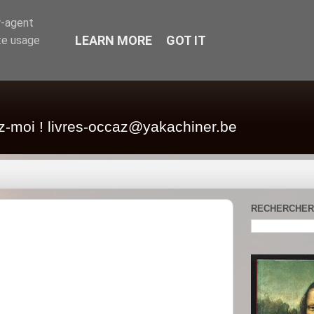
r-agent
LEARN MORE
GOT IT
te usage
z-moi ! livres-occaz@yakachiner.be
RECHERCHER