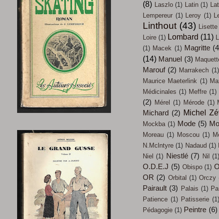
(8)
Laszlo
(1)
Latin
(1)
Lat
Lempereur
(1)
Leroy
(1)
L
Linthout
(43)
Lisette
Lombard
(11)
Loire
(1)
L
Magritte
(4
(1)
Macek
(1)
(14)
Manuel
(3)
Maquett
Marouf
(2)
Marrakech
(1)
Maurice Maeterlink
(1)
Max
Médicinales
(1)
Meffre
(1)
(2)
Mérel
(1)
Mérode
(1)
Michel Z
Michard
(2)
Mode
(5)
Mo
Mockba
(1)
Moreau
(1)
Moscou
(1)
M
N.Mclntyre
(1)
Nadaud
(1)
Niestlé
(7)
Niel
(1)
Nil
(1
O.D.E.J
(5)
O
Obispo
(1)
OR
(2)
Orbital
(1)
Orczy
Pairault
(3)
Palais
(1)
Pa
Patience
(1)
Patisserie
(1
Peintre
(6)
Pédagogie
(1)