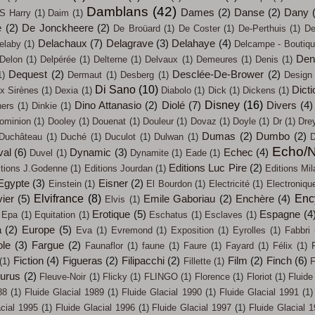
Damblans
(42)
Dames
(2)
Danse
(2)
Dany
S Harry
(1)
Daim
(1)
e
(2)
De Jonckheere
(2)
De Broüard
(1)
De Coster
(1)
De-Perthuis
(1)
De
Delachaux
(7)
Delagrave
(3)
Delahaye
(4)
elaby
(1)
Delcampe - Boutiq
Den
Delon
(1)
Delpérée
(1)
Delterne
(1)
Delvaux
(1)
Demeures
(1)
Denis
(1)
Dequest
(2)
Desclée-De-Brower
(2)
1)
Dermaut
(1)
Desberg
(1)
Design
Di Sano
(10)
Dicti
x Sirènes
(1)
Dexia
(1)
Diabolo
(1)
Dick
(1)
Dickens
(1)
Disney
(16)
Dino Attanasio
(2)
Diolé
(7)
Divers
(4)
ners
(1)
Dinkie
(1)
ominion
(1)
Dooley
(1)
Douenat
(1)
Douleur
(1)
Dovaz
(1)
Doyle
(1)
Dr
(1)
Dre
Dumas
(2)
Dumbo
(2)
Duchâteau
(1)
Duché
(1)
Duculot
(1)
Dulwan
(1)
D
Echo/N
val
(6)
Dynamic
(3)
Echec
(4)
Duvel
(1)
Dynamite
(1)
Eade
(1)
Editions Luc Pire
(2)
itions J.Godenne
(1)
Editions Jourdan
(1)
Editions Mil
Egypte
(3)
Eisner
(2)
Einstein
(1)
El Bourdon
(1)
Electricité
(1)
Electroniqu
Elvifrance
(8)
Enc
ier
(5)
Emile Gaboriau
(2)
Enchère
(4)
Elvis
(1)
Erotique
(5)
Espagne
(4
Epa
(1)
Equitation
(1)
Eschatus
(1)
Esclaves
(1)
a
(2)
Europe
(5)
Eva
(1)
Evremond
(1)
Exposition
(1)
Eyrolles
(1)
Fabbri
ole
(3)
Fargue
(2)
Faunaflor
(1)
faune
(1)
Faure
(1)
Fayard
(1)
Félix
(1)
Fiction
(4)
Figueras
(2)
Filipacchi
(2)
Film
(2)
Finch
(6)
(1)
Fillette
(1)
F
eurus
(2)
Fleuve-Noir
(1)
Flicky
(1)
FLINGO
(1)
Florence
(1)
Floriot
(1)
Fluide
88
(1)
Fluide Glacial 1989
(1)
Fluide Glacial 1990
(1)
Fluide Glacial 1991
(1)
acial 1995
(1)
Fluide Glacial 1996
(1)
Fluide Glacial 1997
(1)
Fluide Glacial 