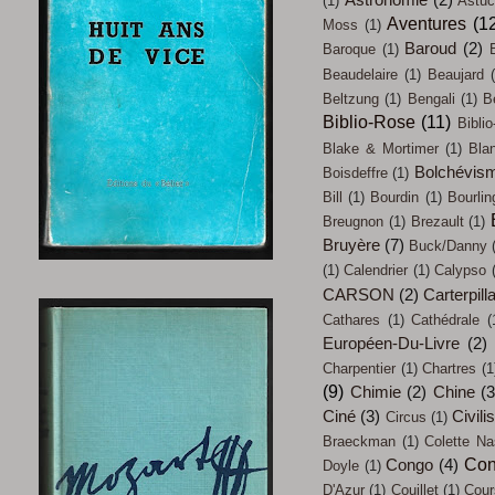
Astronomie
(2)
(1)
Astu
Aventures
(1
Moss
(1)
Baroud
(2)
Baroque
(1)
Beaudelaire
(1)
Beaujard
Beltzung
(1)
Bengali
(1)
B
Biblio-Rose
(11)
Biblio
Blake & Mortimer
(1)
Bla
Bolchévis
Boisdeffre
(1)
Bill
(1)
Bourdin
(1)
Bourlin
Breugnon
(1)
Brezault
(1)
Bruyère
(7)
Buck/Danny
(1)
Calendrier
(1)
Calypso
CARSON
(2)
Carterpill
Cathares
(1)
Cathédrale
(
Européen-Du-Livre
(2)
Charpentier
(1)
Chartres
(1
(9)
Chimie
(2)
Chine
(3
Ciné
(3)
Civili
Circus
(1)
Braeckman
(1)
Colette Na
Con
Congo
(4)
Doyle
(1)
D'Azur
(1)
Couillet
(1)
Cour