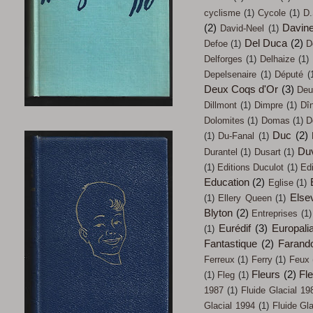
cyclisme
(1)
Cycole
(1)
D.
(2)
Davin
David-Neel
(1)
Del Duca
(2)
Defoe
(1)
D
Delforges
(1)
Delhaize
(1)
Depelsenaire
(1)
Député
(
Deux Coqs d'Or
(3)
Deu
Dillmont
(1)
Dimpre
(1)
Dî
Dolomites
(1)
Domas
(1)
D
Duc
(2)
(1)
Du-Fanal
(1)
Du
Durantel
(1)
Dusart
(1)
(1)
Editions Duculot
(1)
Ed
Education
(2)
Eglise
(1)
Elsev
(1)
Ellery Queen
(1)
Blyton
(2)
Entreprises
(1)
Eurédif
(3)
Europali
(1)
Fantastique
(2)
Farand
Ferreux
(1)
Ferry
(1)
Feux
Fleurs
(2)
Fl
(1)
Fleg
(1)
1987
(1)
Fluide Glacial 19
Glacial 1994
(1)
Fluide Gl