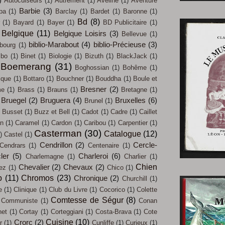
)
Autocuiseurs
(1)
Autrement
(1)
Aveline
(1)
Aventure
Barbie
(3)
pa
(1)
Barclay
(1)
Bardet
(1)
Baronne
(1)
Bd
(8)
(1)
Bayard
(1)
Bayer
(1)
BD Publicitaire
(1)
Belgique
(11)
Belgique Loisirs
(3)
Bellevue
(1)
biblio-Marabout
(4)
biblio-Précieuse
(3)
bourg
(1)
mbo
(1)
Binet
(1)
Biologie
(1)
Bizuth
(1)
BlackJack
(1)
Boemerang
(31)
Boghossian
(1)
Bohême
(1)
ique
(1)
Bottaro
(1)
Bouchner
(1)
Bouddha
(1)
Boule et
Bresner
(2)
me
(1)
Brass
(1)
Brauns
(1)
Bretagne
(1)
Bruegel
(2)
Bruguera
(4)
Bruxelles
(6)
Brunel
(1)
Busset
(1)
Buzz et Bell
(1)
Cadot
(1)
Cadre
(1)
Caillet
an
(1)
Caramel
(1)
Cardon
(1)
Caribou
(1)
Carpentier
(1)
Casterman
(30)
Catalogue
(12)
)
Castel
(1)
Cendrillon
(2)
Cercle-
Cendrars
(1)
Centenaire
(1)
ler
(5)
Charleroi
(6)
Charlemagne
(1)
Charlier
(1)
Chien
Chevalier
(2)
Chevaux
(2)
iez
(1)
Chico
(1)
b
(11)
Chromos
(23)
Chronique
(2)
Churchill
(1)
e
(1)
Clinique
(1)
Club du Livre
(1)
Cocorico
(1)
Colette
Comtesse de Ségur
(8)
Communiste
(1)
Conan
net
(1)
Cortay
(1)
Corteggiani
(1)
Costa-Brava
(1)
Cote
Cuisine
(10)
Crorc
(2)
r
(1)
Cunliffe
(1)
Curieux
(1)