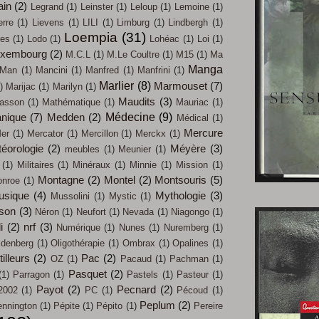
ain
(2)
Legrand
(1)
Leinster
(1)
Leloup
(1)
Lemoine
(1)
erre
(1)
Lievens
(1)
LILI
(1)
Limburg
(1)
Lindbergh
(1)
Loempia
(31)
les
(1)
Lodo
(1)
Lohéac
(1)
Loi
(1)
uxembourg
(2)
M.C.L
(1)
M.Le Coultre
(1)
M15
(1)
Ma
Manga
Man
(1)
Mancini
(1)
Manfred
(1)
Manfrini
(1)
Marlier
(8)
Marmouset
(7)
)
Marijac
(1)
Marilyn
(1)
Maudits
(3)
asson
(1)
Mathématique
(1)
Mauriac
(1)
Médecine
(9)
nique
(7)
Medden
(2)
Médical
(1)
Mercure
er
(1)
Mercator
(1)
Mercillon
(1)
Merckx
(1)
éorologie
(2)
Méyère
(3)
meubles
(1)
Meunier
(1)
(1)
Militaires
(1)
Minéraux
(1)
Minnie
(1)
Mission
(1)
Montagne
(2)
Montel
(2)
Montsouris
(5)
nroe
(1)
usique
(4)
Mythologie
(3)
Mussolini
(1)
Mystic
(1)
son
(3)
Néron
(1)
Neufort
(1)
Nevada
(1)
Niagongo
(1)
i
(2)
nrf
(3)
Numérique
(1)
Nunes
(1)
Nuremberg
(1)
ldenberg
(1)
Oligothérapie
(1)
Ombrax
(1)
Opalines
(1)
illeurs
(2)
Pac
(2)
OZ
(1)
Pacaud
(1)
Pachman
(1)
Pasquet
(2)
(1)
Parragon
(1)
Pastels
(1)
Pasteur
(1)
Payot
(2)
Pecnard
(2)
2002
(1)
PC
(1)
Pécoud
(1)
Peplum
(2)
nnington
(1)
Pépite
(1)
Pépito
(1)
Pereire