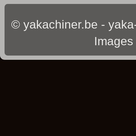
© yakachiner.be - yaka
Images