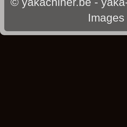
© yakachiner.be - yaka
Images