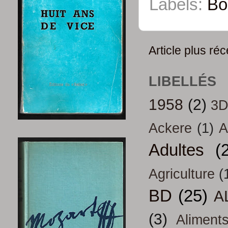
Labels:
Bo
Article plus réc
LIBELLÉS
1958
(2)
3
Ackere
(1)
A
Adultes
(
Agriculture
(
BD
(25)
A
(3)
Aliment