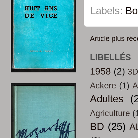
Labels:
Bo
Article plus réc
LIBELLÉS
1958
(2)
3
Ackere
(1)
A
Adultes
(
Agriculture
(
BD
(25)
A