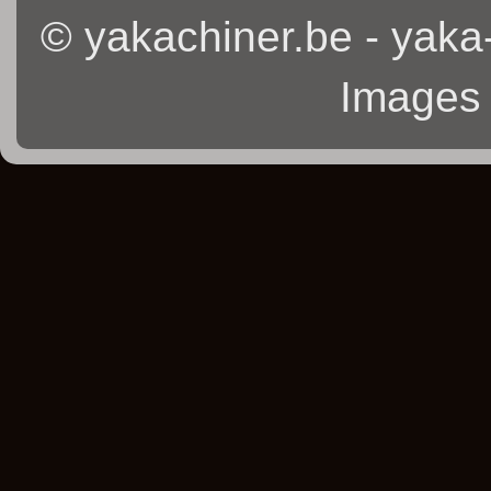
© yakachiner.be - yaka
Images