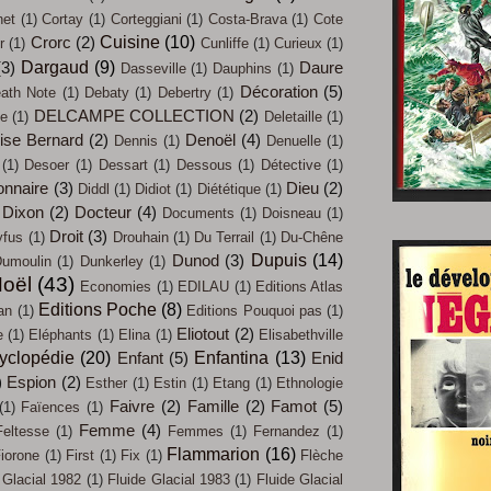
net
(1)
Cortay
(1)
Corteggiani
(1)
Costa-Brava
(1)
Cote
Cuisine
(10)
Crorc
(2)
r
(1)
Cunliffe
(1)
Curieux
(1)
Dargaud
(9)
(3)
Daure
Dasseville
(1)
Dauphins
(1)
Décoration
(5)
ath Note
(1)
Debaty
(1)
Debertry
(1)
DELCAMPE COLLECTION
(2)
ue
(1)
Deletaille
(1)
ise Bernard
(2)
Denoël
(4)
Dennis
(1)
Denuelle
(1)
(1)
Desoer
(1)
Dessart
(1)
Dessous
(1)
Détective
(1)
onnaire
(3)
Dieu
(2)
Diddl
(1)
Didiot
(1)
Diététique
(1)
Dixon
(2)
Docteur
(4)
Documents
(1)
Doisneau
(1)
Droit
(3)
yfus
(1)
Drouhain
(1)
Du Terrail
(1)
Du-Chêne
Dupuis
(14)
Dunod
(3)
umoulin
(1)
Dunkerley
(1)
oël
(43)
Economies
(1)
EDILAU
(1)
Editions Atlas
Editions Poche
(8)
an
(1)
Editions Pouquoi pas
(1)
Eliotout
(2)
e
(1)
Eléphants
(1)
Elina
(1)
Elisabethville
yclopédie
(20)
Enfantina
(13)
Enfant
(5)
Enid
)
Espion
(2)
Esther
(1)
Estin
(1)
Etang
(1)
Ethnologie
Faivre
(2)
Famille
(2)
Famot
(5)
(1)
Faïences
(1)
Femme
(4)
Feltesse
(1)
Femmes
(1)
Fernandez
(1)
Flammarion
(16)
iorone
(1)
First
(1)
Fix
(1)
Flèche
 Glacial 1982
(1)
Fluide Glacial 1983
(1)
Fluide Glacial