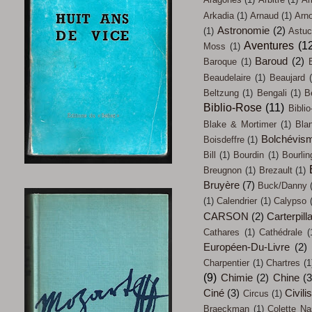
Arkadia
(1)
Arnaud
(1)
Arn
Astronomie
(2)
(1)
Astu
Aventures
(1
Moss
(1)
Baroud
(2)
Baroque
(1)
Beaudelaire
(1)
Beaujard
Beltzung
(1)
Bengali
(1)
B
Biblio-Rose
(11)
Biblio
Blake & Mortimer
(1)
Bla
Bolchévis
Boisdeffre
(1)
Bill
(1)
Bourdin
(1)
Bourlin
Breugnon
(1)
Brezault
(1)
Bruyère
(7)
Buck/Danny
(1)
Calendrier
(1)
Calypso
CARSON
(2)
Carterpill
Cathares
(1)
Cathédrale
(
Européen-Du-Livre
(2)
Charpentier
(1)
Chartres
(1
(9)
Chimie
(2)
Chine
(3
Ciné
(3)
Civili
Circus
(1)
Braeckman
(1)
Colette Na