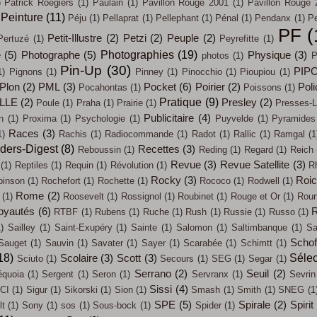
)
Patrick Roegiers
(1)
Paulain
(1)
Pavillon Rouge 2001
(1)
Pavillon Rouge 
Peinture
(11)
Péju
(1)
Pellaprat
(1)
Pellephant
(1)
Pénal
(1)
Pendanx
(1)
Pe
PF
(
Petit-Illustre
(2)
Petzi
(2)
Peuple
(2)
Pertuzé
(1)
Peyrefitte
(1)
Photographies
(19)
e
(5)
Photographe
(5)
Physique
(3)
photos
(1)
P
Pin-Up
(30)
PIP
1)
Pignons
(1)
Pinney
(1)
Pinocchio
(1)
Pioupiou
(1)
Plon
(2)
PML
(3)
Pocket
(6)
Poirier
(2)
Poli
Pocahontas
(1)
Poissons
(1)
Pratique
(9)
LLE
(2)
Presley
(2)
Poule
(1)
Praha
(1)
Prairie
(1)
Presses-L
Publicitaire
(4)
n
(1)
Proxima
(1)
Psychologie
(1)
Puyvelde
(1)
Pyramides
Races
(3)
1)
Rachis
(1)
Radiocommande
(1)
Radot
(1)
Rallic
(1)
Ramgal
(1
ders-Digest
(8)
Recettes
(3)
Reboussin
(1)
Reding
(1)
Regard
(1)
Reich
Revue
(3)
Revue Satellite
(3)
(1)
Reptiles
(1)
Requin
(1)
Révolution
(1)
R
Rocky
(3)
Roi
binson
(1)
Rochefort
(1)
Rochette
(1)
Rococo
(1)
Rodwell
(1)
Rome
(2)
(1)
Roosevelt
(1)
Rossignol
(1)
Roubinet
(1)
Rouge et Or
(1)
Roun
oyautés
(6)
R
RTBF
(1)
Rubens
(1)
Ruche
(1)
Rush
(1)
Russie
(1)
Russo
(1)
)
Sailley
(1)
Saint-Exupéry
(1)
Sainte
(1)
Salomon
(1)
Saltimbanque
(1)
Sa
Schof
Sauget
(1)
Sauvin
(1)
Savater
(1)
Sayer
(1)
Scarabée
(1)
Schimtt
(1)
18)
Sélec
Scolaire
(3)
Scott
(3)
Sciuto
(1)
Secours
(1)
SEG
(1)
Segar
(1)
Serrano
(2)
Seuil
(2)
quoia
(1)
Sergent
(1)
Seron
(1)
Servranx
(1)
Sevrin
Sissi
(4)
CI
(1)
Sigur
(1)
Sikorski
(1)
Sion
(1)
Smash
(1)
Smith
(1)
SNEG
(1
SPE
(5)
Spirale
(2)
Spirit
t
(1)
Sony
(1)
sos
(1)
Sous-bock
(1)
Spider
(1)