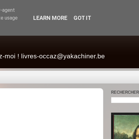
r-agent
LEARN MORE
GOT IT
te usage
z-moi ! livres-occaz@yakachiner.be
RECHERCHER