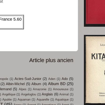
at
 France 5.60
Article plus ancien
Actes-Sud-Junior
(2)
Ado
(5)
ropole
(1)
Aden
(1)
Album BD
(25)
(2)
Albin-Michel
(5)
Album
(4)
llemand
(5)
Alpes
(1)
Amazonie
(1)
Amoureuse
(1)
Anglais
(6)
)
Angélique
(1)
Angeloglou
(1)
Animal
(1)
)
Apulée
(1)
Aquaman
(1)
Aquarelle
(1)
Aquatique
(1)
IT
(45)
Arena
(1)
Argent
(1)
Argentique
(1)
Argot
(1)