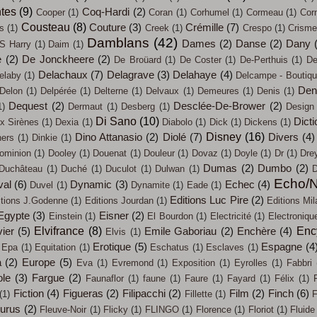
tes
(9)
Coq-Hardi
(2)
Cooper
(1)
Coran
(1)
Corhumel
(1)
Cormeau
(1)
Cor
Cousteau
(8)
Couture
(3)
Crémille
(7)
s
(1)
Creek
(1)
Crespo
(1)
Crisme
Damblans
(42)
Dames
(2)
Danse
(2)
Dany
S Harry
(1)
Daim
(1)
e
(2)
De Jonckheere
(2)
De Broüard
(1)
De Coster
(1)
De-Perthuis
(1)
De
Delachaux
(7)
Delagrave
(3)
Delahaye
(4)
elaby
(1)
Delcampe - Boutiq
Den
Delon
(1)
Delpérée
(1)
Delterne
(1)
Delvaux
(1)
Demeures
(1)
Denis
(1)
Dequest
(2)
Desclée-De-Brower
(2)
1)
Dermaut
(1)
Desberg
(1)
Design
Di Sano
(10)
Dicti
x Sirènes
(1)
Dexia
(1)
Diabolo
(1)
Dick
(1)
Dickens
(1)
Disney
(16)
Dino Attanasio
(2)
Diolé
(7)
Divers
(4)
ners
(1)
Dinkie
(1)
ominion
(1)
Dooley
(1)
Douenat
(1)
Douleur
(1)
Dovaz
(1)
Doyle
(1)
Dr
(1)
Dre
Dumas
(2)
Dumbo
(2)
Duchâteau
(1)
Duché
(1)
Duculot
(1)
Dulwan
(1)
D
Echo/N
val
(6)
Dynamic
(3)
Echec
(4)
Duvel
(1)
Dynamite
(1)
Eade
(1)
Editions Luc Pire
(2)
itions J.Godenne
(1)
Editions Jourdan
(1)
Editions Mil
Egypte
(3)
Eisner
(2)
Einstein
(1)
El Bourdon
(1)
Electricité
(1)
Electroniqu
Elvifrance
(8)
Enc
ier
(5)
Emile Gaboriau
(2)
Enchère
(4)
Elvis
(1)
Erotique
(5)
Espagne
(4
Epa
(1)
Equitation
(1)
Eschatus
(1)
Esclaves
(1)
a
(2)
Europe
(5)
Eva
(1)
Evremond
(1)
Exposition
(1)
Eyrolles
(1)
Fabbri
ole
(3)
Fargue
(2)
Faunaflor
(1)
faune
(1)
Faure
(1)
Fayard
(1)
Félix
(1)
Fiction
(4)
Figueras
(2)
Filipacchi
(2)
Film
(2)
Finch
(6)
(1)
Fillette
(1)
F
eurus
(2)
Fleuve-Noir
(1)
Flicky
(1)
FLINGO
(1)
Florence
(1)
Floriot
(1)
Fluide