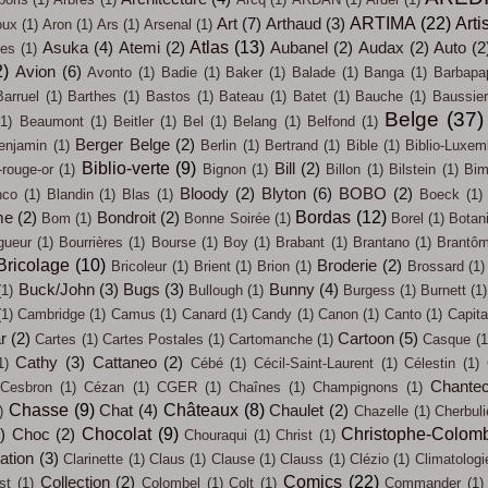
ARTIMA
(22)
Arti
Art
(7)
Arthaud
(3)
oux
(1)
Aron
(1)
Ars
(1)
Arsenal
(1)
Atlas
(13)
Asuka
(4)
Atemi
(2)
Aubanel
(2)
Audax
(2)
Auto
(2
ces
(1)
2)
Avion
(6)
Avonto
(1)
Badie
(1)
Baker
(1)
Balade
(1)
Banga
(1)
Barbapa
Barruel
(1)
Barthes
(1)
Bastos
(1)
Bateau
(1)
Batet
(1)
Bauche
(1)
Baussier
Belge
(37)
(1)
Beaumont
(1)
Beitler
(1)
Bel
(1)
Belang
(1)
Belfond
(1)
Berger Belge
(2)
enjamin
(1)
Berlin
(1)
Bertrand
(1)
Bible
(1)
Biblio-Luxem
Biblio-verte
(9)
Bill
(2)
-rouge-or
(1)
Bignon
(1)
Billon
(1)
Bilstein
(1)
Bi
Bloody
(2)
Blyton
(6)
BOBO
(2)
nco
(1)
Blandin
(1)
Blas
(1)
Boeck
(1)
Bordas
(12)
me
(2)
Bondroit
(2)
Bom
(1)
Bonne Soirée
(1)
Borel
(1)
Botan
gueur
(1)
Bourrières
(1)
Bourse
(1)
Boy
(1)
Brabant
(1)
Brantano
(1)
Brantô
Bricolage
(10)
Broderie
(2)
Bricoleur
(1)
Brient
(1)
Brion
(1)
Brossard
(1)
Buck/John
(3)
Bugs
(3)
Bunny
(4)
(1)
Bullough
(1)
Burgess
(1)
Burnett
(1)
(1)
Cambridge
(1)
Camus
(1)
Canard
(1)
Candy
(1)
Canon
(1)
Canto
(1)
Capit
ar
(2)
Cartoon
(5)
Cartes
(1)
Cartes Postales
(1)
Cartomanche
(1)
Casque
(1
Cathy
(3)
Cattaneo
(2)
1)
Cébé
(1)
Cécil-Saint-Laurent
(1)
Célestin
(1)
Chantec
Cesbron
(1)
Cézan
(1)
CGER
(1)
Chaînes
(1)
Champignons
(1)
Chasse
(9)
Châteaux
(8)
Chat
(4)
Chaulet
(2)
)
Chazelle
(1)
Cherbul
Chocolat
(9)
Christophe-Colom
)
Choc
(2)
Chouraqui
(1)
Christ
(1)
sation
(3)
Clarinette
(1)
Claus
(1)
Clause
(1)
Clauss
(1)
Clézio
(1)
Climatologi
Comics
(22)
Collection
(2)
st
(1)
Colombel
(1)
Colt
(1)
Commander
(1)