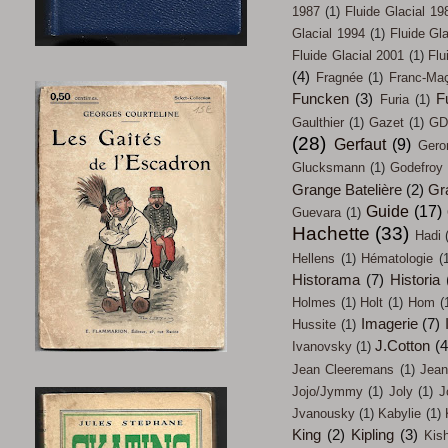
1987
(1)
Fluide Glacial 19
Glacial 1994
(1)
Fluide Gl
Fluide Glacial 2001
(1)
Flu
(4)
Fragnée
(1)
Franc-Ma
Funcken
(3)
F
Furia
(1)
Gaulthier
(1)
Gazet
(1)
GD
(28)
Gerfaut
(9)
Gero
Glucksmann
(1)
Godefroy
Grange Batelière
(2)
Gr
Guide
(17)
Guevara
(1)
Hachette
(33)
Hadi
Hellens
(1)
Hématologie
(
Historama
(7)
Historia
Holmes
(1)
Holt
(1)
Hom
(
Imagerie
(7)
Hussite
(1)
J.Cotton
(4
Ivanovsky
(1)
Jean Cleeremans
(1)
Jean
Jojo/Jymmy
(1)
Joly
(1)
J
Jvanousky
(1)
Kabylie
(1)
King
(2)
Kipling
(3)
Kish