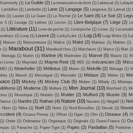
La Guilde
(2)
Kummerly
(1)
La-renaissance-du-livre
(1)
Labescat
(1)
Lafayet
)
Lane
(2)
Langage
(5)
Lambillon
(1)
Lambotte
(1)
Langenus
(1)
Lanval
(1)
Le Saint
(6)
Le Soir
(2)
Legr
tès
(1)
Laurier
(1)
Le Guen
(1)
Le Rocher
(1)
Libre-Belgique
(7)
Liège
(2)
es 5
(1)
Lesage
(1)
Lettres
(1)
Levron
(1)
Li
Littérature
(11)
(1)
Livre-de-poche
(1)
Livre/poche
(1)
Livres
(1)
Locomobi
Lug
(14)
Louvre
(2)
L
ondreys
(1)
Loup
(1)
Lucky/Luke
(1)
Luigi Motta
(1)
)
Malot
(2)
Maison
(1)
Maisonneuve
(1)
Malice
(1)
Malraux
(1)
Malrieu
(1)
Marabout
(31)
e
(1)
Marabout'chou
(1)
Marcheurs
(1)
Marco
(1)
Mari
(1
Martine
(4)
Marvel
(5)
Martaga
(1)
Martin
(1)
Martinière
(1)
Masini
(1)
M
Mayne-Reid
(3)
mécanicien
(3)
Méca
i-Livres
(1)
Maynard
(1)
MDI
(1)
Meierhofer
(2)
Mélilotus
(2)
Melville
(2)
MEI
(1)
Melon
(1)
Ménage
(1)
M
Métaux
(2)
Mét
Méry
(1)
Mesnil
(1)
Mességué
(1)
Messidor
(1)
Météo
(1)
évaco
(10)
Mickey
(4)
Mickey Club
(5)
Midam
(1)
Milady
(1)
Milarepa
Mon Journal
(10)
délisme
(2)
Moderne
(3)
Molteni
(1)
Monfreid
(1)
Mo
Mulder
(2)
Mulford
(3)
Musée
(3)
M
otou
(1)
Moustique
(1)
Mulatin
(1)
Nature
(10)
Nardini
(2)
Nathan
(4)
Nel
Namur
(1)
Navarro
(1)
Négatif
(1)
Noël
(2)
Noved
)
Nisin
(1)
Nitka
(1)
Noire
(1)
Nord-Bruxelles
(1)
Novati
(1)
ccident
(4)
Oiseaux
(4)
Octave Pirmez
(1)
Offset
(1)
Ogan
(1)
Ohn
(1)
O
Out
(1)
Order
(1)
Ordinateur
(1)
Organique
(1)
Originals
(1)
Ouest-France
(1)
Papes
(2)
Pardaillan
(5)
mpas
(1)
Panache
(1)
Paper-Tigre
(1)
Parlotine