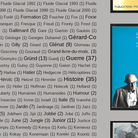
Fluide Glacial 1992
(1)
Fluide Glacial 1993
(1)
Fluide
1998
(1)
Fluide Glacial 1999
(1)
Fluide Glacial 2000
(1)
Formation
(2)
Foxie
1)
Forêt
(1)
Foucher
(1)
Fox
(1)
ranquin
(1)
Fresque
(1)
Freud
(1)
Fronty
(1)
Frost
(1)
Gallimard
(5)
s
(1)
Gare
(1)
Gaston
(1)
Gaulois
(1)
Gérard-Co
(1)
Géologie
(1)
Georges Duhamel
(1)
Glénat
(9)
Gilly
(2)
in
(1)
Girard
(1)
Glomeau
(1)
Grand-livre-du-mois.
(3)
Goscinny
(1)
Gouraud
(1)
Guerre
(37)
Gründ
(13)
Gromyko
(1)
Guedj
(1)
ustsy
(1)
Gutsy
(1)
Guyenne
(1)
Gwion
(1)
Hachel
(1)
2)
Hatier
(2)
Harlow
(1)
Hedgecoe
(1)
Hélicoptères
(1)
Histoire
(35)
Héroïc
(3)
Hetzel
(1)
Himmler
(1)
on
(1)
Hofer
(1)
Hoffman
(1)
Holecek
(1)
Holland
(1)
Humour
(2)
uberty
(1)
Humaines
(1)
Humanoides
(1)
Italie
(5)
Insectes
(1)
Irvine
(1)
Israël
(1)
Ivanohé
(1)
Jardin
(7)
nvier
(1)
Jardinage
(1)
Jardiner
(1)
Jazz
(1)
(5)
Jobbé
(2)
Jidéhem
(1)
Jijé
(1)
Jobé
(1)
Joffo
(1)
Junior
(11)
June
(2)
Jungle
(3)
le
(1)
Justice
(1)
mpis
(1)
Kennedy
(1)
Kenya
(1)
Kerlu
(1)
Kernevez
(1)
k
(1)
Kokay
(1)
Konemaan
(1)
Kontiki
(1)
Koontz
(1)