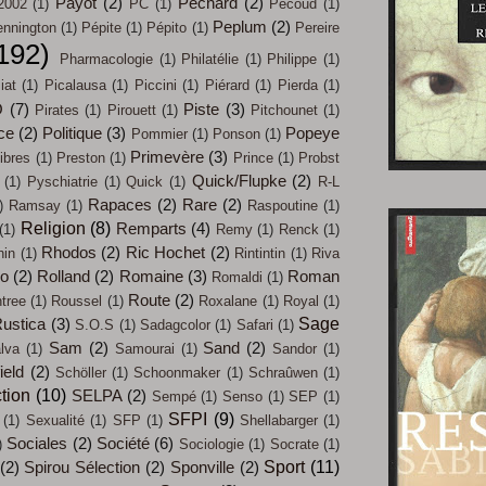
Payot
(2)
Pecnard
(2)
2002
(1)
PC
(1)
Pécoud
(1)
Peplum
(2)
nnington
(1)
Pépite
(1)
Pépito
(1)
Pereire
192)
Pharmacologie
(1)
Philatélie
(1)
Philippe
(1)
iat
(1)
Picalausa
(1)
Piccini
(1)
Piérard
(1)
Pierda
(1)
O
(7)
Piste
(3)
Pirates
(1)
Pirouett
(1)
Pitchounet
(1)
ce
(2)
Politique
(3)
Popeye
Pommier
(1)
Ponson
(1)
Primevère
(3)
ibres
(1)
Preston
(1)
Prince
(1)
Probst
Quick/Flupke
(2)
(1)
Pyschiatrie
(1)
Quick
(1)
R-L
Rapaces
(2)
Rare
(2)
)
Ramsay
(1)
Raspoutine
(1)
Religion
(8)
Remparts
(4)
(1)
Remy
(1)
Renck
(1)
Rhodos
(2)
Ric Hochet
(2)
hin
(1)
Rintintin
(1)
Riva
co
(2)
Rolland
(2)
Romaine
(3)
Roman
Romaldi
(1)
Route
(2)
tree
(1)
Roussel
(1)
Roxalane
(1)
Royal
(1)
Sage
ustica
(3)
S.O.S
(1)
Sadagcolor
(1)
Safari
(1)
Sam
(2)
Sand
(2)
lva
(1)
Samourai
(1)
Sandor
(1)
ield
(2)
Schöller
(1)
Schoonmaker
(1)
Schraûwen
(1)
tion
(10)
SELPA
(2)
Sempé
(1)
Senso
(1)
SEP
(1)
SFPI
(9)
(1)
Sexualité
(1)
SFP
(1)
Shellabarger
(1)
Sociales
(2)
Société
(6)
)
Sociologie
(1)
Socrate
(1)
Sport
(11)
(2)
Spirou Sélection
(2)
Sponville
(2)