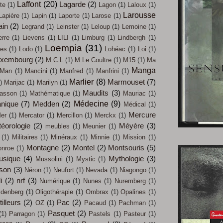
Laffont
(20)
Lagarde
(2)
te
(1)
Lagon
(1)
Laloux
(1)
Larousse
Lapière
(1)
Lapin
(1)
Laporte
(1)
Larose
(1)
ain
(2)
Legrand
(1)
Leinster
(1)
Leloup
(1)
Lemoine
(1)
erre
(1)
Lievens
(1)
LILI
(1)
Limburg
(1)
Lindbergh
(1)
Loempia
(31)
les
(1)
Lodo
(1)
Lohéac
(1)
Loi
(1)
uxembourg
(2)
M.C.L
(1)
M.Le Coultre
(1)
M15
(1)
Ma
Manga
Man
(1)
Mancini
(1)
Manfred
(1)
Manfrini
(1)
Marlier
(8)
Marmouset
(7)
)
Marijac
(1)
Marilyn
(1)
Maudits
(3)
asson
(1)
Mathématique
(1)
Mauriac
(1)
Médecine
(9)
nique
(7)
Medden
(2)
Médical
(1)
Mercure
er
(1)
Mercator
(1)
Mercillon
(1)
Merckx
(1)
éorologie
(2)
Méyère
(3)
meubles
(1)
Meunier
(1)
(1)
Militaires
(1)
Minéraux
(1)
Minnie
(1)
Mission
(1)
Montagne
(2)
Montel
(2)
Montsouris
(5)
nroe
(1)
usique
(4)
Mythologie
(3)
Mussolini
(1)
Mystic
(1)
son
(3)
Néron
(1)
Neufort
(1)
Nevada
(1)
Niagongo
(1)
i
(2)
nrf
(3)
Numérique
(1)
Nunes
(1)
Nuremberg
(1)
ldenberg
(1)
Oligothérapie
(1)
Ombrax
(1)
Opalines
(1)
illeurs
(2)
Pac
(2)
OZ
(1)
Pacaud
(1)
Pachman
(1)
Pasquet
(2)
(1)
Parragon
(1)
Pastels
(1)
Pasteur
(1)