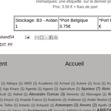
Remarques: une étiquette sur le dernier pl
Prix: 3.50 € + frais de port
Stockage: B3 - Ardan
*Port Belgique
*Port
1
3.75€
€
roland54
DIT
,
PF
ent
Accueil
(1)
Abbaye
(1)
ABDI
(1)
Académie
(1)
Achard
(1)
Ackere
(1)
Acoz
(1)
Ac
4)
Ajusteur
(7)
Akim
Aga Khans
(1)
Agenda
(1)
Agenor
(1)
Agriculture
(1)
Alexandre Dumas
(3)
A
lcott
(1)
Aldred
(1)
Aliments
(1)
Allemagne
(1)
(1)
Amyris
(1)
Anatole France
(1)
Anatomie
(1)
Andersen
(1)
André Neufort
(1
Antwerpen
(2)
Anvers
(2)
e Tellier
(1)
Antarès
(1)
Antiquité
(1)
Apollo
(1
ARED
Architecture
(4)
boris
(1)
Arbres
(1)
Arcq
(1)
ARDAN
(1)
Ardel
(1)