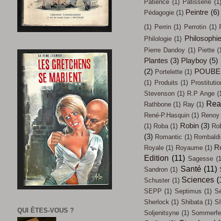
Patience
(1)
Patisserie
(1
Peintre
(6)
Pédagogie
(1)
(1)
Perrin
(1)
Perrotin
(1)
Philosophi
Philologie
(1)
Pierre Dandoy
(1)
Piette
(
Plantes
(3)
Playboy
(5)
(2)
POUBE
Portelette
(1)
(1)
Produits
(1)
Prostitutio
Stevenson
(1)
R.P Ange
(
Rea
Rathbone
(1)
Ray
(1)
René-P.Hasquin
(1)
Renoy
Robin
(3)
(1)
Roba
(1)
Ro
(3)
Romantic
(1)
Rombaldi
R
Royale
(1)
Royaume
(1)
Edition
(11)
Sagesse
(1
Santé
(11)
Sandron
(1)
Sciences
(
Schuster
(1)
SEPP
(1)
Septimus
(1)
Sé
Sherlock
(1)
Shibata
(1)
SI
QUI ÊTES-VOUS ?
Soljenitsyne
(1)
Sommerfel