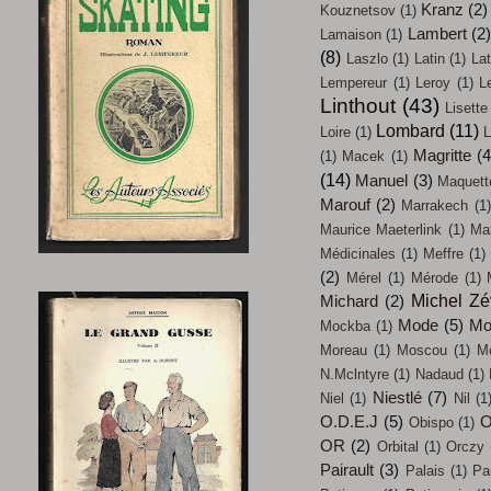
Kranz
(2)
Kouznetsov
(1)
Lambert
(2
Lamaison
(1)
(8)
Laszlo
(1)
Latin
(1)
Lat
Lempereur
(1)
Leroy
(1)
L
Linthout
(43)
Lisette
Lombard
(11)
Loire
(1)
L
Magritte
(4
(1)
Macek
(1)
(14)
Manuel
(3)
Maquett
Marouf
(2)
Marrakech
(1)
Maurice Maeterlink
(1)
Max
Médicinales
(1)
Meffre
(1)
(2)
Mérel
(1)
Mérode
(1)
Michel Z
Michard
(2)
Mode
(5)
Mo
Mockba
(1)
Moreau
(1)
Moscou
(1)
M
N.Mclntyre
(1)
Nadaud
(1)
Niestlé
(7)
Niel
(1)
Nil
(1
O.D.E.J
(5)
O
Obispo
(1)
OR
(2)
Orbital
(1)
Orczy
Pairault
(3)
Palais
(1)
Pa