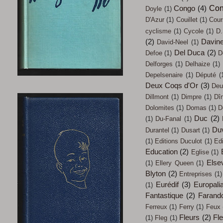
Con
Congo
(4)
Doyle
(1)
D'Azur
(1)
Couillet
(1)
Cour
cyclisme
(1)
Cycole
(1)
D.
(2)
Davin
David-Neel
(1)
Del Duca
(2)
Defoe
(1)
D
Delforges
(1)
Delhaize
(1)
Depelsenaire
(1)
Député
(
Deux Coqs d'Or
(3)
Deu
Dillmont
(1)
Dimpre
(1)
Dî
Dolomites
(1)
Domas
(1)
D
Duc
(2)
(1)
Du-Fanal
(1)
Du
Durantel
(1)
Dusart
(1)
(1)
Editions Duculot
(1)
Ed
Education
(2)
Eglise
(1)
Elsev
(1)
Ellery Queen
(1)
Blyton
(2)
Entreprises
(1)
Eurédif
(3)
Europali
(1)
Fantastique
(2)
Farand
Ferreux
(1)
Ferry
(1)
Feux
Fleurs
(2)
Fl
(1)
Fleg
(1)