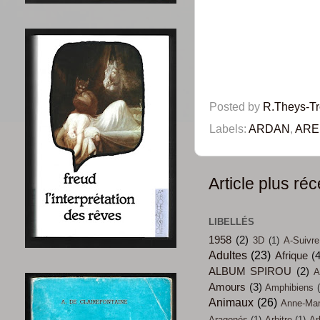
Posted by
R.Theys-T
Labels:
ARDAN
,
ARE
Article plus réc
LIBELLÉS
1958
(2)
3D
(1)
A-Suivre
Adultes
(23)
Afrique
(
ALBUM SPIROU
(2)
A
Amours
(3)
Amphibiens
Animaux
(26)
Anne-Mari
Aragonés
(1)
Arbitre
(1)
Ar