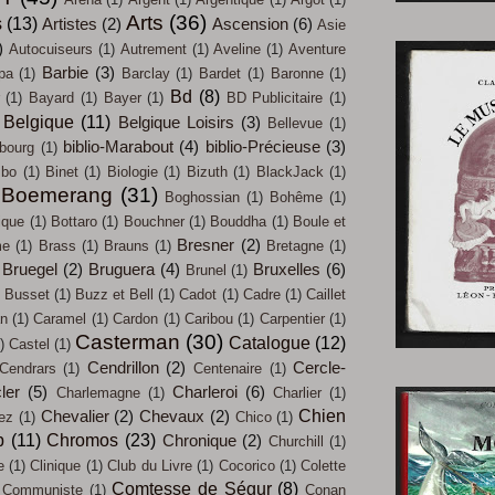
Arts
(36)
s
(13)
Artistes
(2)
Ascension
(6)
Asie
)
Autocuiseurs
(1)
Autrement
(1)
Aveline
(1)
Aventure
Barbie
(3)
pa
(1)
Barclay
(1)
Bardet
(1)
Baronne
(1)
Bd
(8)
(1)
Bayard
(1)
Bayer
(1)
BD Publicitaire
(1)
Belgique
(11)
Belgique Loisirs
(3)
Bellevue
(1)
biblio-Marabout
(4)
biblio-Précieuse
(3)
bourg
(1)
mbo
(1)
Binet
(1)
Biologie
(1)
Bizuth
(1)
BlackJack
(1)
Boemerang
(31)
Boghossian
(1)
Bohême
(1)
ique
(1)
Bottaro
(1)
Bouchner
(1)
Bouddha
(1)
Boule et
Bresner
(2)
me
(1)
Brass
(1)
Brauns
(1)
Bretagne
(1)
Bruegel
(2)
Bruguera
(4)
Bruxelles
(6)
Brunel
(1)
Busset
(1)
Buzz et Bell
(1)
Cadot
(1)
Cadre
(1)
Caillet
an
(1)
Caramel
(1)
Cardon
(1)
Caribou
(1)
Carpentier
(1)
Casterman
(30)
Catalogue
(12)
)
Castel
(1)
Cendrillon
(2)
Cercle-
Cendrars
(1)
Centenaire
(1)
ler
(5)
Charleroi
(6)
Charlemagne
(1)
Charlier
(1)
Chien
Chevalier
(2)
Chevaux
(2)
iez
(1)
Chico
(1)
b
(11)
Chromos
(23)
Chronique
(2)
Churchill
(1)
e
(1)
Clinique
(1)
Club du Livre
(1)
Cocorico
(1)
Colette
Comtesse de Ségur
(8)
Communiste
(1)
Conan