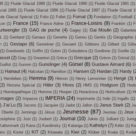
88
(1)
Fluide Glacial 1989
(1)
Fluide Glacial 1990
(1)
Fluide Glacial 1991
(1)
acial 1995
(1)
Fluide Glacial 1996
(1)
Fluide Glacial 1997
(1)
Fluide Glacial 
Fomat
(3)
ide Glacial Spécial
(1)
Folio
(1)
Follet
(1)
Fondation
(1)
Football
(
France
(15)
France-Loisirs
(9)
çon
(1)
France Adine
(1)
Franklin
(1)
F
urtwengler
(3)
GAG de poche
(4)
Gai Moulin
(2)
Gagey
(1)
Galante
L
(1)
Geirland
(1)
Genaux
(1)
Genette
(1)
Genou
(1)
Gentis
(1)
Géographie
Gestapo
(6)
n
(1)
Gestetner
(1)
Gevaert
(1)
Gibbons
(1)
Gilbert
(1)
Gilla
(1)
Goedseels
(1)
Goffin
(1)
Golon
(1)
Goloubéva
(1)
Gordinne
(1)
Gorille
(1)
asset
(2)
Grecque
(2)
Gray
(1)
Greantori
(1)
Grèce
(1)
Grévin
(1)
Grimal
(1)
Gürsel
(8)
Gunslinger
(4)
Gustave Aimard
(6)
Guillot
(1)
Gunnm
(1)
G
Hainaut
(4)
Hansen
(2)
Hardan
(2)
Hardy
(
(1)
Halcotan
(1)
Hamilton
(1)
Hemma
(9)
Hergé
(3)
1)
Hemleben
(1)
Hémon
(1)
Henry Lemonnier
(1)
(2)
Hitler
(3)
Hives
(2)
Hodgson
(2)
Historia Spécial
(1)
HMS
(1)
Hods
1)
Homéopathique
(1)
Homme
(1)
Hooper
(1)
Horackova
(1)
Horticulture
(1)
H
IMPERIA
(24)
Images
(2)
Impasse
(1)
Imprimerie
(1)
Inde
(1)
Ingalls
(1)
)
J'ai Lu
(5)
Janus Stark
(2)
Jacono
(1)
Jacquier
(1)
Jadot
(1)
Jallon
(1)
Ja
Jeunesse
(87)
Jeux
 Oberlé
(1)
Jennings
(1)
Jésus
(1)
Jeuniau
(1)
Journal
(10)
oséphine
(1)
Jost
(1)
Joubert
(1)
Jukes
(1)
Julliard
(1)
Jumg
Kathelyn
(7)
Kaltenmark
(1)
Kana
(1)
Kandinsky
(1)
Katanga
(1)
Kébir
(1)
Ke
KIT
(2)
Kiwi
(2)
iro
(1)
Kister
(1)
Kitawala
(1)
Klüber
(1)
Koala
(1)
Koda