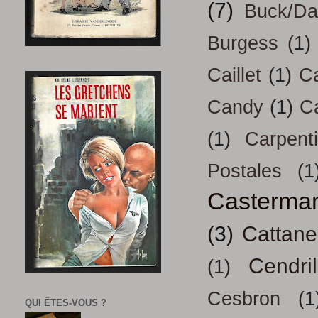
(7)
Buck/D
Burgess
(1)
Caillet
(1)
Ca
Candy
(1)
C
(1)
Carpenti
Postales
(1
Casterma
(3)
Cattan
Cendril
(1)
Cesbron
(1
QUI ÊTES-VOUS ?