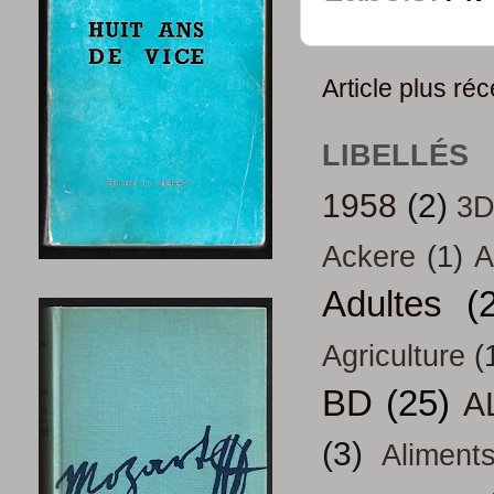
Article plus réc
LIBELLÉS
1958
(2)
3
Ackere
(1)
A
Adultes
(
Agriculture
(
BD
(25)
A
(3)
Aliment