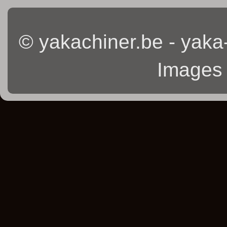
© yakachiner.be - yaka
Images