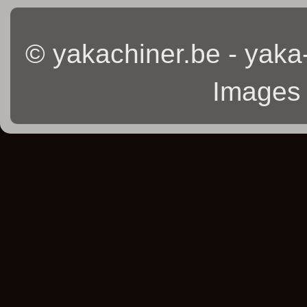
© yakachiner.be - yaka
Images