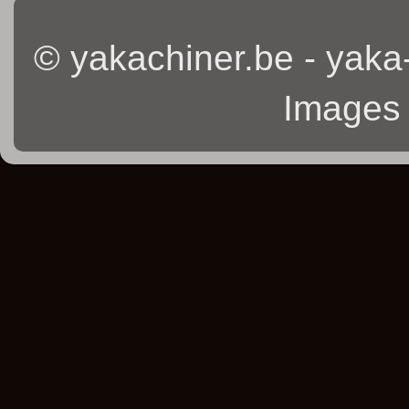
© yakachiner.be - yaka
Images