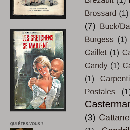
Brezault
(1)
Brossard
(1)
(7)
Buck/D
Burgess
(1)
Caillet
(1)
Ca
Candy
(1)
C
(1)
Carpenti
Postales
(1
Casterma
(3)
Cattan
QUI ÊTES-VOUS ?