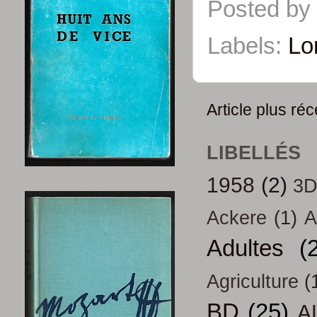
Posted by
Labels:
Lo
Article plus réc
LIBELLÉS
1958
(2)
3
Ackere
(1)
A
Adultes
(
Agriculture
(
BD
(25)
A