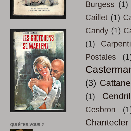
Burgess
(1)
Caillet
(1)
Ca
Candy
(1)
C
(1)
Carpenti
Postales
(1
Casterma
(3)
Cattan
Cendril
(1)
Cesbron
(1
Chantecler
QUI ÊTES-VOUS ?