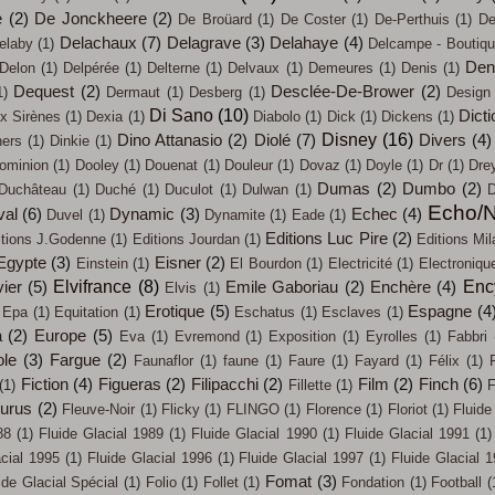
e
(2)
De Jonckheere
(2)
De Broüard
(1)
De Coster
(1)
De-Perthuis
(1)
De
Delachaux
(7)
Delagrave
(3)
Delahaye
(4)
elaby
(1)
Delcampe - Boutiq
Den
Delon
(1)
Delpérée
(1)
Delterne
(1)
Delvaux
(1)
Demeures
(1)
Denis
(1)
Dequest
(2)
Desclée-De-Brower
(2)
1)
Dermaut
(1)
Desberg
(1)
Design
Di Sano
(10)
Dicti
x Sirènes
(1)
Dexia
(1)
Diabolo
(1)
Dick
(1)
Dickens
(1)
Disney
(16)
Dino Attanasio
(2)
Diolé
(7)
Divers
(4)
ners
(1)
Dinkie
(1)
ominion
(1)
Dooley
(1)
Douenat
(1)
Douleur
(1)
Dovaz
(1)
Doyle
(1)
Dr
(1)
Dre
Dumas
(2)
Dumbo
(2)
Duchâteau
(1)
Duché
(1)
Duculot
(1)
Dulwan
(1)
D
Echo/N
val
(6)
Dynamic
(3)
Echec
(4)
Duvel
(1)
Dynamite
(1)
Eade
(1)
Editions Luc Pire
(2)
itions J.Godenne
(1)
Editions Jourdan
(1)
Editions Mil
Egypte
(3)
Eisner
(2)
Einstein
(1)
El Bourdon
(1)
Electricité
(1)
Electroniqu
Elvifrance
(8)
Enc
ier
(5)
Emile Gaboriau
(2)
Enchère
(4)
Elvis
(1)
Erotique
(5)
Espagne
(4
Epa
(1)
Equitation
(1)
Eschatus
(1)
Esclaves
(1)
a
(2)
Europe
(5)
Eva
(1)
Evremond
(1)
Exposition
(1)
Eyrolles
(1)
Fabbri
ole
(3)
Fargue
(2)
Faunaflor
(1)
faune
(1)
Faure
(1)
Fayard
(1)
Félix
(1)
Fiction
(4)
Figueras
(2)
Filipacchi
(2)
Film
(2)
Finch
(6)
(1)
Fillette
(1)
F
eurus
(2)
Fleuve-Noir
(1)
Flicky
(1)
FLINGO
(1)
Florence
(1)
Floriot
(1)
Fluide
88
(1)
Fluide Glacial 1989
(1)
Fluide Glacial 1990
(1)
Fluide Glacial 1991
(1)
acial 1995
(1)
Fluide Glacial 1996
(1)
Fluide Glacial 1997
(1)
Fluide Glacial 
Fomat
(3)
ide Glacial Spécial
(1)
Folio
(1)
Follet
(1)
Fondation
(1)
Football
(