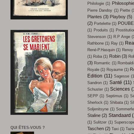
Philosophi
Philologie
(1)
Pierre Dandoy
(1)
Piette
(
Plantes
(3)
Playboy
(5)
(2)
POUBE
Portelette
(1)
(1)
Produits
(1)
Prostitutio
Stevenson
(1)
R.P Ange
(
Rea
Rathbone
(1)
Ray
(1)
René-P.Hasquin
(1)
Renoy
Robin
(3)
(1)
Roba
(1)
Ro
(3)
Romantic
(1)
Rombaldi
R
Royale
(1)
Royaume
(1)
Edition
(11)
Sagesse
(1
Santé
(11)
Sandron
(1)
Sciences
(
Schuster
(1)
SEPP
(1)
Septimus
(1)
Sé
Sherlock
(1)
Shibata
(1)
SI
Soljenitsyne
(1)
Sommerfel
Standaard
(
Staline
(2)
(1)
Sulitzer
(1)
Superscop
QUI ÊTES-VOUS ?
Taschen
(2)
Taxi
(1)
Tazi