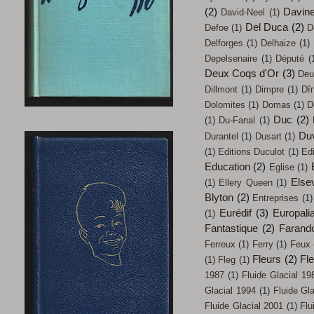
(2)
Davin
David-Neel
(1)
Del Duca
(2)
Defoe
(1)
D
Delforges
(1)
Delhaize
(1)
Depelsenaire
(1)
Député
(
Deux Coqs d'Or
(3)
Deu
Dillmont
(1)
Dimpre
(1)
Dî
Dolomites
(1)
Domas
(1)
D
Duc
(2)
(1)
Du-Fanal
(1)
Du
Durantel
(1)
Dusart
(1)
(1)
Editions Duculot
(1)
Ed
Education
(2)
Eglise
(1)
Elsev
(1)
Ellery Queen
(1)
Blyton
(2)
Entreprises
(1)
Eurédif
(3)
Europali
(1)
Fantastique
(2)
Farand
Ferreux
(1)
Ferry
(1)
Feux
Fleurs
(2)
Fl
(1)
Fleg
(1)
1987
(1)
Fluide Glacial 19
Glacial 1994
(1)
Fluide Gl
Fluide Glacial 2001
(1)
Flu