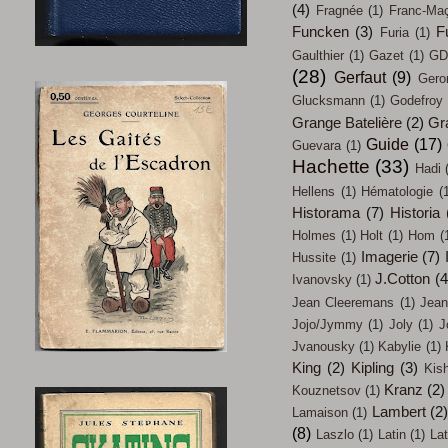
(4)
Fragnée
(1)
Franc-Ma
Funcken
(3)
F
Furia
(1)
Gaulthier
(1)
Gazet
(1)
GD
(28)
Gerfaut
(9)
Gero
Glucksmann
(1)
Godefroy
Grange Batelière
(2)
Gr
Guide
(17)
Guevara
(1)
Hachette
(33)
Hadi
Hellens
(1)
Hématologie
(
Historama
(7)
Historia
Holmes
(1)
Holt
(1)
Hom
(
Imagerie
(7)
Hussite
(1)
J.Cotton
(4
Ivanovsky
(1)
Jean Cleeremans
(1)
Jean
Jojo/Jymmy
(1)
Joly
(1)
J
Jvanousky
(1)
Kabylie
(1)
King
(2)
Kipling
(3)
Kish
Kranz
(2)
Kouznetsov
(1)
Lambert
(2
Lamaison
(1)
(8)
Laszlo
(1)
Latin
(1)
Lat