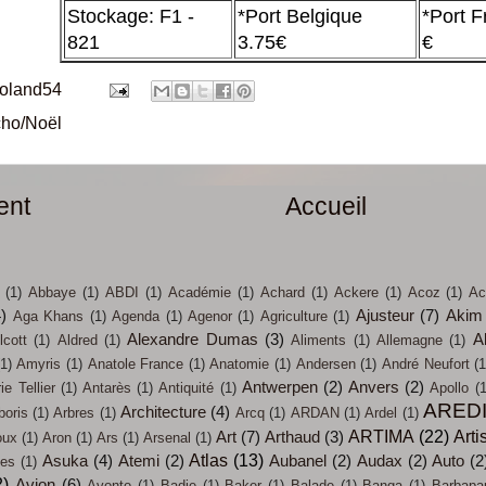
Stockage: F1 -
*Port Belgique
*Port F
821
3.75€
€
roland54
ho/Noël
ent
Accueil
(1)
Abbaye
(1)
ABDI
(1)
Académie
(1)
Achard
(1)
Ackere
(1)
Acoz
(1)
Ac
4)
Ajusteur
(7)
Akim
Aga Khans
(1)
Agenda
(1)
Agenor
(1)
Agriculture
(1)
Alexandre Dumas
(3)
A
lcott
(1)
Aldred
(1)
Aliments
(1)
Allemagne
(1)
(1)
Amyris
(1)
Anatole France
(1)
Anatomie
(1)
Andersen
(1)
André Neufort
(1
Antwerpen
(2)
Anvers
(2)
e Tellier
(1)
Antarès
(1)
Antiquité
(1)
Apollo
(1
ARED
Architecture
(4)
boris
(1)
Arbres
(1)
Arcq
(1)
ARDAN
(1)
Ardel
(1)
ARTIMA
(22)
Arti
Art
(7)
Arthaud
(3)
oux
(1)
Aron
(1)
Ars
(1)
Arsenal
(1)
Atlas
(13)
Asuka
(4)
Atemi
(2)
Aubanel
(2)
Audax
(2)
Auto
(2
ces
(1)
2)
Avion
(6)
Avonto
(1)
Badie
(1)
Baker
(1)
Balade
(1)
Banga
(1)
Barbapa