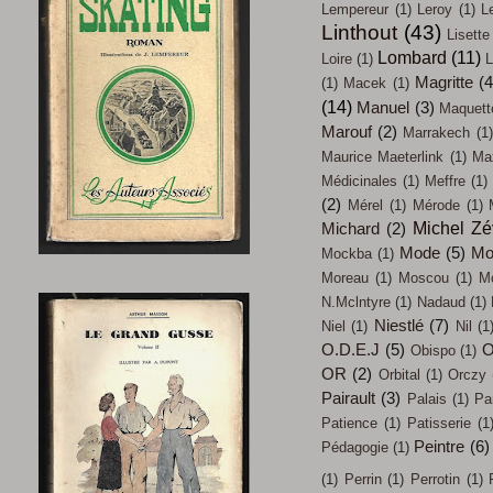
Lempereur
(1)
Leroy
(1)
L
Linthout
(43)
Lisette
Lombard
(11)
Loire
(1)
L
Magritte
(4
(1)
Macek
(1)
(14)
Manuel
(3)
Maquett
Marouf
(2)
Marrakech
(1)
Maurice Maeterlink
(1)
Max
Médicinales
(1)
Meffre
(1)
(2)
Mérel
(1)
Mérode
(1)
Michel Z
Michard
(2)
Mode
(5)
Mo
Mockba
(1)
Moreau
(1)
Moscou
(1)
M
N.Mclntyre
(1)
Nadaud
(1)
Niestlé
(7)
Niel
(1)
Nil
(1
O.D.E.J
(5)
O
Obispo
(1)
OR
(2)
Orbital
(1)
Orczy
Pairault
(3)
Palais
(1)
Pa
Patience
(1)
Patisserie
(1
Peintre
(6)
Pédagogie
(1)
(1)
Perrin
(1)
Perrotin
(1)