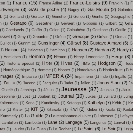
France
(15)
France-Loisirs
(9)
çon
(1)
France Adine
(1)
Franklin
(1)
F
urtwengler
(3)
GAG de poche
(4)
Gai Moulin
(2)
Gagey
(1)
Galante
L
(1)
Geirland
(1)
Genaux
(1)
Genette
(1)
Genou
(1)
Gentis
(1)
Géographie
Gestapo
(6)
n
(1)
Gestetner
(1)
Gevaert
(1)
Gibbons
(1)
Gilbert
(1)
Gilla
(1)
Goedseels
(1)
Goffin
(1)
Golon
(1)
Goloubéva
(1)
Gordinne
(1)
Gorille
(1)
asset
(2)
Grecque
(2)
Gray
(1)
Greantori
(1)
Grèce
(1)
Grévin
(1)
Grimal
(1)
Gürsel
(8)
Gunslinger
(4)
Gustave Aimard
(6)
Guillot
(1)
Gunnm
(1)
G
Hainaut
(4)
Hansen
(2)
Hardan
(2)
Hardy
(
(1)
Halcotan
(1)
Hamilton
(1)
Hemma
(9)
Hergé
(3)
1)
Hemleben
(1)
Hémon
(1)
Henry Lemonnier
(1)
(2)
Hitler
(3)
Hives
(2)
Hodgson
(2)
Historia Spécial
(1)
HMS
(1)
Hods
1)
Homéopathique
(1)
Homme
(1)
Hooper
(1)
Horackova
(1)
Horticulture
(1)
H
IMPERIA
(24)
Images
(2)
Impasse
(1)
Imprimerie
(1)
Inde
(1)
Ingalls
(1)
)
J'ai Lu
(5)
Janus Stark
(2)
Jacono
(1)
Jacquier
(1)
Jadot
(1)
Jallon
(1)
Ja
Jeunesse
(87)
Jeux
 Oberlé
(1)
Jennings
(1)
Jésus
(1)
Jeuniau
(1)
Journal
(10)
oséphine
(1)
Jost
(1)
Joubert
(1)
Jukes
(1)
Julliard
(1)
Jumg
Kathelyn
(7)
Kaltenmark
(1)
Kana
(1)
Kandinsky
(1)
Katanga
(1)
Kébir
(1)
Ke
KIT
(2)
Kiwi
(2)
iro
(1)
Kister
(1)
Kitawala
(1)
Klüber
(1)
Koala
(1)
Koda
La Guilde
(2)
Kummerly
(1)
La-renaissance-du-livre
(1)
Labescat
(1)
Lafayet
)
Lane
(2)
Langage
(5)
Lambillon
(1)
Lambotte
(1)
Langenus
(1)
Lanval
(1)
Le Saint
(6)
Le Soir
(2)
Legr
tès
(1)
Laurier
(1)
Le Guen
(1)
Le Rocher
(1)