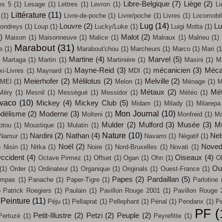
Libre-Belgique
(7)
Liège
(2)
es 5
(1)
Lesage
(1)
Lettres
(1)
Levron
(1)
Li
Littérature
(11)
(1)
Livre-de-poche
(1)
Livre/poche
(1)
Livres
(1)
Locomobi
Lug
(14)
Louvre
(2)
L
ondreys
(1)
Loup
(1)
Lucky/Luke
(1)
Luigi Motta
(1)
)
Malot
(2)
Maison
(1)
Maisonneuve
(1)
Malice
(1)
Malraux
(1)
Malrieu
(1)
Marabout
(31)
e
(1)
Marabout'chou
(1)
Marcheurs
(1)
Marco
(1)
Mari
(1
Martine
(4)
Marvel
(5)
Martaga
(1)
Martin
(1)
Martinière
(1)
Masini
(1)
M
Mayne-Reid
(3)
mécanicien
(3)
Méca
i-Livres
(1)
Maynard
(1)
MDI
(1)
Meierhofer
(2)
Mélilotus
(2)
Melville
(2)
MEI
(1)
Melon
(1)
Ménage
(1)
M
Métaux
(2)
Mét
Méry
(1)
Mesnil
(1)
Mességué
(1)
Messidor
(1)
Météo
(1)
évaco
(10)
Mickey
(4)
Mickey Club
(5)
Midam
(1)
Milady
(1)
Milarepa
Mon Journal
(10)
délisme
(2)
Moderne
(3)
Molteni
(1)
Monfreid
(1)
Mo
Mulder
(2)
Mulford
(3)
Musée
(3)
M
otou
(1)
Moustique
(1)
Mulatin
(1)
Nature
(10)
Nardini
(2)
Nathan
(4)
Nel
Namur
(1)
Navarro
(1)
Négatif
(1)
Noël
(2)
Noved
)
Nisin
(1)
Nitka
(1)
Noire
(1)
Nord-Bruxelles
(1)
Novati
(1)
ccident
(4)
Oiseaux
(4)
Octave Pirmez
(1)
Offset
(1)
Ogan
(1)
Ohn
(1)
O
Out
(1)
Order
(1)
Ordinateur
(1)
Organique
(1)
Originals
(1)
Ouest-France
(1)
Papes
(2)
Pardaillan
(5)
mpas
(1)
Panache
(1)
Paper-Tigre
(1)
Parlotine
)
Patrick Roegiers
(1)
Paulain
(1)
Pavillon Rouge 2001
(1)
Pavillon Rouge 
Peinture
(11)
Péju
(1)
Pellaprat
(1)
Pellephant
(1)
Pénal
(1)
Pendanx
(1)
Pe
PF
(
Petit-Illustre
(2)
Petzi
(2)
Peuple
(2)
Pertuzé
(1)
Peyrefitte
(1)