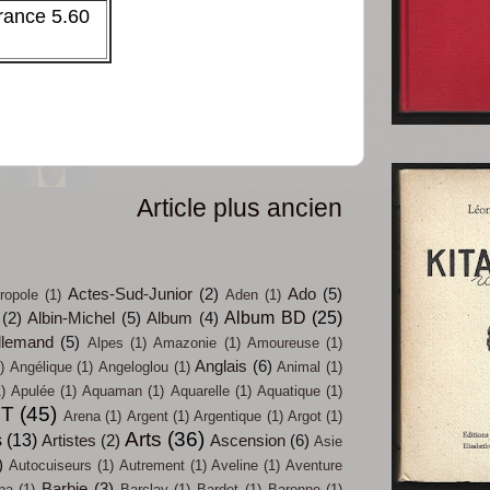
rance 5.60
Article plus ancien
Actes-Sud-Junior
(2)
Ado
(5)
ropole
(1)
Aden
(1)
Album BD
(25)
(2)
Albin-Michel
(5)
Album
(4)
llemand
(5)
Alpes
(1)
Amazonie
(1)
Amoureuse
(1)
Anglais
(6)
)
Angélique
(1)
Angeloglou
(1)
Animal
(1)
)
Apulée
(1)
Aquaman
(1)
Aquarelle
(1)
Aquatique
(1)
IT
(45)
Arena
(1)
Argent
(1)
Argentique
(1)
Argot
(1)
Arts
(36)
s
(13)
Artistes
(2)
Ascension
(6)
Asie
)
Autocuiseurs
(1)
Autrement
(1)
Aveline
(1)
Aventure
Barbie
(3)
pa
(1)
Barclay
(1)
Bardet
(1)
Baronne
(1)