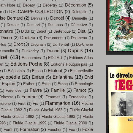
Décoration
(5)
ath Note
(1)
Debaty
(1)
Debertry
(1)
DELCAMPE COLLECTION
(2)
ue
(1)
Deletaille
(1)
ise Bernard
(2)
Denoël
(4)
Dennis
(1)
Denuelle
(1)
(1)
Desoer
(1)
Dessart
(1)
Dessous
(1)
Détective
(1)
onnaire
(3)
Dieu
(2)
Diddl
(1)
Didiot
(1)
Diététique
(1)
Dixon
(2)
Docteur
(4)
Documents
(1)
Doisneau
(1)
Droit
(3)
yfus
(1)
Drouhain
(1)
Du Terrail
(1)
Du-Chêne
Dupuis
(14)
Dunod
(3)
umoulin
(1)
Dunkerley
(1)
oël
(43)
Economies
(1)
EDILAU
(1)
Editions Atlas
Editions Poche
(8)
an
(1)
Editions Pouquoi pas
(1)
Eliotout
(2)
e
(1)
Eléphants
(1)
Elina
(1)
Elisabethville
yclopédie
(20)
Enfantina
(13)
Enfant
(5)
Enid
)
Espion
(2)
Esther
(1)
Estin
(1)
Etang
(1)
Ethnologie
Faivre
(2)
Famille
(2)
Famot
(5)
(1)
Faïences
(1)
Femme
(4)
Feltesse
(1)
Femmes
(1)
Fernandez
(1)
Flammarion
(16)
iorone
(1)
First
(1)
Fix
(1)
Flèche
 Glacial 1982
(1)
Fluide Glacial 1983
(1)
Fluide Glacial
Fluide Glacial 1992
(1)
Fluide Glacial 1993
(1)
Fluide
1998
(1)
Fluide Glacial 1999
(1)
Fluide Glacial 2000
(1)
Formation
(2)
Foxie
1)
Forêt
(1)
Foucher
(1)
Fox
(1)