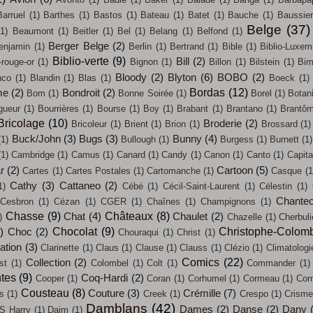
Barruel
(1)
Barthes
(1)
Bastos
(1)
Bateau
(1)
Batet
(1)
Bauche
(1)
Baussier
Belge
(37)
(1)
Beaumont
(1)
Beitler
(1)
Bel
(1)
Belang
(1)
Belfond
(1)
Berger Belge
(2)
enjamin
(1)
Berlin
(1)
Bertrand
(1)
Bible
(1)
Biblio-Luxem
Biblio-verte
(9)
Bill
(2)
-rouge-or
(1)
Bignon
(1)
Billon
(1)
Bilstein
(1)
Bi
Bloody
(2)
Blyton
(6)
BOBO
(2)
nco
(1)
Blandin
(1)
Blas
(1)
Boeck
(1)
Bordas
(12)
me
(2)
Bondroit
(2)
Bom
(1)
Bonne Soirée
(1)
Borel
(1)
Botan
gueur
(1)
Bourrières
(1)
Bourse
(1)
Boy
(1)
Brabant
(1)
Brantano
(1)
Brantô
Bricolage
(10)
Broderie
(2)
Bricoleur
(1)
Brient
(1)
Brion
(1)
Brossard
(1)
Buck/John
(3)
Bugs
(3)
Bunny
(4)
(1)
Bullough
(1)
Burgess
(1)
Burnett
(1)
(1)
Cambridge
(1)
Camus
(1)
Canard
(1)
Candy
(1)
Canon
(1)
Canto
(1)
Capit
ar
(2)
Cartoon
(5)
Cartes
(1)
Cartes Postales
(1)
Cartomanche
(1)
Casque
(1
Cathy
(3)
Cattaneo
(2)
1)
Cébé
(1)
Cécil-Saint-Laurent
(1)
Célestin
(1)
Chantec
Cesbron
(1)
Cézan
(1)
CGER
(1)
Chaînes
(1)
Champignons
(1)
Chasse
(9)
Châteaux
(8)
Chat
(4)
Chaulet
(2)
)
Chazelle
(1)
Cherbul
Chocolat
(9)
Christophe-Colom
)
Choc
(2)
Chouraqui
(1)
Christ
(1)
sation
(3)
Clarinette
(1)
Claus
(1)
Clause
(1)
Clauss
(1)
Clézio
(1)
Climatologi
Comics
(22)
Collection
(2)
st
(1)
Colombel
(1)
Colt
(1)
Commander
(1)
tes
(9)
Coq-Hardi
(2)
Cooper
(1)
Coran
(1)
Corhumel
(1)
Cormeau
(1)
Cor
Cousteau
(8)
Couture
(3)
Crémille
(7)
s
(1)
Creek
(1)
Crespo
(1)
Crisme
Damblans
(42)
Dames
(2)
Danse
(2)
Dany
S Harry
(1)
Daim
(1)