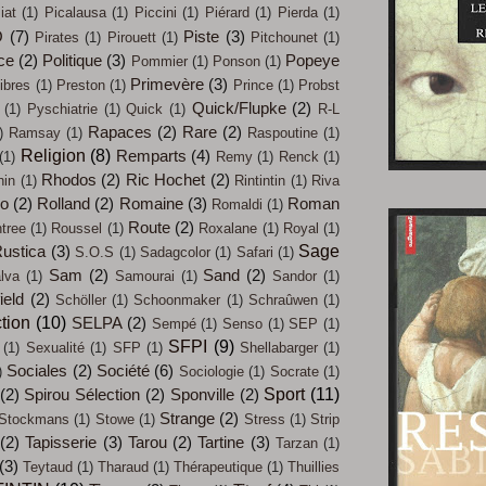
iat
(1)
Picalausa
(1)
Piccini
(1)
Piérard
(1)
Pierda
(1)
O
(7)
Piste
(3)
Pirates
(1)
Pirouett
(1)
Pitchounet
(1)
ce
(2)
Politique
(3)
Popeye
Pommier
(1)
Ponson
(1)
Primevère
(3)
ibres
(1)
Preston
(1)
Prince
(1)
Probst
Quick/Flupke
(2)
(1)
Pyschiatrie
(1)
Quick
(1)
R-L
Rapaces
(2)
Rare
(2)
)
Ramsay
(1)
Raspoutine
(1)
Religion
(8)
Remparts
(4)
(1)
Remy
(1)
Renck
(1)
Rhodos
(2)
Ric Hochet
(2)
hin
(1)
Rintintin
(1)
Riva
co
(2)
Rolland
(2)
Romaine
(3)
Roman
Romaldi
(1)
Route
(2)
tree
(1)
Roussel
(1)
Roxalane
(1)
Royal
(1)
Sage
ustica
(3)
S.O.S
(1)
Sadagcolor
(1)
Safari
(1)
Sam
(2)
Sand
(2)
lva
(1)
Samourai
(1)
Sandor
(1)
ield
(2)
Schöller
(1)
Schoonmaker
(1)
Schraûwen
(1)
tion
(10)
SELPA
(2)
Sempé
(1)
Senso
(1)
SEP
(1)
SFPI
(9)
(1)
Sexualité
(1)
SFP
(1)
Shellabarger
(1)
Sociales
(2)
Société
(6)
)
Sociologie
(1)
Socrate
(1)
Sport
(11)
(2)
Spirou Sélection
(2)
Sponville
(2)
Strange
(2)
Stockmans
(1)
Stowe
(1)
Stress
(1)
Strip
(2)
Tapisserie
(3)
Tarou
(2)
Tartine
(3)
Tarzan
(1)
(3)
Teytaud
(1)
Tharaud
(1)
Thérapeutique
(1)
Thuillies