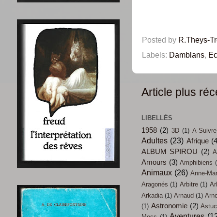
Posted by
R.Theys-T
Labels:
Damblans
,
Ec
Article plus réc
LIBELLÉS
1958
(2)
3D
(1)
A-Suivre
Adultes
(23)
Afrique
(
ALBUM SPIROU
(2)
A
Amours
(3)
Amphibiens
Animaux
(26)
Anne-Mari
Aragonés
(1)
Arbitre
(1)
Ar
Arkadia
(1)
Arnaud
(1)
Arn
Astronomie
(2)
(1)
Astu
Aventures
(1
Moss
(1)