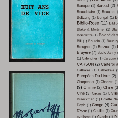
Baroud
(2)
Baroque
(1)
Beaudelaire
(1)
Beaujard
Beltzung
(1)
Bengali
(1)
B
Biblio-Rose
(11)
Biblio
Blake & Mortimer
(1)
Bla
Bolchévis
Boisdeffre
(1)
Bill
(1)
Bourdin
(1)
Bourlin
Breugnon
(1)
Brezault
(1)
Bruyère
(7)
Buck/Danny
(1)
Calendrier
(1)
Calypso
CARSON
(2)
Carterpill
Cathares
(1)
Cathédrale
(
Européen-Du-Livre
(2)
Charpentier
(1)
Chartres
(1
(9)
Chimie
(2)
Chine
(3
Ciné
(3)
Civili
Circus
(1)
Braeckman
(1)
Colette Na
Con
Congo
(4)
Doyle
(1)
D'Azur
(1)
Couillet
(1)
Cour
cyclisme
(1)
Cycole
(1)
D.