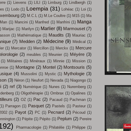
erre
(1)
Lievens
(1)
LILI
(1)
Limburg
(1)
Lindbergh
(1)
Loempia
(31)
les
(1)
Lodo
(1)
Lohéac
(1)
Loi
(1)
uxembourg
(2)
M.C.L
(1)
M.Le Coultre
(1)
M15
(1)
Ma
Manga
Man
(1)
Mancini
(1)
Manfred
(1)
Manfrini
(1)
Marlier
(8)
Marmouset
(7)
)
Marijac
(1)
Marilyn
(1)
Maudits
(3)
asson
(1)
Mathématique
(1)
Mauriac
(1)
Médecine
(9)
nique
(7)
Medden
(2)
Médical
(1)
Mercure
er
(1)
Mercator
(1)
Mercillon
(1)
Merckx
(1)
éorologie
(2)
Méyère
(3)
meubles
(1)
Meunier
(1)
(1)
Militaires
(1)
Minéraux
(1)
Minnie
(1)
Mission
(1)
Montagne
(2)
Montel
(2)
Montsouris
(5)
nroe
(1)
usique
(4)
Mythologie
(3)
Mussolini
(1)
Mystic
(1)
son
(3)
Néron
(1)
Neufort
(1)
Nevada
(1)
Niagongo
(1)
i
(2)
nrf
(3)
Numérique
(1)
Nunes
(1)
Nuremberg
(1)
ldenberg
(1)
Oligothérapie
(1)
Ombrax
(1)
Opalines
(1)
illeurs
(2)
Pac
(2)
OZ
(1)
Pacaud
(1)
Pachman
(1)
Pasquet
(2)
(1)
Parragon
(1)
Pastels
(1)
Pasteur
(1)
Payot
(2)
Pecnard
(2)
2002
(1)
PC
(1)
Pécoud
(1)
Peplum
(2)
nnington
(1)
Pépite
(1)
Pépito
(1)
Pereire
192)
Pharmacologie
(1)
Philatélie
(1)
Philippe
(1)