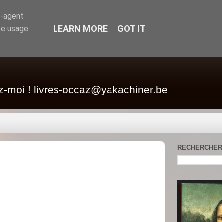
r-agent
LEARN MORE
GOT IT
te usage
z-moi ! livres-occaz@yakachiner.be
RECHERCHER