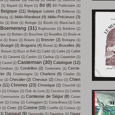
Bd
(8)
(1)
Bayard
(1)
Bayer
(1)
BD Publicitaire
(1)
Belgique
(11)
Belgique Loisirs
(3)
Bellevue
(1)
biblio-Marabout
(4)
biblio-Précieuse
(3)
bourg
(1)
mbo
(1)
Binet
(1)
Biologie
(1)
Bizuth
(1)
BlackJack
(1)
Boemerang
(31)
Boghossian
(1)
Bohême
(1)
ique
(1)
Bottaro
(1)
Bouchner
(1)
Bouddha
(1)
Boule et
Bresner
(2)
me
(1)
Brass
(1)
Brauns
(1)
Bretagne
(1)
Bruegel
(2)
Bruguera
(4)
Bruxelles
(6)
Brunel
(1)
Busset
(1)
Buzz et Bell
(1)
Cadot
(1)
Cadre
(1)
Caillet
an
(1)
Caramel
(1)
Cardon
(1)
Caribou
(1)
Carpentier
(1)
Casterman
(30)
Catalogue
(12)
)
Castel
(1)
Cendrillon
(2)
Cercle-
Cendrars
(1)
Centenaire
(1)
ler
(5)
Charleroi
(6)
Charlemagne
(1)
Charlier
(1)
Chien
Chevalier
(2)
Chevaux
(2)
iez
(1)
Chico
(1)
b
(11)
Chromos
(23)
Chronique
(2)
Churchill
(1)
e
(1)
Clinique
(1)
Club du Livre
(1)
Cocorico
(1)
Colette
Comtesse de Ségur
(8)
Communiste
(1)
Conan
net
(1)
Cortay
(1)
Corteggiani
(1)
Costa-Brava
(1)
Cote
Cuisine
(10)
Crorc
(2)
r
(1)
Cunliffe
(1)
Curieux
(1)
Dargaud
(9)
(3)
Daure
Dasseville
(1)
Dauphins
(1)