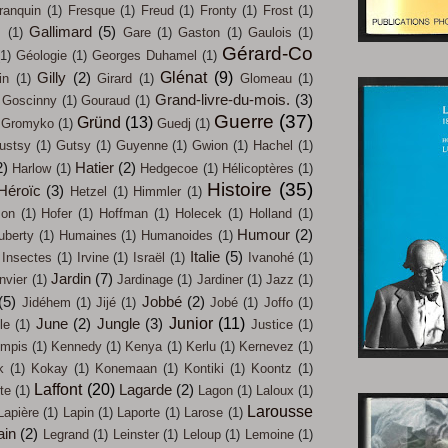
ranquin
(1)
Fresque
(1)
Freud
(1)
Fronty
(1)
Frost
(1)
Gallimard
(5)
s
(1)
Gare
(1)
Gaston
(1)
Gaulois
(1)
Gérard-Co
(1)
Géologie
(1)
Georges Duhamel
(1)
Glénat
(9)
Gilly
(2)
in
(1)
Girard
(1)
Glomeau
(1)
Grand-livre-du-mois.
(3)
Goscinny
(1)
Gouraud
(1)
Guerre
(37)
Gründ
(13)
Gromyko
(1)
Guedj
(1)
ustsy
(1)
Gutsy
(1)
Guyenne
(1)
Gwion
(1)
Hachel
(1)
2)
Hatier
(2)
Harlow
(1)
Hedgecoe
(1)
Hélicoptères
(1)
Histoire
(35)
Héroïc
(3)
Hetzel
(1)
Himmler
(1)
on
(1)
Hofer
(1)
Hoffman
(1)
Holecek
(1)
Holland
(1)
Humour
(2)
uberty
(1)
Humaines
(1)
Humanoides
(1)
Italie
(5)
Insectes
(1)
Irvine
(1)
Israël
(1)
Ivanohé
(1)
Jardin
(7)
nvier
(1)
Jardinage
(1)
Jardiner
(1)
Jazz
(1)
(5)
Jobbé
(2)
Jidéhem
(1)
Jijé
(1)
Jobé
(1)
Joffo
(1)
Junior
(11)
June
(2)
Jungle
(3)
le
(1)
Justice
(1)
mpis
(1)
Kennedy
(1)
Kenya
(1)
Kerlu
(1)
Kernevez
(1)
k
(1)
Kokay
(1)
Konemaan
(1)
Kontiki
(1)
Koontz
(1)
Laffont
(20)
Lagarde
(2)
te
(1)
Lagon
(1)
Laloux
(1)
Larousse
Lapière
(1)
Lapin
(1)
Laporte
(1)
Larose
(1)
ain
(2)
Legrand
(1)
Leinster
(1)
Leloup
(1)
Lemoine
(1)