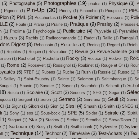
Photographies
(19)
e
(5)
Photographe
(5)
Physique
(3)
photos
(1)
P
Pin-Up
(30)
PIP
1)
Pignons
(1)
Pinney
(1)
Pinocchio
(1)
Pioupiou
(1)
Plon
(2)
PML
(3)
Pocket
(6)
Poirier
(2)
Poli
Pocahontas
(1)
Poissons
(1)
Pratique
(9)
LLE
(2)
Presley
(2)
Poule
(1)
Praha
(1)
Prairie
(1)
Presses-L
Publicitaire
(4)
n
(1)
Proxima
(1)
Psychologie
(1)
Puyvelde
(1)
Pyramides
Races
(3)
1)
Rachis
(1)
Radiocommande
(1)
Radot
(1)
Rallic
(1)
Ramgal
(1
ders-Digest
(8)
Recettes
(3)
Reboussin
(1)
Reding
(1)
Regard
(1)
Reich
Revue
(3)
Revue Satellite
(3)
(1)
Reptiles
(1)
Requin
(1)
Révolution
(1)
R
Rocky
(3)
Roi
binson
(1)
Rochefort
(1)
Rochette
(1)
Rococo
(1)
Rodwell
(1)
Rome
(2)
(1)
Roosevelt
(1)
Rossignol
(1)
Roubinet
(1)
Rouge et Or
(1)
Roun
oyautés
(6)
R
RTBF
(1)
Rubens
(1)
Ruche
(1)
Rush
(1)
Russie
(1)
Russo
(1)
)
Sailley
(1)
Saint-Exupéry
(1)
Sainte
(1)
Salomon
(1)
Saltimbanque
(1)
Sa
Schof
Sauget
(1)
Sauvin
(1)
Savater
(1)
Sayer
(1)
Scarabée
(1)
Schimtt
(1)
18)
Sélec
Scolaire
(3)
Scott
(3)
Sciuto
(1)
Secours
(1)
SEG
(1)
Segar
(1)
Serrano
(2)
Seuil
(2)
quoia
(1)
Sergent
(1)
Seron
(1)
Servranx
(1)
Sevrin
Sissi
(4)
CI
(1)
Sigur
(1)
Sikorski
(1)
Sion
(1)
Smash
(1)
Smith
(1)
SNEG
(1
SPE
(5)
Spirale
(2)
Spirit
t
(1)
Sony
(1)
sos
(1)
Sous-bock
(1)
Spider
(1)
11)
Star
(2)
Staquet
(1)
Starkov
(1)
Steiter
(1)
Stendhal
(1)
Steve/Roper
(1)
Surboum
(4)
Sylvie
e
(1)
Susy
(1)
Swift
(1)
Swithinbank
(1)
Sylvestre
(1)
Technique
(14)
Technor
(2)
Téméraire
(3)
Test-Achats
(4)
Tex
eff
(1)