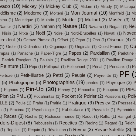
évaco
(10)
Mickey
(4)
Mickey Club
(5)
Midam
(1)
Milady
(1)
Milarepa
Mon Journal
(10)
délisme
(2)
Moderne
(3)
Molteni
(1)
Monfreid
(1)
Mo
Mulder
(2)
Mulford
(3)
Musée
(3)
M
otou
(1)
Moustique
(1)
Mulatin
(1)
Nature
(10)
Nardini
(2)
Nathan
(4)
Nel
Namur
(1)
Navarro
(1)
Négatif
(1)
Noël
(2)
Noved
)
Nisin
(1)
Nitka
(1)
Noire
(1)
Nord-Bruxelles
(1)
Novati
(1)
ccident
(4)
Oiseaux
(4)
Octave Pirmez
(1)
Offset
(1)
Ogan
(1)
Ohn
(1)
O
Out
(1)
Order
(1)
Ordinateur
(1)
Organique
(1)
Originals
(1)
Ouest-France
(1)
Papes
(2)
Pardaillan
(5)
mpas
(1)
Panache
(1)
Paper-Tigre
(1)
Parlotine
)
Patrick Roegiers
(1)
Paulain
(1)
Pavillon Rouge 2001
(1)
Pavillon Rouge 
Peinture
(11)
Péju
(1)
Pellaprat
(1)
Pellephant
(1)
Pénal
(1)
Pendanx
(1)
Pe
PF
(
Petit-Illustre
(2)
Petzi
(2)
Peuple
(2)
Pertuzé
(1)
Peyrefitte
(1)
Photographies
(19)
e
(5)
Photographe
(5)
Physique
(3)
photos
(1)
P
Pin-Up
(30)
PIP
1)
Pignons
(1)
Pinney
(1)
Pinocchio
(1)
Pioupiou
(1)
Plon
(2)
PML
(3)
Pocket
(6)
Poirier
(2)
Poli
Pocahontas
(1)
Poissons
(1)
Pratique
(9)
LLE
(2)
Presley
(2)
Poule
(1)
Praha
(1)
Prairie
(1)
Presses-L
Publicitaire
(4)
n
(1)
Proxima
(1)
Psychologie
(1)
Puyvelde
(1)
Pyramides
Races
(3)
1)
Rachis
(1)
Radiocommande
(1)
Radot
(1)
Rallic
(1)
Ramgal
(1
ders-Digest
(8)
Recettes
(3)
Reboussin
(1)
Reding
(1)
Regard
(1)
Reich
Revue
(3)
Revue Satellite
(3)
(1)
Reptiles
(1)
Requin
(1)
Révolution
(1)
R