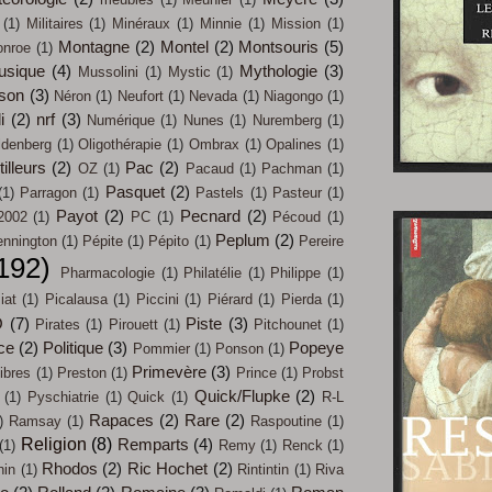
(1)
Militaires
(1)
Minéraux
(1)
Minnie
(1)
Mission
(1)
Montagne
(2)
Montel
(2)
Montsouris
(5)
nroe
(1)
usique
(4)
Mythologie
(3)
Mussolini
(1)
Mystic
(1)
son
(3)
Néron
(1)
Neufort
(1)
Nevada
(1)
Niagongo
(1)
i
(2)
nrf
(3)
Numérique
(1)
Nunes
(1)
Nuremberg
(1)
ldenberg
(1)
Oligothérapie
(1)
Ombrax
(1)
Opalines
(1)
illeurs
(2)
Pac
(2)
OZ
(1)
Pacaud
(1)
Pachman
(1)
Pasquet
(2)
(1)
Parragon
(1)
Pastels
(1)
Pasteur
(1)
Payot
(2)
Pecnard
(2)
2002
(1)
PC
(1)
Pécoud
(1)
Peplum
(2)
nnington
(1)
Pépite
(1)
Pépito
(1)
Pereire
192)
Pharmacologie
(1)
Philatélie
(1)
Philippe
(1)
iat
(1)
Picalausa
(1)
Piccini
(1)
Piérard
(1)
Pierda
(1)
O
(7)
Piste
(3)
Pirates
(1)
Pirouett
(1)
Pitchounet
(1)
ce
(2)
Politique
(3)
Popeye
Pommier
(1)
Ponson
(1)
Primevère
(3)
ibres
(1)
Preston
(1)
Prince
(1)
Probst
Quick/Flupke
(2)
(1)
Pyschiatrie
(1)
Quick
(1)
R-L
Rapaces
(2)
Rare
(2)
)
Ramsay
(1)
Raspoutine
(1)
Religion
(8)
Remparts
(4)
(1)
Remy
(1)
Renck
(1)
Rhodos
(2)
Ric Hochet
(2)
hin
(1)
Rintintin
(1)
Riva