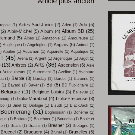
Article plus ancien
Actes-Sud-Junior
(2)
Ado
(5)
ropole
(1)
Aden
(1)
Album BD
(25)
(2)
Albin-Michel
(5)
Album
(4)
llemand
(5)
Alpes
(1)
Amazonie
(1)
Amoureuse
(1)
Anglais
(6)
)
Angélique
(1)
Angeloglou
(1)
Animal
(1)
)
Apulée
(1)
Aquaman
(1)
Aquarelle
(1)
Aquatique
(1)
IT
(45)
Arena
(1)
Argent
(1)
Argentique
(1)
Argot
(1)
Arts
(36)
s
(13)
Artistes
(2)
Ascension
(6)
Asie
)
Autocuiseurs
(1)
Autrement
(1)
Aveline
(1)
Aventure
Barbie
(3)
pa
(1)
Barclay
(1)
Bardet
(1)
Baronne
(1)
Bd
(8)
(1)
Bayard
(1)
Bayer
(1)
BD Publicitaire
(1)
Belgique
(11)
Belgique Loisirs
(3)
Bellevue
(1)
biblio-Marabout
(4)
biblio-Précieuse
(3)
bourg
(1)
mbo
(1)
Binet
(1)
Biologie
(1)
Bizuth
(1)
BlackJack
(1)
Boemerang
(31)
Boghossian
(1)
Bohême
(1)
ique
(1)
Bottaro
(1)
Bouchner
(1)
Bouddha
(1)
Boule et
Bresner
(2)
me
(1)
Brass
(1)
Brauns
(1)
Bretagne
(1)
Bruegel
(2)
Bruguera
(4)
Bruxelles
(6)
Brunel
(1)