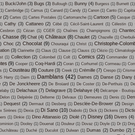
Buck/John
(3)
Bugs
(3)
Bunny
(4)
(1)
Bullough
(1)
Burgess
(1)
Burnett
(1)
(1)
Cambridge
(1)
Camus
(1)
Canard
(1)
Candy
(1)
Canon
(1)
Canto
(1)
Capit
ar
(2)
Cartoon
(5)
Cartes
(1)
Cartes Postales
(1)
Cartomanche
(1)
Casque
(1
Cathy
(3)
Cattaneo
(2)
1)
Cébé
(1)
Cécil-Saint-Laurent
(1)
Célestin
(1)
Chantec
Cesbron
(1)
Cézan
(1)
CGER
(1)
Chaînes
(1)
Champignons
(1)
Chasse
(9)
Châteaux
(8)
Chat
(4)
Chaulet
(2)
)
Chazelle
(1)
Cherbul
Chocolat
(9)
Christophe-Colom
)
Choc
(2)
Chouraqui
(1)
Christ
(1)
sation
(3)
Clarinette
(1)
Claus
(1)
Clause
(1)
Clauss
(1)
Clézio
(1)
Climatologi
Comics
(22)
Collection
(2)
st
(1)
Colombel
(1)
Colt
(1)
Commander
(1)
tes
(9)
Coq-Hardi
(2)
Cooper
(1)
Coran
(1)
Corhumel
(1)
Cormeau
(1)
Cor
Cousteau
(8)
Couture
(3)
Crémille
(7)
s
(1)
Creek
(1)
Crespo
(1)
Crisme
Damblans
(42)
Dames
(2)
Danse
(2)
Dany
S Harry
(1)
Daim
(1)
e
(2)
De Jonckheere
(2)
De Broüard
(1)
De Coster
(1)
De-Perthuis
(1)
De
Delachaux
(7)
Delagrave
(3)
Delahaye
(4)
elaby
(1)
Delcampe - Boutiq
Den
Delon
(1)
Delpérée
(1)
Delterne
(1)
Delvaux
(1)
Demeures
(1)
Denis
(1)
Dequest
(2)
Desclée-De-Brower
(2)
1)
Dermaut
(1)
Desberg
(1)
Design
Di Sano
(10)
Dicti
x Sirènes
(1)
Dexia
(1)
Diabolo
(1)
Dick
(1)
Dickens
(1)
Disney
(16)
Dino Attanasio
(2)
Diolé
(7)
Divers
(4)
ners
(1)
Dinkie
(1)
ominion
(1)
Dooley
(1)
Douenat
(1)
Douleur
(1)
Dovaz
(1)
Doyle
(1)
Dr
(1)
Dre
Dumas
(2)
Dumbo
(2)
Duchâteau
(1)
Duché
(1)
Duculot
(1)
Dulwan
(1)
D