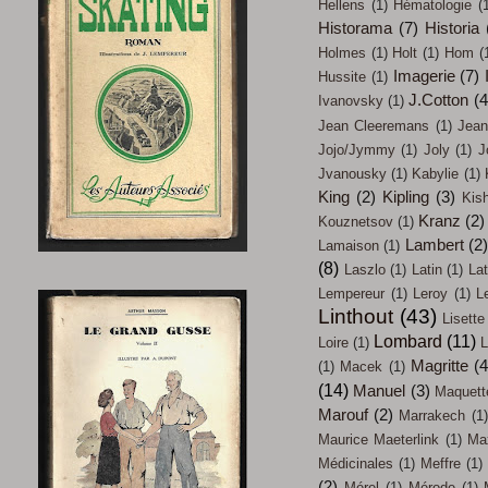
Hellens
(1)
Hématologie
(
Historama
(7)
Historia
Holmes
(1)
Holt
(1)
Hom
(
Imagerie
(7)
Hussite
(1)
J.Cotton
(4
Ivanovsky
(1)
Jean Cleeremans
(1)
Jean
Jojo/Jymmy
(1)
Joly
(1)
J
Jvanousky
(1)
Kabylie
(1)
King
(2)
Kipling
(3)
Kish
Kranz
(2)
Kouznetsov
(1)
Lambert
(2
Lamaison
(1)
(8)
Laszlo
(1)
Latin
(1)
Lat
Lempereur
(1)
Leroy
(1)
L
Linthout
(43)
Lisette
Lombard
(11)
Loire
(1)
L
Magritte
(4
(1)
Macek
(1)
(14)
Manuel
(3)
Maquett
Marouf
(2)
Marrakech
(1)
Maurice Maeterlink
(1)
Max
Médicinales
(1)
Meffre
(1)
(2)
Mérel
(1)
Mérode
(1)