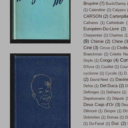
Bruyère
(7)
Buck/Danny
(1)
Calendrier
(1)
Calypso
CARSON
(2)
Carterpill
Cathares
(1)
Cathédrale
(
Européen-Du-Livre
(2)
Charpentier
(1)
Chartres
(1
(9)
Chimie
(2)
Chine
(3
Ciné
(3)
Civili
Circus
(1)
Braeckman
(1)
Colette Na
Con
Congo
(4)
Doyle
(1)
D'Azur
(1)
Couillet
(1)
Cour
cyclisme
(1)
Cycole
(1)
D.
(2)
Davin
David-Neel
(1)
Del Duca
(2)
Defoe
(1)
D
Delforges
(1)
Delhaize
(1)
Depelsenaire
(1)
Député
(
Deux Coqs d'Or
(3)
Deu
Dillmont
(1)
Dimpre
(1)
Dî
Dolomites
(1)
Domas
(1)
D
Duc
(2)
(1)
Du-Fanal
(1)