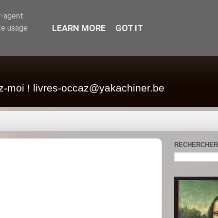
r-agent
LEARN MORE
GOT IT
te usage
z-moi ! livres-occaz@yakachiner.be
RECHERCHER