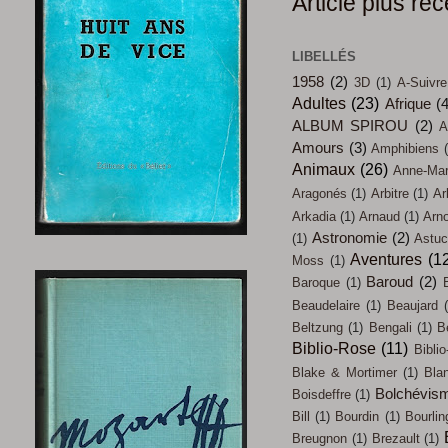
Article plus réc
LIBELLÉS
1958
(2)
3D
(1)
A-Suivre
Adultes
(23)
Afrique
(
ALBUM SPIROU
(2)
A
Amours
(3)
Amphibiens
Animaux
(26)
Anne-Mari
Aragonés
(1)
Arbitre
(1)
Ar
Arkadia
(1)
Arnaud
(1)
Arn
Astronomie
(2)
(1)
Astu
Aventures
(1
Moss
(1)
Baroud
(2)
Baroque
(1)
Beaudelaire
(1)
Beaujard
Beltzung
(1)
Bengali
(1)
B
Biblio-Rose
(11)
Biblio
Blake & Mortimer
(1)
Bla
Bolchévis
Boisdeffre
(1)
Bill
(1)
Bourdin
(1)
Bourlin
Breugnon
(1)
Brezault
(1)