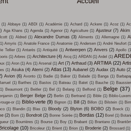
ent
Accueil
(1)
Abbaye
(1)
ABDI
(1)
Académie
(1)
Achard
(1)
Ackere
(1)
Acoz
(1)
Ac
4)
Ajusteur
(7)
Akim
Aga Khans
(1)
Agenda
(1)
Agenor
(1)
Agriculture
(1)
Alexandre Dumas
(3)
A
lcott
(1)
Aldred
(1)
Aliments
(1)
Allemagne
(1)
(1)
Amyris
(1)
Anatole France
(1)
Anatomie
(1)
Andersen
(1)
André Neufort
(1
Antwerpen
(2)
Anvers
(2)
e Tellier
(1)
Antarès
(1)
Antiquité
(1)
Apollo
(1
ARED
Architecture
(4)
boris
(1)
Arbres
(1)
Arcq
(1)
ARDAN
(1)
Ardel
(1)
ARTIMA
(22)
Arti
Art
(7)
Arthaud
(3)
oux
(1)
Aron
(1)
Ars
(1)
Arsenal
(1)
Atlas
(13)
Asuka
(4)
Atemi
(2)
Aubanel
(2)
Audax
(2)
Auto
(2
ces
(1)
2)
Avion
(6)
Avonto
(1)
Badie
(1)
Baker
(1)
Balade
(1)
Banga
(1)
Barbapa
Barruel
(1)
Barthes
(1)
Bastos
(1)
Bateau
(1)
Batet
(1)
Bauche
(1)
Baussier
Belge
(37)
(1)
Beaumont
(1)
Beitler
(1)
Bel
(1)
Belang
(1)
Belfond
(1)
Berger Belge
(2)
enjamin
(1)
Berlin
(1)
Bertrand
(1)
Bible
(1)
Biblio-Luxem
Biblio-verte
(9)
Bill
(2)
-rouge-or
(1)
Bignon
(1)
Billon
(1)
Bilstein
(1)
Bi
Bloody
(2)
Blyton
(6)
BOBO
(2)
nco
(1)
Blandin
(1)
Blas
(1)
Boeck
(1)
Bordas
(12)
me
(2)
Bondroit
(2)
Bom
(1)
Bonne Soirée
(1)
Borel
(1)
Botan
gueur
(1)
Bourrières
(1)
Bourse
(1)
Boy
(1)
Brabant
(1)
Brantano
(1)
Brantô
Bricolage
(10)
Broderie
(2)
Bricoleur
(1)
Brient
(1)
Brion
(1)
Brossard
(1)