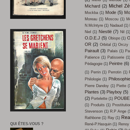
Michel Z
Michard
(2)
Mode
(5)
Mo
Mockba
(1)
Moreau
(1)
Moscou
(1)
M
N.Mclntyre
(1)
Nadaud
(1)
Niestlé
(7)
Niel
(1)
Nil
(1
O.D.E.J
(5)
O
Obispo
(1)
OR
(2)
Orbital
(1)
Orczy
Pairault
(3)
Palais
(1)
Pa
Patience
(1)
Patisserie
(1
Peintre
(6)
Pédagogie
(1)
(1)
Perrin
(1)
Perrotin
(1)
Philosophi
Philologie
(1)
Pierre Dandoy
(1)
Piette
(
Plantes
(3)
Playboy
(5)
(2)
POUBE
Portelette
(1)
(1)
Produits
(1)
Prostitutio
Stevenson
(1)
R.P Ange
(
Rea
Rathbone
(1)
Ray
(1)
QUI ÊTES-VOUS ?
René-P.Hasquin
(1)
Renoy