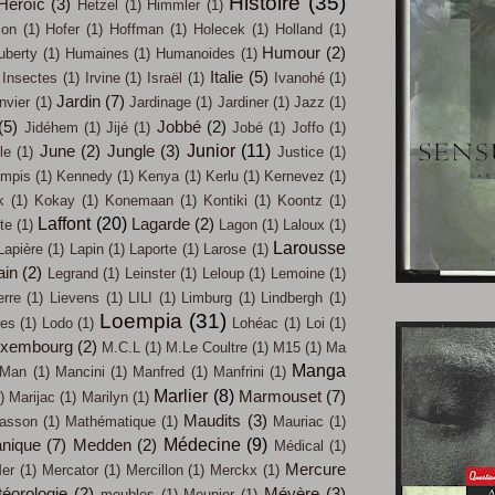
Histoire
(35)
Héroïc
(3)
Hetzel
(1)
Himmler
(1)
on
(1)
Hofer
(1)
Hoffman
(1)
Holecek
(1)
Holland
(1)
Humour
(2)
uberty
(1)
Humaines
(1)
Humanoides
(1)
Italie
(5)
Insectes
(1)
Irvine
(1)
Israël
(1)
Ivanohé
(1)
Jardin
(7)
nvier
(1)
Jardinage
(1)
Jardiner
(1)
Jazz
(1)
(5)
Jobbé
(2)
Jidéhem
(1)
Jijé
(1)
Jobé
(1)
Joffo
(1)
Junior
(11)
June
(2)
Jungle
(3)
le
(1)
Justice
(1)
mpis
(1)
Kennedy
(1)
Kenya
(1)
Kerlu
(1)
Kernevez
(1)
k
(1)
Kokay
(1)
Konemaan
(1)
Kontiki
(1)
Koontz
(1)
Laffont
(20)
Lagarde
(2)
te
(1)
Lagon
(1)
Laloux
(1)
Larousse
Lapière
(1)
Lapin
(1)
Laporte
(1)
Larose
(1)
ain
(2)
Legrand
(1)
Leinster
(1)
Leloup
(1)
Lemoine
(1)
erre
(1)
Lievens
(1)
LILI
(1)
Limburg
(1)
Lindbergh
(1)
Loempia
(31)
les
(1)
Lodo
(1)
Lohéac
(1)
Loi
(1)
uxembourg
(2)
M.C.L
(1)
M.Le Coultre
(1)
M15
(1)
Ma
Manga
Man
(1)
Mancini
(1)
Manfred
(1)
Manfrini
(1)
Marlier
(8)
Marmouset
(7)
)
Marijac
(1)
Marilyn
(1)
Maudits
(3)
asson
(1)
Mathématique
(1)
Mauriac
(1)
Médecine
(9)
nique
(7)
Medden
(2)
Médical
(1)
Mercure
er
(1)
Mercator
(1)
Mercillon
(1)
Merckx
(1)
éorologie
(2)
Méyère
(3)
meubles
(1)
Meunier
(1)