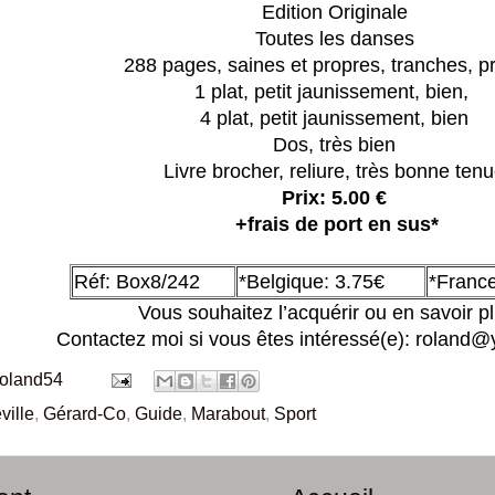
Edition Originale
Toutes les danses
288 pages, saines et propres, t
ranches, p
1 plat, petit jaunissement, bien,
4 plat, petit jaunissement, bien
Dos, très bien
Livre brocher, r
eliure, très bonne ten
Prix: 5.00 €
+frais de port en sus*
Réf: Box8/242
*Belgique: 3.75€
*France
Vous souhaitez l’acquérir ou en savoir p
Contactez moi si vous êtes intéressé(e): roland@
roland54
ville
,
Gérard-Co
,
Guide
,
Marabout
,
Sport