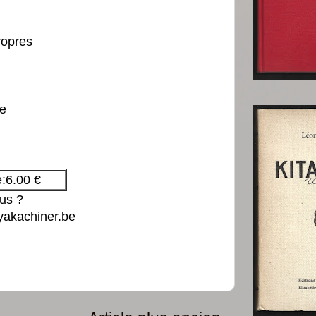
ropres
ue
:6.00 €
lus ?
yakachiner.be