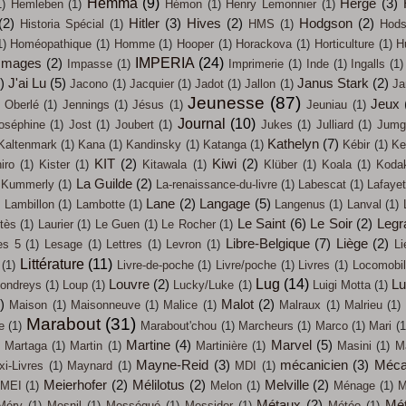
Hemma
(9)
Hergé
(3)
1)
Hemleben
(1)
Hémon
(1)
Henry Lemonnier
(1)
(2)
Hitler
(3)
Hives
(2)
Hodgson
(2)
Historia Spécial
(1)
HMS
(1)
Hods
1)
Homéopathique
(1)
Homme
(1)
Hooper
(1)
Horackova
(1)
Horticulture
(1)
H
IMPERIA
(24)
Images
(2)
Impasse
(1)
Imprimerie
(1)
Inde
(1)
Ingalls
(1)
)
J'ai Lu
(5)
Janus Stark
(2)
Jacono
(1)
Jacquier
(1)
Jadot
(1)
Jallon
(1)
Ja
Jeunesse
(87)
Jeux
 Oberlé
(1)
Jennings
(1)
Jésus
(1)
Jeuniau
(1)
Journal
(10)
oséphine
(1)
Jost
(1)
Joubert
(1)
Jukes
(1)
Julliard
(1)
Jumg
Kathelyn
(7)
Kaltenmark
(1)
Kana
(1)
Kandinsky
(1)
Katanga
(1)
Kébir
(1)
Ke
KIT
(2)
Kiwi
(2)
iro
(1)
Kister
(1)
Kitawala
(1)
Klüber
(1)
Koala
(1)
Koda
La Guilde
(2)
Kummerly
(1)
La-renaissance-du-livre
(1)
Labescat
(1)
Lafayet
)
Lane
(2)
Langage
(5)
Lambillon
(1)
Lambotte
(1)
Langenus
(1)
Lanval
(1)
Le Saint
(6)
Le Soir
(2)
Legr
tès
(1)
Laurier
(1)
Le Guen
(1)
Le Rocher
(1)
Libre-Belgique
(7)
Liège
(2)
es 5
(1)
Lesage
(1)
Lettres
(1)
Levron
(1)
Li
Littérature
(11)
(1)
Livre-de-poche
(1)
Livre/poche
(1)
Livres
(1)
Locomobi
Lug
(14)
Louvre
(2)
L
ondreys
(1)
Loup
(1)
Lucky/Luke
(1)
Luigi Motta
(1)
)
Malot
(2)
Maison
(1)
Maisonneuve
(1)
Malice
(1)
Malraux
(1)
Malrieu
(1)
Marabout
(31)
e
(1)
Marabout'chou
(1)
Marcheurs
(1)
Marco
(1)
Mari
(1
Martine
(4)
Marvel
(5)
Martaga
(1)
Martin
(1)
Martinière
(1)
Masini
(1)
M
Mayne-Reid
(3)
mécanicien
(3)
Méca
i-Livres
(1)
Maynard
(1)
MDI
(1)
Meierhofer
(2)
Mélilotus
(2)
Melville
(2)
MEI
(1)
Melon
(1)
Ménage
(1)
M
Métaux
(2)
Mét
Méry
(1)
Mesnil
(1)
Mességué
(1)
Messidor
(1)
Météo
(1)