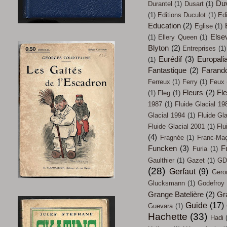
Du
Durantel
(1)
Dusart
(1)
(1)
Editions Duculot
(1)
Ed
Education
(2)
Eglise
(1)
Elsev
(1)
Ellery Queen
(1)
Blyton
(2)
Entreprises
(1)
Eurédif
(3)
Europali
(1)
Fantastique
(2)
Farand
Ferreux
(1)
Ferry
(1)
Feux
Fleurs
(2)
Fl
(1)
Fleg
(1)
1987
(1)
Fluide Glacial 19
Glacial 1994
(1)
Fluide Gl
Fluide Glacial 2001
(1)
Flu
(4)
Fragnée
(1)
Franc-Ma
Funcken
(3)
F
Furia
(1)
Gaulthier
(1)
Gazet
(1)
GD
(28)
Gerfaut
(9)
Gero
Glucksmann
(1)
Godefroy
Grange Batelière
(2)
Gr
Guide
(17)
Guevara
(1)
Hachette
(33)
Hadi