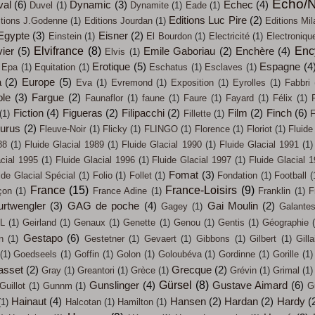
Echo/N
val
(6)
Dynamic
(3)
Echec
(4)
Duvel
(1)
Dynamite
(1)
Eade
(1)
Editions Luc Pire
(2)
itions J.Godenne
(1)
Editions Jourdan
(1)
Editions Mil
Egypte
(3)
Eisner
(2)
Einstein
(1)
El Bourdon
(1)
Electricité
(1)
Electroniqu
Elvifrance
(8)
Enc
ier
(5)
Emile Gaboriau
(2)
Enchère
(4)
Elvis
(1)
Erotique
(5)
Espagne
(4
Epa
(1)
Equitation
(1)
Eschatus
(1)
Esclaves
(1)
a
(2)
Europe
(5)
Eva
(1)
Evremond
(1)
Exposition
(1)
Eyrolles
(1)
Fabbri
ole
(3)
Fargue
(2)
Faunaflor
(1)
faune
(1)
Faure
(1)
Fayard
(1)
Félix
(1)
Fiction
(4)
Figueras
(2)
Filipacchi
(2)
Film
(2)
Finch
(6)
(1)
Fillette
(1)
F
eurus
(2)
Fleuve-Noir
(1)
Flicky
(1)
FLINGO
(1)
Florence
(1)
Floriot
(1)
Fluide
88
(1)
Fluide Glacial 1989
(1)
Fluide Glacial 1990
(1)
Fluide Glacial 1991
(1)
acial 1995
(1)
Fluide Glacial 1996
(1)
Fluide Glacial 1997
(1)
Fluide Glacial 
Fomat
(3)
ide Glacial Spécial
(1)
Folio
(1)
Follet
(1)
Fondation
(1)
Football
(
France
(15)
France-Loisirs
(9)
çon
(1)
France Adine
(1)
Franklin
(1)
F
urtwengler
(3)
GAG de poche
(4)
Gai Moulin
(2)
Gagey
(1)
Galante
L
(1)
Geirland
(1)
Genaux
(1)
Genette
(1)
Genou
(1)
Gentis
(1)
Géographie
Gestapo
(6)
n
(1)
Gestetner
(1)
Gevaert
(1)
Gibbons
(1)
Gilbert
(1)
Gilla
(1)
Goedseels
(1)
Goffin
(1)
Golon
(1)
Goloubéva
(1)
Gordinne
(1)
Gorille
(1)
asset
(2)
Grecque
(2)
Gray
(1)
Greantori
(1)
Grèce
(1)
Grévin
(1)
Grimal
(1)
Gürsel
(8)
Gunslinger
(4)
Gustave Aimard
(6)
Guillot
(1)
Gunnm
(1)
G
Hainaut
(4)
Hansen
(2)
Hardan
(2)
Hardy
(
(1)
Halcotan
(1)
Hamilton
(1)