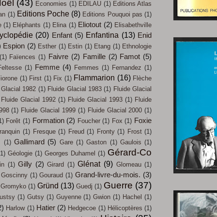
oël
(43)
Economies
(1)
EDILAU
(1)
Editions Atlas
Editions Poche
(8)
an
(1)
Editions Pouquoi pas
(1)
Eliotout
(2)
e
(1)
Eléphants
(1)
Elina
(1)
Elisabethville
yclopédie
(20)
Enfantina
(13)
Enfant
(5)
Enid
)
Espion
(2)
Esther
(1)
Estin
(1)
Etang
(1)
Ethnologie
Faivre
(2)
Famille
(2)
Famot
(5)
(1)
Faïences
(1)
Femme
(4)
Feltesse
(1)
Femmes
(1)
Fernandez
(1)
Flammarion
(16)
iorone
(1)
First
(1)
Fix
(1)
Flèche
 Glacial 1982
(1)
Fluide Glacial 1983
(1)
Fluide Glacial
Fluide Glacial 1992
(1)
Fluide Glacial 1993
(1)
Fluide
1998
(1)
Fluide Glacial 1999
(1)
Fluide Glacial 2000
(1)
Formation
(2)
Foxie
1)
Forêt
(1)
Foucher
(1)
Fox
(1)
ranquin
(1)
Fresque
(1)
Freud
(1)
Fronty
(1)
Frost
(1)
Gallimard
(5)
s
(1)
Gare
(1)
Gaston
(1)
Gaulois
(1)
Gérard-Co
(1)
Géologie
(1)
Georges Duhamel
(1)
Glénat
(9)
Gilly
(2)
in
(1)
Girard
(1)
Glomeau
(1)
Grand-livre-du-mois.
(3)
Goscinny
(1)
Gouraud
(1)
Guerre
(37)
Gründ
(13)
Gromyko
(1)
Guedj
(1)
ustsy
(1)
Gutsy
(1)
Guyenne
(1)
Gwion
(1)
Hachel
(1)
2)
Hatier
(2)
Harlow
(1)
Hedgecoe
(1)
Hélicoptères
(1)