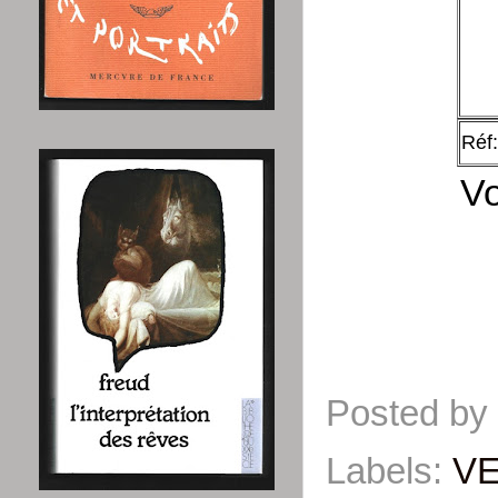
Réf
Vo
Posted by
Labels:
V