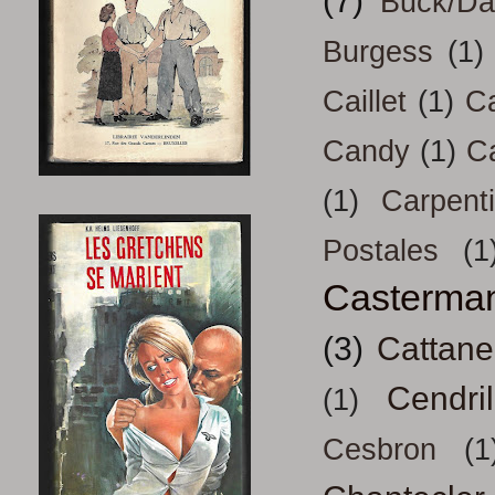
(7)
Buck/D
Burgess
(1)
Caillet
(1)
Ca
Candy
(1)
C
(1)
Carpenti
Postales
(1
Casterma
(3)
Cattan
Cendril
(1)
Cesbron
(1