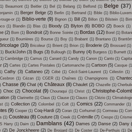
Belge
(37)
(1)
Beaumont
(1)
Beitler
(1)
Bel
(1)
Belang
(1)
Belfond
(1)
Berger Belge
(2)
enjamin
(1)
Berlin
(1)
Bertrand
(1)
Bible
(1)
Biblio-Luxem
Biblio-verte
(9)
Bill
(2)
-rouge-or
(1)
Bignon
(1)
Billon
(1)
Bilstein
(1)
Bi
Bloody
(2)
Blyton
(6)
BOBO
(2)
nco
(1)
Blandin
(1)
Blas
(1)
Boeck
(1)
Bordas
(12)
me
(2)
Bondroit
(2)
Bom
(1)
Bonne Soirée
(1)
Borel
(1)
Botan
gueur
(1)
Bourrières
(1)
Bourse
(1)
Boy
(1)
Brabant
(1)
Brantano
(1)
Brantô
Bricolage
(10)
Broderie
(2)
Bricoleur
(1)
Brient
(1)
Brion
(1)
Brossard
(1)
Buck/John
(3)
Bugs
(3)
Bunny
(4)
(1)
Bullough
(1)
Burgess
(1)
Burnett
(1)
(1)
Cambridge
(1)
Camus
(1)
Canard
(1)
Candy
(1)
Canon
(1)
Canto
(1)
Capit
ar
(2)
Cartoon
(5)
Cartes
(1)
Cartes Postales
(1)
Cartomanche
(1)
Casque
(1
Cathy
(3)
Cattaneo
(2)
1)
Cébé
(1)
Cécil-Saint-Laurent
(1)
Célestin
(1)
Chantec
Cesbron
(1)
Cézan
(1)
CGER
(1)
Chaînes
(1)
Champignons
(1)
Chasse
(9)
Châteaux
(8)
Chat
(4)
Chaulet
(2)
)
Chazelle
(1)
Cherbul
Chocolat
(9)
Christophe-Colom
)
Choc
(2)
Chouraqui
(1)
Christ
(1)
sation
(3)
Clarinette
(1)
Claus
(1)
Clause
(1)
Clauss
(1)
Clézio
(1)
Climatologi
Comics
(22)
Collection
(2)
st
(1)
Colombel
(1)
Colt
(1)
Commander
(1)
tes
(9)
Coq-Hardi
(2)
Cooper
(1)
Coran
(1)
Corhumel
(1)
Cormeau
(1)
Cor
Cousteau
(8)
Couture
(3)
Crémille
(7)
s
(1)
Creek
(1)
Crespo
(1)
Crisme
Damblans
(42)
Dames
(2)
Danse
(2)
Dany
S Harry
(1)
Daim
(1)
e
(2)
De Jonckheere
(2)
De Broüard
(1)
De Coster
(1)
De-Perthuis
(1)
De