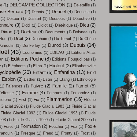
DELCAMPE COLLECTION
(2)
ue
(1)
Deletaille
(1)
ise Bernard
(2)
Denoël
(4)
Dennis
(1)
Denuelle
(1)
(1)
Desoer
(1)
Dessart
(1)
Dessous
(1)
Détective
(1)
onnaire
(3)
Dieu
(2)
Diddl
(1)
Didiot
(1)
Diététique
(1)
Dixon
(2)
Docteur
(4)
Documents
(1)
Doisneau
(1)
Droit
(3)
yfus
(1)
Drouhain
(1)
Du Terrail
(1)
Du-Chêne
Dupuis
(14)
Dunod
(3)
umoulin
(1)
Dunkerley
(1)
oël
(43)
Economies
(1)
EDILAU
(1)
Editions Atlas
Editions Poche
(8)
an
(1)
Editions Pouquoi pas
(1)
Eliotout
(2)
e
(1)
Eléphants
(1)
Elina
(1)
Elisabethville
yclopédie
(20)
Enfantina
(13)
Enfant
(5)
Enid
)
Espion
(2)
Esther
(1)
Estin
(1)
Etang
(1)
Ethnologie
Faivre
(2)
Famille
(2)
Famot
(5)
(1)
Faïences
(1)
Femme
(4)
Feltesse
(1)
Femmes
(1)
Fernandez
(1)
Flammarion
(16)
iorone
(1)
First
(1)
Fix
(1)
Flèche
 Glacial 1982
(1)
Fluide Glacial 1983
(1)
Fluide Glacial
Fluide Glacial 1992
(1)
Fluide Glacial 1993
(1)
Fluide
1998
(1)
Fluide Glacial 1999
(1)
Fluide Glacial 2000
(1)
Formation
(2)
Foxie
1)
Forêt
(1)
Foucher
(1)
Fox
(1)
ranquin
(1)
Fresque
(1)
Freud
(1)
Fronty
(1)
Frost
(1)