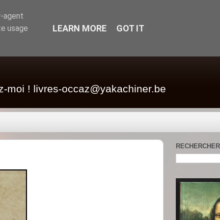
r-agent
LEARN MORE
GOT IT
te usage
z-moi ! livres-occaz@yakachiner.be
RECHERCHER