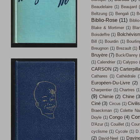
Beaudelaire
(1)
Beaujard
Beltzung
(1)
Bengali
(1)
B
Biblio-Rose
(11)
Biblio
Blake & Mortimer
(1)
Bla
Bolchévis
Boisdeffre
(1)
Bill
(1)
Bourdin
(1)
Bourlin
Breugnon
(1)
Brezault
(1)
Bruyère
(7)
Buck/Danny
(1)
Calendrier
(1)
Calypso
CARSON
(2)
Carterpill
Cathares
(1)
Cathédrale
(
Européen-Du-Livre
(2)
Charpentier
(1)
Chartres
(1
(9)
Chimie
(2)
Chine
(3
Ciné
(3)
Civili
Circus
(1)
Braeckman
(1)
Colette Na
Con
Congo
(4)
Doyle
(1)
D'Azur
(1)
Couillet
(1)
Cour
cyclisme
(1)
Cycole
(1)
D.
(2)
Davin
David-Neel
(1)