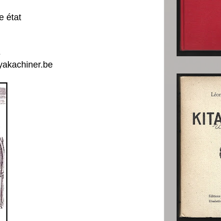
e état
s
yakachiner.be