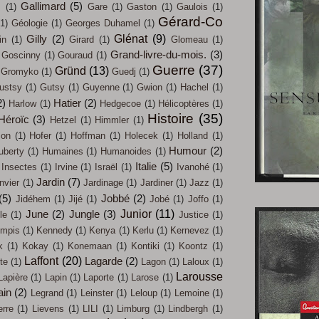
Gallimard
(5)
s
(1)
Gare
(1)
Gaston
(1)
Gaulois
(1)
Gérard-Co
(1)
Géologie
(1)
Georges Duhamel
(1)
Glénat
(9)
Gilly
(2)
in
(1)
Girard
(1)
Glomeau
(1)
Grand-livre-du-mois.
(3)
Goscinny
(1)
Gouraud
(1)
Guerre
(37)
Gründ
(13)
Gromyko
(1)
Guedj
(1)
ustsy
(1)
Gutsy
(1)
Guyenne
(1)
Gwion
(1)
Hachel
(1)
2)
Hatier
(2)
Harlow
(1)
Hedgecoe
(1)
Hélicoptères
(1)
Histoire
(35)
Héroïc
(3)
Hetzel
(1)
Himmler
(1)
on
(1)
Hofer
(1)
Hoffman
(1)
Holecek
(1)
Holland
(1)
Humour
(2)
uberty
(1)
Humaines
(1)
Humanoides
(1)
Italie
(5)
Insectes
(1)
Irvine
(1)
Israël
(1)
Ivanohé
(1)
Jardin
(7)
nvier
(1)
Jardinage
(1)
Jardiner
(1)
Jazz
(1)
(5)
Jobbé
(2)
Jidéhem
(1)
Jijé
(1)
Jobé
(1)
Joffo
(1)
Junior
(11)
June
(2)
Jungle
(3)
le
(1)
Justice
(1)
mpis
(1)
Kennedy
(1)
Kenya
(1)
Kerlu
(1)
Kernevez
(1)
k
(1)
Kokay
(1)
Konemaan
(1)
Kontiki
(1)
Koontz
(1)
Laffont
(20)
Lagarde
(2)
te
(1)
Lagon
(1)
Laloux
(1)
Larousse
Lapière
(1)
Lapin
(1)
Laporte
(1)
Larose
(1)
ain
(2)
Legrand
(1)
Leinster
(1)
Leloup
(1)
Lemoine
(1)
erre
(1)
Lievens
(1)
LILI
(1)
Limburg
(1)
Lindbergh
(1)