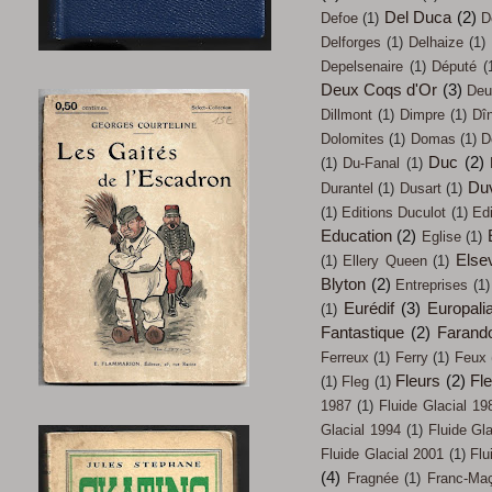
Del Duca
(2)
Defoe
(1)
D
Delforges
(1)
Delhaize
(1)
Depelsenaire
(1)
Député
(
Deux Coqs d'Or
(3)
Deu
Dillmont
(1)
Dimpre
(1)
Dî
Dolomites
(1)
Domas
(1)
D
Duc
(2)
(1)
Du-Fanal
(1)
Du
Durantel
(1)
Dusart
(1)
(1)
Editions Duculot
(1)
Ed
Education
(2)
Eglise
(1)
Elsev
(1)
Ellery Queen
(1)
Blyton
(2)
Entreprises
(1)
Eurédif
(3)
Europali
(1)
Fantastique
(2)
Farand
Ferreux
(1)
Ferry
(1)
Feux
Fleurs
(2)
Fl
(1)
Fleg
(1)
1987
(1)
Fluide Glacial 19
Glacial 1994
(1)
Fluide Gl
Fluide Glacial 2001
(1)
Flu
(4)
Fragnée
(1)
Franc-Ma