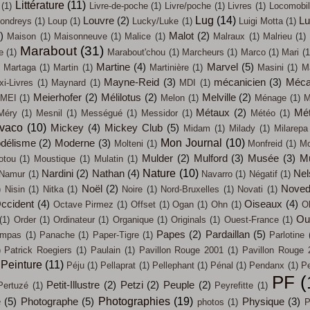
Littérature
(11)
(1)
Livre-de-poche
(1)
Livre/poche
(1)
Livres
(1)
Locomobi
Lug
(14)
Louvre
(2)
L
ondreys
(1)
Loup
(1)
Lucky/Luke
(1)
Luigi Motta
(1)
)
Malot
(2)
Maison
(1)
Maisonneuve
(1)
Malice
(1)
Malraux
(1)
Malrieu
(1)
Marabout
(31)
e
(1)
Marabout'chou
(1)
Marcheurs
(1)
Marco
(1)
Mari
(1
Martine
(4)
Marvel
(5)
Martaga
(1)
Martin
(1)
Martinière
(1)
Masini
(1)
M
Mayne-Reid
(3)
mécanicien
(3)
Méca
i-Livres
(1)
Maynard
(1)
MDI
(1)
Meierhofer
(2)
Mélilotus
(2)
Melville
(2)
MEI
(1)
Melon
(1)
Ménage
(1)
M
Métaux
(2)
Mét
Méry
(1)
Mesnil
(1)
Mességué
(1)
Messidor
(1)
Météo
(1)
évaco
(10)
Mickey
(4)
Mickey Club
(5)
Midam
(1)
Milady
(1)
Milarepa
Mon Journal
(10)
délisme
(2)
Moderne
(3)
Molteni
(1)
Monfreid
(1)
Mo
Mulder
(2)
Mulford
(3)
Musée
(3)
M
otou
(1)
Moustique
(1)
Mulatin
(1)
Nature
(10)
Nardini
(2)
Nathan
(4)
Nel
Namur
(1)
Navarro
(1)
Négatif
(1)
Noël
(2)
Noved
)
Nisin
(1)
Nitka
(1)
Noire
(1)
Nord-Bruxelles
(1)
Novati
(1)
ccident
(4)
Oiseaux
(4)
Octave Pirmez
(1)
Offset
(1)
Ogan
(1)
Ohn
(1)
O
Out
(1)
Order
(1)
Ordinateur
(1)
Organique
(1)
Originals
(1)
Ouest-France
(1)
Papes
(2)
Pardaillan
(5)
mpas
(1)
Panache
(1)
Paper-Tigre
(1)
Parlotine
)
Patrick Roegiers
(1)
Paulain
(1)
Pavillon Rouge 2001
(1)
Pavillon Rouge 
Peinture
(11)
Péju
(1)
Pellaprat
(1)
Pellephant
(1)
Pénal
(1)
Pendanx
(1)
Pe
PF
(
Petit-Illustre
(2)
Petzi
(2)
Peuple
(2)
Pertuzé
(1)
Peyrefitte
(1)
Photographies
(19)
e
(5)
Photographe
(5)
Physique
(3)
photos
(1)
P