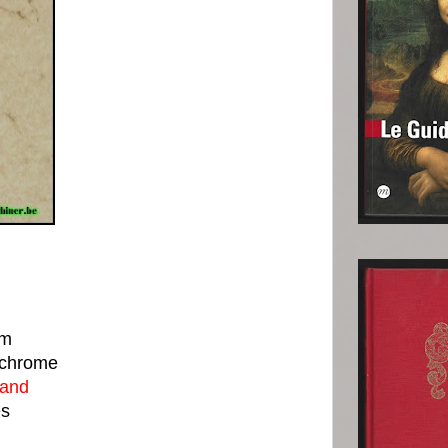
mm
ochrome
mand
es