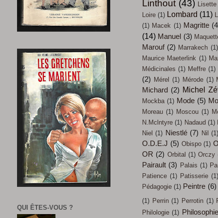
Linthout
(43)
Lisette
Lombard
(11)
Loire
(1)
L
Magritte
(4
(1)
Macek
(1)
(14)
Manuel
(3)
Maquett
Marouf
(2)
Marrakech
(1)
Maurice Maeterlink
(1)
Max
Médicinales
(1)
Meffre
(1)
(2)
Mérel
(1)
Mérode
(1)
Michel Z
Michard
(2)
Mode
(5)
Mo
Mockba
(1)
Moreau
(1)
Moscou
(1)
M
N.Mclntyre
(1)
Nadaud
(1)
Niestlé
(7)
Niel
(1)
Nil
(1
O.D.E.J
(5)
O
Obispo
(1)
OR
(2)
Orbital
(1)
Orczy
Pairault
(3)
Palais
(1)
Pa
Patience
(1)
Patisserie
(1
Peintre
(6)
Pédagogie
(1)
(1)
Perrin
(1)
Perrotin
(1)
QUI ÊTES-VOUS ?
Philosophi
Philologie
(1)