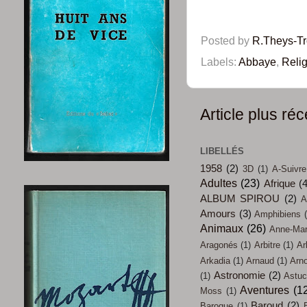
Posted by
R.Theys-T
Labels:
Abbaye
,
Reli
Article plus réc
LIBELLÉS
1958
(2)
3D
(1)
A-Suivre
Adultes
(23)
Afrique
(
ALBUM SPIROU
(2)
A
Amours
(3)
Amphibiens
Animaux
(26)
Anne-Mari
Aragonés
(1)
Arbitre
(1)
Ar
Arkadia
(1)
Arnaud
(1)
Arn
Astronomie
(2)
(1)
Astu
Aventures
(1
Moss
(1)
Baroud
(2)
Baroque
(1)