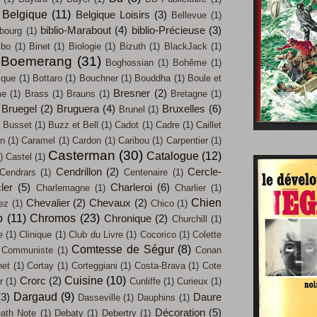
Belgique
(11)
Belgique Loisirs
(3)
Bellevue
(1)
biblio-Marabout
(4)
biblio-Précieuse
(3)
bourg
(1)
mbo
(1)
Binet
(1)
Biologie
(1)
Bizuth
(1)
BlackJack
(1)
Boemerang
(31)
Boghossian
(1)
Bohême
(1)
ique
(1)
Bottaro
(1)
Bouchner
(1)
Bouddha
(1)
Boule et
Bresner
(2)
me
(1)
Brass
(1)
Brauns
(1)
Bretagne
(1)
Bruegel
(2)
Bruguera
(4)
Bruxelles
(6)
Brunel
(1)
Busset
(1)
Buzz et Bell
(1)
Cadot
(1)
Cadre
(1)
Caillet
an
(1)
Caramel
(1)
Cardon
(1)
Caribou
(1)
Carpentier
(1)
Casterman
(30)
Catalogue
(12)
)
Castel
(1)
Cendrillon
(2)
Cercle-
Cendrars
(1)
Centenaire
(1)
ler
(5)
Charleroi
(6)
Charlemagne
(1)
Charlier
(1)
Chien
Chevalier
(2)
Chevaux
(2)
iez
(1)
Chico
(1)
b
(11)
Chromos
(23)
Chronique
(2)
Churchill
(1)
e
(1)
Clinique
(1)
Club du Livre
(1)
Cocorico
(1)
Colette
Comtesse de Ségur
(8)
Communiste
(1)
Conan
net
(1)
Cortay
(1)
Corteggiani
(1)
Costa-Brava
(1)
Cote
Cuisine
(10)
Crorc
(2)
r
(1)
Cunliffe
(1)
Curieux
(1)
Dargaud
(9)
(3)
Daure
Dasseville
(1)
Dauphins
(1)
Décoration
(5)
ath Note
(1)
Debaty
(1)
Debertry
(1)