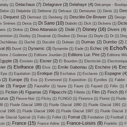
Delachaux
(7)
Delagrave
(3)
Delahaye
(4)
elaby
(1)
Delcampe - Boutiq
Den
Delon
(1)
Delpérée
(1)
Delterne
(1)
Delvaux
(1)
Demeures
(1)
Denis
(1)
Dequest
(2)
Desclée-De-Brower
(2)
1)
Dermaut
(1)
Desberg
(1)
Design
Di Sano
(10)
Dicti
x Sirènes
(1)
Dexia
(1)
Diabolo
(1)
Dick
(1)
Dickens
(1)
Disney
(16)
Dino Attanasio
(2)
Diolé
(7)
Divers
(4)
ners
(1)
Dinkie
(1)
ominion
(1)
Dooley
(1)
Douenat
(1)
Douleur
(1)
Dovaz
(1)
Doyle
(1)
Dr
(1)
Dre
Dumas
(2)
Dumbo
(2)
Duchâteau
(1)
Duché
(1)
Duculot
(1)
Dulwan
(1)
D
Echo/N
val
(6)
Dynamic
(3)
Echec
(4)
Duvel
(1)
Dynamite
(1)
Eade
(1)
Editions Luc Pire
(2)
itions J.Godenne
(1)
Editions Jourdan
(1)
Editions Mil
Egypte
(3)
Eisner
(2)
Einstein
(1)
El Bourdon
(1)
Electricité
(1)
Electroniqu
Elvifrance
(8)
Enc
ier
(5)
Emile Gaboriau
(2)
Enchère
(4)
Elvis
(1)
Erotique
(5)
Espagne
(4
Epa
(1)
Equitation
(1)
Eschatus
(1)
Esclaves
(1)
a
(2)
Europe
(5)
Eva
(1)
Evremond
(1)
Exposition
(1)
Eyrolles
(1)
Fabbri
ole
(3)
Fargue
(2)
Faunaflor
(1)
faune
(1)
Faure
(1)
Fayard
(1)
Félix
(1)
Fiction
(4)
Figueras
(2)
Filipacchi
(2)
Film
(2)
Finch
(6)
(1)
Fillette
(1)
F
eurus
(2)
Fleuve-Noir
(1)
Flicky
(1)
FLINGO
(1)
Florence
(1)
Floriot
(1)
Fluide
88
(1)
Fluide Glacial 1989
(1)
Fluide Glacial 1990
(1)
Fluide Glacial 1991
(1)
acial 1995
(1)
Fluide Glacial 1996
(1)
Fluide Glacial 1997
(1)
Fluide Glacial 
Fomat
(3)
ide Glacial Spécial
(1)
Folio
(1)
Follet
(1)
Fondation
(1)
Football
(
France
(15)
France-Loisirs
(9)
çon
(1)
France Adine
(1)
Franklin
(1)
F