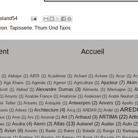
roland54
gion
,
Tapisserie
,
Thurn Und Taxis
ent
Accueil
(1)
Abbaye
(1)
ABDI
(1)
Académie
(1)
Achard
(1)
Ackere
(1)
Acoz
(1)
Ac
4)
Ajusteur
(7)
Akim
Aga Khans
(1)
Agenda
(1)
Agenor
(1)
Agriculture
(1)
Alexandre Dumas
(3)
A
lcott
(1)
Aldred
(1)
Aliments
(1)
Allemagne
(1)
(1)
Amyris
(1)
Anatole France
(1)
Anatomie
(1)
Andersen
(1)
André Neufort
(1
Antwerpen
(2)
Anvers
(2)
e Tellier
(1)
Antarès
(1)
Antiquité
(1)
Apollo
(1
ARED
Architecture
(4)
boris
(1)
Arbres
(1)
Arcq
(1)
ARDAN
(1)
Ardel
(1)
ARTIMA
(22)
Arti
Art
(7)
Arthaud
(3)
oux
(1)
Aron
(1)
Ars
(1)
Arsenal
(1)
Atlas
(13)
Asuka
(4)
Atemi
(2)
Aubanel
(2)
Audax
(2)
Auto
(2
ces
(1)
2)
Avion
(6)
Avonto
(1)
Badie
(1)
Baker
(1)
Balade
(1)
Banga
(1)
Barbapa
Barruel
(1)
Barthes
(1)
Bastos
(1)
Bateau
(1)
Batet
(1)
Bauche
(1)
Baussier