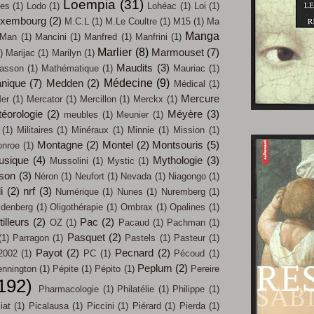
Loempia
(31)
les
(1)
Lodo
(1)
Lohéac
(1)
Loi
(1)
uxembourg
(2)
M.C.L
(1)
M.Le Coultre
(1)
M15
(1)
Ma
Manga
Man
(1)
Mancini
(1)
Manfred
(1)
Manfrini
(1)
Marlier
(8)
Marmouset
(7)
)
Marijac
(1)
Marilyn
(1)
Maudits
(3)
asson
(1)
Mathématique
(1)
Mauriac
(1)
Médecine
(9)
nique
(7)
Medden
(2)
Médical
(1)
Mercure
er
(1)
Mercator
(1)
Mercillon
(1)
Merckx
(1)
éorologie
(2)
Méyère
(3)
meubles
(1)
Meunier
(1)
(1)
Militaires
(1)
Minéraux
(1)
Minnie
(1)
Mission
(1)
Montagne
(2)
Montel
(2)
Montsouris
(5)
nroe
(1)
usique
(4)
Mythologie
(3)
Mussolini
(1)
Mystic
(1)
son
(3)
Néron
(1)
Neufort
(1)
Nevada
(1)
Niagongo
(1)
i
(2)
nrf
(3)
Numérique
(1)
Nunes
(1)
Nuremberg
(1)
ldenberg
(1)
Oligothérapie
(1)
Ombrax
(1)
Opalines
(1)
illeurs
(2)
Pac
(2)
OZ
(1)
Pacaud
(1)
Pachman
(1)
Pasquet
(2)
(1)
Parragon
(1)
Pastels
(1)
Pasteur
(1)
Payot
(2)
Pecnard
(2)
2002
(1)
PC
(1)
Pécoud
(1)
Peplum
(2)
nnington
(1)
Pépite
(1)
Pépito
(1)
Pereire
192)
Pharmacologie
(1)
Philatélie
(1)
Philippe
(1)
iat
(1)
Picalausa
(1)
Piccini
(1)
Piérard
(1)
Pierda
(1)