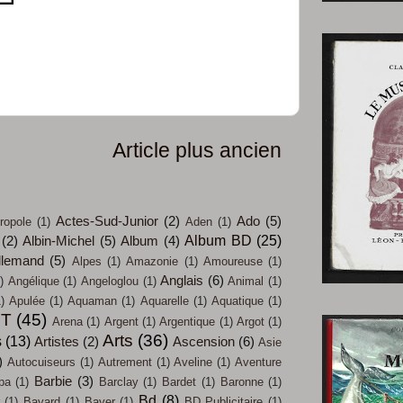
Article plus ancien
Actes-Sud-Junior
(2)
Ado
(5)
ropole
(1)
Aden
(1)
Album BD
(25)
(2)
Albin-Michel
(5)
Album
(4)
llemand
(5)
Alpes
(1)
Amazonie
(1)
Amoureuse
(1)
Anglais
(6)
)
Angélique
(1)
Angeloglou
(1)
Animal
(1)
)
Apulée
(1)
Aquaman
(1)
Aquarelle
(1)
Aquatique
(1)
IT
(45)
Arena
(1)
Argent
(1)
Argentique
(1)
Argot
(1)
Arts
(36)
s
(13)
Artistes
(2)
Ascension
(6)
Asie
)
Autocuiseurs
(1)
Autrement
(1)
Aveline
(1)
Aventure
Barbie
(3)
pa
(1)
Barclay
(1)
Bardet
(1)
Baronne
(1)
Bd
(8)
(1)
Bayard
(1)
Bayer
(1)
BD Publicitaire
(1)