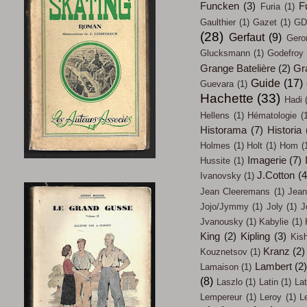
Funcken
(3)
F
Furia
(1)
Gaulthier
(1)
Gazet
(1)
GD
(28)
Gerfaut
(9)
Gero
Glucksmann
(1)
Godefroy
Grange Batelière
(2)
Gr
Guide
(17)
Guevara
(1)
Hachette
(33)
Hadi
Hellens
(1)
Hématologie
(
Historama
(7)
Historia
Holmes
(1)
Holt
(1)
Hom
(
Imagerie
(7)
Hussite
(1)
J.Cotton
(4
Ivanovsky
(1)
Jean Cleeremans
(1)
Jean
Jojo/Jymmy
(1)
Joly
(1)
J
Jvanousky
(1)
Kabylie
(1)
King
(2)
Kipling
(3)
Kish
Kranz
(2)
Kouznetsov
(1)
Lambert
(2
Lamaison
(1)
(8)
Laszlo
(1)
Latin
(1)
Lat
Lempereur
(1)
Leroy
(1)
L