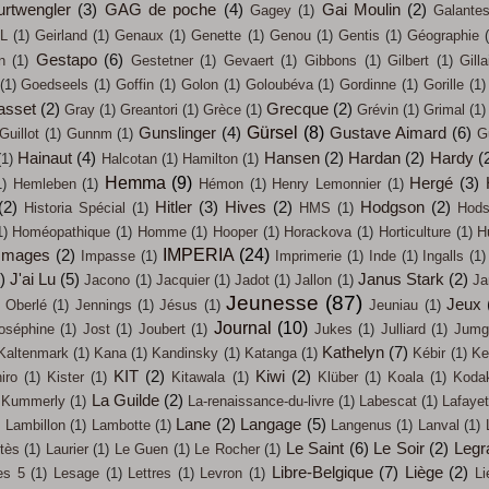
urtwengler
(3)
GAG de poche
(4)
Gai Moulin
(2)
Gagey
(1)
Galante
L
(1)
Geirland
(1)
Genaux
(1)
Genette
(1)
Genou
(1)
Gentis
(1)
Géographie
Gestapo
(6)
n
(1)
Gestetner
(1)
Gevaert
(1)
Gibbons
(1)
Gilbert
(1)
Gilla
(1)
Goedseels
(1)
Goffin
(1)
Golon
(1)
Goloubéva
(1)
Gordinne
(1)
Gorille
(1)
asset
(2)
Grecque
(2)
Gray
(1)
Greantori
(1)
Grèce
(1)
Grévin
(1)
Grimal
(1)
Gürsel
(8)
Gunslinger
(4)
Gustave Aimard
(6)
Guillot
(1)
Gunnm
(1)
G
Hainaut
(4)
Hansen
(2)
Hardan
(2)
Hardy
(
(1)
Halcotan
(1)
Hamilton
(1)
Hemma
(9)
Hergé
(3)
1)
Hemleben
(1)
Hémon
(1)
Henry Lemonnier
(1)
(2)
Hitler
(3)
Hives
(2)
Hodgson
(2)
Historia Spécial
(1)
HMS
(1)
Hods
1)
Homéopathique
(1)
Homme
(1)
Hooper
(1)
Horackova
(1)
Horticulture
(1)
H
IMPERIA
(24)
Images
(2)
Impasse
(1)
Imprimerie
(1)
Inde
(1)
Ingalls
(1)
)
J'ai Lu
(5)
Janus Stark
(2)
Jacono
(1)
Jacquier
(1)
Jadot
(1)
Jallon
(1)
Ja
Jeunesse
(87)
Jeux
 Oberlé
(1)
Jennings
(1)
Jésus
(1)
Jeuniau
(1)
Journal
(10)
oséphine
(1)
Jost
(1)
Joubert
(1)
Jukes
(1)
Julliard
(1)
Jumg
Kathelyn
(7)
Kaltenmark
(1)
Kana
(1)
Kandinsky
(1)
Katanga
(1)
Kébir
(1)
Ke
KIT
(2)
Kiwi
(2)
iro
(1)
Kister
(1)
Kitawala
(1)
Klüber
(1)
Koala
(1)
Koda
La Guilde
(2)
Kummerly
(1)
La-renaissance-du-livre
(1)
Labescat
(1)
Lafayet
)
Lane
(2)
Langage
(5)
Lambillon
(1)
Lambotte
(1)
Langenus
(1)
Lanval
(1)
Le Saint
(6)
Le Soir
(2)
Legr
tès
(1)
Laurier
(1)
Le Guen
(1)
Le Rocher
(1)
Libre-Belgique
(7)
Liège
(2)
es 5
(1)
Lesage
(1)
Lettres
(1)
Levron
(1)
Li