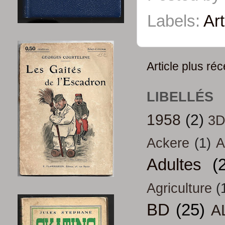
Labels:
Ar
Article plus réc
LIBELLÉS
1958
(2)
3
Ackere
(1)
A
Adultes
(
Agriculture
(
BD
(25)
A