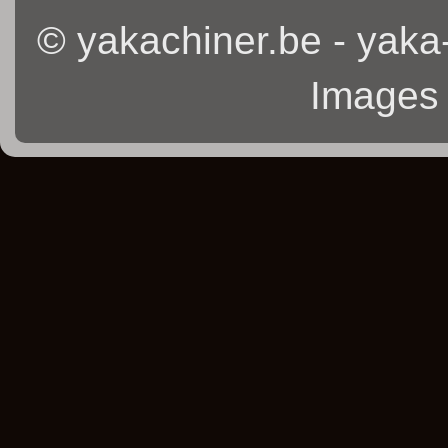
© yakachiner.be - yaka
Images