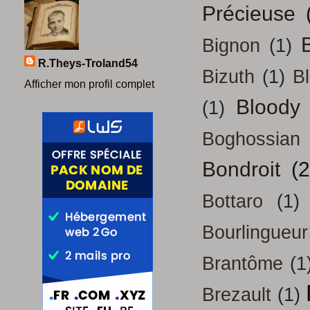
Précieuse
B
Bignon
(1)
R.Theys-Troland54
Bizuth
(1)
B
Afficher mon profil complet
Bloody
(1)
Boghossian
Bondroit
(2
Bottaro
(1)
Bourlingueur
Brantôme
(1
Brezault
(1)