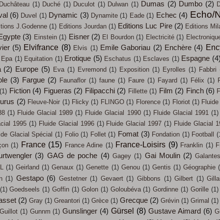
Dumas
(2)
Dumbo
(2)
Duchâteau
(1)
Duché
(1)
Duculot
(1)
Dulwan
(1)
D
Echo/N
val
(6)
Dynamic
(3)
Echec
(4)
Duvel
(1)
Dynamite
(1)
Eade
(1)
Editions Luc Pire
(2)
itions J.Godenne
(1)
Editions Jourdan
(1)
Editions Mil
Egypte
(3)
Eisner
(2)
Einstein
(1)
El Bourdon
(1)
Electricité
(1)
Electroniqu
Elvifrance
(8)
Enc
ier
(5)
Emile Gaboriau
(2)
Enchère
(4)
Elvis
(1)
Erotique
(5)
Espagne
(4
Epa
(1)
Equitation
(1)
Eschatus
(1)
Esclaves
(1)
a
(2)
Europe
(5)
Eva
(1)
Evremond
(1)
Exposition
(1)
Eyrolles
(1)
Fabbri
ole
(3)
Fargue
(2)
Faunaflor
(1)
faune
(1)
Faure
(1)
Fayard
(1)
Félix
(1)
Fiction
(4)
Figueras
(2)
Filipacchi
(2)
Film
(2)
Finch
(6)
(1)
Fillette
(1)
F
eurus
(2)
Fleuve-Noir
(1)
Flicky
(1)
FLINGO
(1)
Florence
(1)
Floriot
(1)
Fluide
88
(1)
Fluide Glacial 1989
(1)
Fluide Glacial 1990
(1)
Fluide Glacial 1991
(1)
acial 1995
(1)
Fluide Glacial 1996
(1)
Fluide Glacial 1997
(1)
Fluide Glacial 
Fomat
(3)
ide Glacial Spécial
(1)
Folio
(1)
Follet
(1)
Fondation
(1)
Football
(
France
(15)
France-Loisirs
(9)
çon
(1)
France Adine
(1)
Franklin
(1)
F
urtwengler
(3)
GAG de poche
(4)
Gai Moulin
(2)
Gagey
(1)
Galante
L
(1)
Geirland
(1)
Genaux
(1)
Genette
(1)
Genou
(1)
Gentis
(1)
Géographie
Gestapo
(6)
n
(1)
Gestetner
(1)
Gevaert
(1)
Gibbons
(1)
Gilbert
(1)
Gilla
(1)
Goedseels
(1)
Goffin
(1)
Golon
(1)
Goloubéva
(1)
Gordinne
(1)
Gorille
(1)
asset
(2)
Grecque
(2)
Gray
(1)
Greantori
(1)
Grèce
(1)
Grévin
(1)
Grimal
(1)
Gürsel
(8)
Gunslinger
(4)
Gustave Aimard
(6)
Guillot
(1)
Gunnm
(1)
G