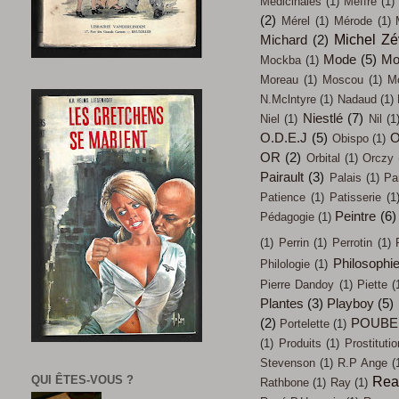
Médicinales
(1)
Meffre
(1)
(2)
Mérel
(1)
Mérode
(1)
Michel Z
Michard
(2)
Mode
(5)
Mo
Mockba
(1)
Moreau
(1)
Moscou
(1)
M
N.Mclntyre
(1)
Nadaud
(1)
Niestlé
(7)
Niel
(1)
Nil
(1
O.D.E.J
(5)
O
Obispo
(1)
OR
(2)
Orbital
(1)
Orczy
Pairault
(3)
Palais
(1)
Pa
Patience
(1)
Patisserie
(1
Peintre
(6)
Pédagogie
(1)
(1)
Perrin
(1)
Perrotin
(1)
Philosophi
Philologie
(1)
Pierre Dandoy
(1)
Piette
(
Plantes
(3)
Playboy
(5)
(2)
POUBE
Portelette
(1)
(1)
Produits
(1)
Prostitutio
Stevenson
(1)
R.P Ange
(
QUI ÊTES-VOUS ?
Rea
Rathbone
(1)
Ray
(1)