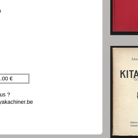
m
.00 €
lus ?
yakachiner.be