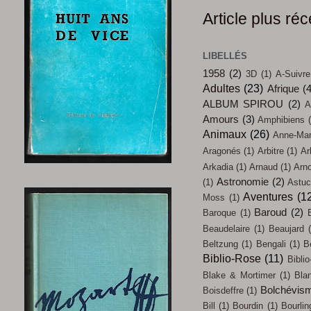
Article plus réc
LIBELLÉS
1958
(2)
3D
(1)
A-Suivre
Adultes
(23)
Afrique
(
ALBUM SPIROU
(2)
A
Amours
(3)
Amphibiens
Animaux
(26)
Anne-Mari
Aragonés
(1)
Arbitre
(1)
Ar
Arkadia
(1)
Arnaud
(1)
Arn
Astronomie
(2)
(1)
Astu
Aventures
(1
Moss
(1)
Baroud
(2)
Baroque
(1)
Beaudelaire
(1)
Beaujard
Beltzung
(1)
Bengali
(1)
B
Biblio-Rose
(11)
Biblio
Blake & Mortimer
(1)
Bla
Bolchévis
Boisdeffre
(1)
Bill
(1)
Bourdin
(1)
Bourlin