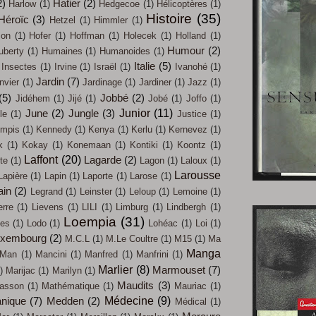
2)
Hatier
(2)
Harlow
(1)
Hedgecoe
(1)
Hélicoptères
(1)
Histoire
(35)
Héroïc
(3)
Hetzel
(1)
Himmler
(1)
on
(1)
Hofer
(1)
Hoffman
(1)
Holecek
(1)
Holland
(1)
Humour
(2)
uberty
(1)
Humaines
(1)
Humanoides
(1)
Italie
(5)
Insectes
(1)
Irvine
(1)
Israël
(1)
Ivanohé
(1)
Jardin
(7)
nvier
(1)
Jardinage
(1)
Jardiner
(1)
Jazz
(1)
(5)
Jobbé
(2)
Jidéhem
(1)
Jijé
(1)
Jobé
(1)
Joffo
(1)
Junior
(11)
June
(2)
Jungle
(3)
le
(1)
Justice
(1)
mpis
(1)
Kennedy
(1)
Kenya
(1)
Kerlu
(1)
Kernevez
(1)
k
(1)
Kokay
(1)
Konemaan
(1)
Kontiki
(1)
Koontz
(1)
Laffont
(20)
Lagarde
(2)
te
(1)
Lagon
(1)
Laloux
(1)
Larousse
Lapière
(1)
Lapin
(1)
Laporte
(1)
Larose
(1)
ain
(2)
Legrand
(1)
Leinster
(1)
Leloup
(1)
Lemoine
(1)
erre
(1)
Lievens
(1)
LILI
(1)
Limburg
(1)
Lindbergh
(1)
Loempia
(31)
les
(1)
Lodo
(1)
Lohéac
(1)
Loi
(1)
uxembourg
(2)
M.C.L
(1)
M.Le Coultre
(1)
M15
(1)
Ma
Manga
Man
(1)
Mancini
(1)
Manfred
(1)
Manfrini
(1)
Marlier
(8)
Marmouset
(7)
)
Marijac
(1)
Marilyn
(1)
Maudits
(3)
asson
(1)
Mathématique
(1)
Mauriac
(1)
Médecine
(9)
nique
(7)
Medden
(2)
Médical
(1)