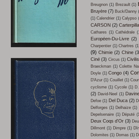
Breugnon
(1)
Brezault
(1)
Bruyère
(7)
Buck/Danny
(1)
Calendrier
(1)
Calypso
CARSON
(2)
Carterpill
Cathares
(1)
Cathédrale
(
Européen-Du-Livre
(2)
Charpentier
(1)
Chartres
(1
(9)
Chimie
(2)
Chine
(3
Ciné
(3)
Civili
Circus
(1)
Braeckman
(1)
Colette Na
Con
Congo
(4)
Doyle
(1)
D'Azur
(1)
Couillet
(1)
Cour
cyclisme
(1)
Cycole
(1)
D.
(2)
Davin
David-Neel
(1)
Del Duca
(2)
Defoe
(1)
D
Delforges
(1)
Delhaize
(1)
Depelsenaire
(1)
Député
(
Deux Coqs d'Or
(3)
Deu
Dillmont
(1)
Dimpre
(1)
Dî
Dolomites
(1)
Domas
(1)
D