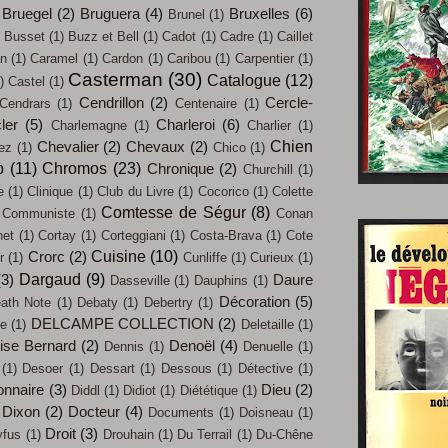
Bruegel
(2)
Bruguera
(4)
Bruxelles
(6)
Brunel
(1)
Busset
(1)
Buzz et Bell
(1)
Cadot
(1)
Cadre
(1)
Caillet
an
(1)
Caramel
(1)
Cardon
(1)
Caribou
(1)
Carpentier
(1)
Casterman
(30)
Catalogue
(12)
)
Castel
(1)
Cendrillon
(2)
Cercle-
Cendrars
(1)
Centenaire
(1)
ler
(5)
Charleroi
(6)
Charlemagne
(1)
Charlier
(1)
Chien
Chevalier
(2)
Chevaux
(2)
iez
(1)
Chico
(1)
b
(11)
Chromos
(23)
Chronique
(2)
Churchill
(1)
e
(1)
Clinique
(1)
Club du Livre
(1)
Cocorico
(1)
Colette
Comtesse de Ségur
(8)
Communiste
(1)
Conan
net
(1)
Cortay
(1)
Corteggiani
(1)
Costa-Brava
(1)
Cote
Cuisine
(10)
Crorc
(2)
r
(1)
Cunliffe
(1)
Curieux
(1)
Dargaud
(9)
(3)
Daure
Dasseville
(1)
Dauphins
(1)
Décoration
(5)
ath Note
(1)
Debaty
(1)
Debertry
(1)
DELCAMPE COLLECTION
(2)
ue
(1)
Deletaille
(1)
ise Bernard
(2)
Denoël
(4)
Dennis
(1)
Denuelle
(1)
(1)
Desoer
(1)
Dessart
(1)
Dessous
(1)
Détective
(1)
onnaire
(3)
Dieu
(2)
Diddl
(1)
Didiot
(1)
Diététique
(1)
Dixon
(2)
Docteur
(4)
Documents
(1)
Doisneau
(1)
Droit
(3)
yfus
(1)
Drouhain
(1)
Du Terrail
(1)
Du-Chêne