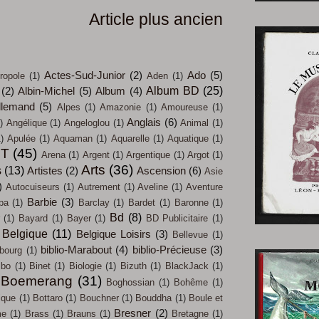
Article plus ancien
Actes-Sud-Junior
(2)
Ado
(5)
ropole
(1)
Aden
(1)
Album BD
(25)
(2)
Albin-Michel
(5)
Album
(4)
llemand
(5)
Alpes
(1)
Amazonie
(1)
Amoureuse
(1)
Anglais
(6)
)
Angélique
(1)
Angeloglou
(1)
Animal
(1)
)
Apulée
(1)
Aquaman
(1)
Aquarelle
(1)
Aquatique
(1)
IT
(45)
Arena
(1)
Argent
(1)
Argentique
(1)
Argot
(1)
Arts
(36)
s
(13)
Artistes
(2)
Ascension
(6)
Asie
)
Autocuiseurs
(1)
Autrement
(1)
Aveline
(1)
Aventure
Barbie
(3)
pa
(1)
Barclay
(1)
Bardet
(1)
Baronne
(1)
Bd
(8)
(1)
Bayard
(1)
Bayer
(1)
BD Publicitaire
(1)
Belgique
(11)
Belgique Loisirs
(3)
Bellevue
(1)
biblio-Marabout
(4)
biblio-Précieuse
(3)
bourg
(1)
mbo
(1)
Binet
(1)
Biologie
(1)
Bizuth
(1)
BlackJack
(1)
Boemerang
(31)
Boghossian
(1)
Bohême
(1)
ique
(1)
Bottaro
(1)
Bouchner
(1)
Bouddha
(1)
Boule et
Bresner
(2)
me
(1)
Brass
(1)
Brauns
(1)
Bretagne
(1)