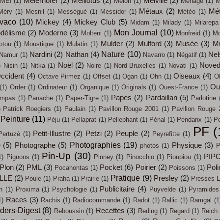
Meierhofer
(2)
Mélilotus
(2)
Melville
(2)
MEI
(1)
Melon
(1)
Ménage
(1)
M
Métaux
(2)
Mét
Méry
(1)
Mesnil
(1)
Mességué
(1)
Messidor
(1)
Météo
(1)
évaco
(10)
Mickey
(4)
Mickey Club
(5)
Midam
(1)
Milady
(1)
Milarepa
Mon Journal
(10)
délisme
(2)
Moderne
(3)
Molteni
(1)
Monfreid
(1)
Mo
Mulder
(2)
Mulford
(3)
Musée
(3)
M
otou
(1)
Moustique
(1)
Mulatin
(1)
Nature
(10)
Nardini
(2)
Nathan
(4)
Nel
Namur
(1)
Navarro
(1)
Négatif
(1)
Noël
(2)
Noved
)
Nisin
(1)
Nitka
(1)
Noire
(1)
Nord-Bruxelles
(1)
Novati
(1)
ccident
(4)
Oiseaux
(4)
Octave Pirmez
(1)
Offset
(1)
Ogan
(1)
Ohn
(1)
O
Out
(1)
Order
(1)
Ordinateur
(1)
Organique
(1)
Originals
(1)
Ouest-France
(1)
Papes
(2)
Pardaillan
(5)
mpas
(1)
Panache
(1)
Paper-Tigre
(1)
Parlotine
)
Patrick Roegiers
(1)
Paulain
(1)
Pavillon Rouge 2001
(1)
Pavillon Rouge 
Peinture
(11)
Péju
(1)
Pellaprat
(1)
Pellephant
(1)
Pénal
(1)
Pendanx
(1)
Pe
PF
(
Petit-Illustre
(2)
Petzi
(2)
Peuple
(2)
Pertuzé
(1)
Peyrefitte
(1)
Photographies
(19)
e
(5)
Photographe
(5)
Physique
(3)
photos
(1)
P
Pin-Up
(30)
PIP
1)
Pignons
(1)
Pinney
(1)
Pinocchio
(1)
Pioupiou
(1)
Plon
(2)
PML
(3)
Pocket
(6)
Poirier
(2)
Poli
Pocahontas
(1)
Poissons
(1)
Pratique
(9)
LLE
(2)
Presley
(2)
Poule
(1)
Praha
(1)
Prairie
(1)
Presses-L
Publicitaire
(4)
n
(1)
Proxima
(1)
Psychologie
(1)
Puyvelde
(1)
Pyramides
Races
(3)
1)
Rachis
(1)
Radiocommande
(1)
Radot
(1)
Rallic
(1)
Ramgal
(1
ders-Digest
(8)
Recettes
(3)
Reboussin
(1)
Reding
(1)
Regard
(1)
Reich