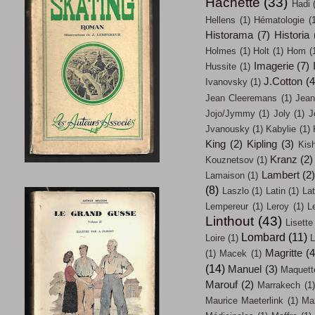
Hachette
(33)
Hadi
Hellens
(1)
Hématologie
(
Historama
(7)
Historia
Holmes
(1)
Holt
(1)
Hom
(
Imagerie
(7)
Hussite
(1)
J.Cotton
(4
Ivanovsky
(1)
Jean Cleeremans
(1)
Jean
Jojo/Jymmy
(1)
Joly
(1)
J
Jvanousky
(1)
Kabylie
(1)
King
(2)
Kipling
(3)
Kish
Kranz
(2)
Kouznetsov
(1)
Lambert
(2
Lamaison
(1)
(8)
Laszlo
(1)
Latin
(1)
Lat
Lempereur
(1)
Leroy
(1)
L
Linthout
(43)
Lisette
Lombard
(11)
Loire
(1)
L
Magritte
(4
(1)
Macek
(1)
(14)
Manuel
(3)
Maquett
Marouf
(2)
Marrakech
(1)
Maurice Maeterlink
(1)
Max