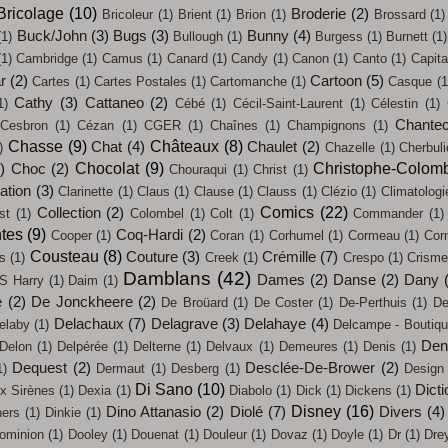
Bricolage
(10)
Broderie
(2)
Bricoleur
(1)
Brient
(1)
Brion
(1)
Brossard
(1)
Buck/John
(3)
Bugs
(3)
Bunny
(4)
(1)
Bullough
(1)
Burgess
(1)
Burnett
(1)
(1)
Cambridge
(1)
Camus
(1)
Canard
(1)
Candy
(1)
Canon
(1)
Canto
(1)
Capit
ar
(2)
Cartoon
(5)
Cartes
(1)
Cartes Postales
(1)
Cartomanche
(1)
Casque
(1
Cathy
(3)
Cattaneo
(2)
1)
Cébé
(1)
Cécil-Saint-Laurent
(1)
Célestin
(1)
Chantec
Cesbron
(1)
Cézan
(1)
CGER
(1)
Chaînes
(1)
Champignons
(1)
Chasse
(9)
Châteaux
(8)
Chat
(4)
Chaulet
(2)
)
Chazelle
(1)
Cherbul
Chocolat
(9)
Christophe-Colom
)
Choc
(2)
Chouraqui
(1)
Christ
(1)
sation
(3)
Clarinette
(1)
Claus
(1)
Clause
(1)
Clauss
(1)
Clézio
(1)
Climatologi
Comics
(22)
Collection
(2)
st
(1)
Colombel
(1)
Colt
(1)
Commander
(1)
tes
(9)
Coq-Hardi
(2)
Cooper
(1)
Coran
(1)
Corhumel
(1)
Cormeau
(1)
Cor
Cousteau
(8)
Couture
(3)
Crémille
(7)
s
(1)
Creek
(1)
Crespo
(1)
Crisme
Damblans
(42)
Dames
(2)
Danse
(2)
Dany
S Harry
(1)
Daim
(1)
e
(2)
De Jonckheere
(2)
De Broüard
(1)
De Coster
(1)
De-Perthuis
(1)
De
Delachaux
(7)
Delagrave
(3)
Delahaye
(4)
elaby
(1)
Delcampe - Boutiq
Den
Delon
(1)
Delpérée
(1)
Delterne
(1)
Delvaux
(1)
Demeures
(1)
Denis
(1)
Dequest
(2)
Desclée-De-Brower
(2)
1)
Dermaut
(1)
Desberg
(1)
Design
Di Sano
(10)
Dicti
x Sirènes
(1)
Dexia
(1)
Diabolo
(1)
Dick
(1)
Dickens
(1)
Disney
(16)
Dino Attanasio
(2)
Diolé
(7)
Divers
(4)
ners
(1)
Dinkie
(1)
ominion
(1)
Dooley
(1)
Douenat
(1)
Douleur
(1)
Dovaz
(1)
Doyle
(1)
Dr
(1)
Dre