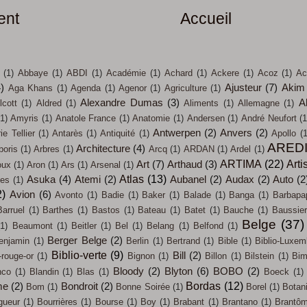
ent
Accueil
(1)
Abbaye
(1)
ABDI
(1)
Académie
(1)
Achard
(1)
Ackere
(1)
Acoz
(1)
Ac
4)
Ajusteur
(7)
Akim
Aga Khans
(1)
Agenda
(1)
Agenor
(1)
Agriculture
(1)
Alexandre Dumas
(3)
A
lcott
(1)
Aldred
(1)
Aliments
(1)
Allemagne
(1)
(1)
Amyris
(1)
Anatole France
(1)
Anatomie
(1)
Andersen
(1)
André Neufort
(1
Antwerpen
(2)
Anvers
(2)
e Tellier
(1)
Antarès
(1)
Antiquité
(1)
Apollo
(1
ARED
Architecture
(4)
boris
(1)
Arbres
(1)
Arcq
(1)
ARDAN
(1)
Ardel
(1)
ARTIMA
(22)
Arti
Art
(7)
Arthaud
(3)
oux
(1)
Aron
(1)
Ars
(1)
Arsenal
(1)
Atlas
(13)
Asuka
(4)
Atemi
(2)
Aubanel
(2)
Audax
(2)
Auto
(2
ces
(1)
2)
Avion
(6)
Avonto
(1)
Badie
(1)
Baker
(1)
Balade
(1)
Banga
(1)
Barbapa
Barruel
(1)
Barthes
(1)
Bastos
(1)
Bateau
(1)
Batet
(1)
Bauche
(1)
Baussier
Belge
(37)
(1)
Beaumont
(1)
Beitler
(1)
Bel
(1)
Belang
(1)
Belfond
(1)
Berger Belge
(2)
enjamin
(1)
Berlin
(1)
Bertrand
(1)
Bible
(1)
Biblio-Luxem
Biblio-verte
(9)
Bill
(2)
-rouge-or
(1)
Bignon
(1)
Billon
(1)
Bilstein
(1)
Bi
Bloody
(2)
Blyton
(6)
BOBO
(2)
nco
(1)
Blandin
(1)
Blas
(1)
Boeck
(1)
Bordas
(12)
me
(2)
Bondroit
(2)
Bom
(1)
Bonne Soirée
(1)
Borel
(1)
Botan
gueur
(1)
Bourrières
(1)
Bourse
(1)
Boy
(1)
Brabant
(1)
Brantano
(1)
Brantô