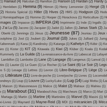
Hainaut
(4)
Hansen
(2)
Hardan
(2)
Hardy
(
(1)
Halcotan
(1)
Hamilton
(1)
Hemma
(9)
Hergé
(3)
1)
Hemleben
(1)
Hémon
(1)
Henry Lemonnier
(1)
(2)
Hitler
(3)
Hives
(2)
Hodgson
(2)
Historia Spécial
(1)
HMS
(1)
Hods
1)
Homéopathique
(1)
Homme
(1)
Hooper
(1)
Horackova
(1)
Horticulture
(1)
H
IMPERIA
(24)
Images
(2)
Impasse
(1)
Imprimerie
(1)
Inde
(1)
Ingalls
(1)
)
J'ai Lu
(5)
Janus Stark
(2)
Jacono
(1)
Jacquier
(1)
Jadot
(1)
Jallon
(1)
Ja
Jeunesse
(87)
Jeux
 Oberlé
(1)
Jennings
(1)
Jésus
(1)
Jeuniau
(1)
Journal
(10)
oséphine
(1)
Jost
(1)
Joubert
(1)
Jukes
(1)
Julliard
(1)
Jumg
Kathelyn
(7)
Kaltenmark
(1)
Kana
(1)
Kandinsky
(1)
Katanga
(1)
Kébir
(1)
Ke
KIT
(2)
Kiwi
(2)
iro
(1)
Kister
(1)
Kitawala
(1)
Klüber
(1)
Koala
(1)
Koda
La Guilde
(2)
Kummerly
(1)
La-renaissance-du-livre
(1)
Labescat
(1)
Lafayet
)
Lane
(2)
Langage
(5)
Lambillon
(1)
Lambotte
(1)
Langenus
(1)
Lanval
(1)
Le Saint
(6)
Le Soir
(2)
Legr
tès
(1)
Laurier
(1)
Le Guen
(1)
Le Rocher
(1)
Libre-Belgique
(7)
Liège
(2)
es 5
(1)
Lesage
(1)
Lettres
(1)
Levron
(1)
Li
Littérature
(11)
(1)
Livre-de-poche
(1)
Livre/poche
(1)
Livres
(1)
Locomobi
Lug
(14)
Louvre
(2)
L
ondreys
(1)
Loup
(1)
Lucky/Luke
(1)
Luigi Motta
(1)
)
Malot
(2)
Maison
(1)
Maisonneuve
(1)
Malice
(1)
Malraux
(1)
Malrieu
(1)
Marabout
(31)
e
(1)
Marabout'chou
(1)
Marcheurs
(1)
Marco
(1)
Mari
(1
Martine
(4)
Marvel
(5)
Martaga
(1)
Martin
(1)
Martinière
(1)
Masini
(1)
M
Mayne-Reid
(3)
mécanicien
(3)
Méca
i-Livres
(1)
Maynard
(1)
MDI
(1)