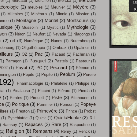
Mercure
er
(1)
Mercator
(1)
Mercillon
(1)
Merckx
(1)
éorologie
(2)
Méyère
(3)
meubles
(1)
Meunier
(1)
(1)
Militaires
(1)
Minéraux
(1)
Minnie
(1)
Mission
(1)
Montagne
(2)
Montel
(2)
Montsouris
(5)
nroe
(1)
usique
(4)
Mythologie
(3)
Mussolini
(1)
Mystic
(1)
son
(3)
Néron
(1)
Neufort
(1)
Nevada
(1)
Niagongo
(1)
i
(2)
nrf
(3)
Numérique
(1)
Nunes
(1)
Nuremberg
(1)
ldenberg
(1)
Oligothérapie
(1)
Ombrax
(1)
Opalines
(1)
illeurs
(2)
Pac
(2)
OZ
(1)
Pacaud
(1)
Pachman
(1)
Pasquet
(2)
(1)
Parragon
(1)
Pastels
(1)
Pasteur
(1)
Payot
(2)
Pecnard
(2)
2002
(1)
PC
(1)
Pécoud
(1)
Peplum
(2)
nnington
(1)
Pépite
(1)
Pépito
(1)
Pereire
192)
Pharmacologie
(1)
Philatélie
(1)
Philippe
(1)
iat
(1)
Picalausa
(1)
Piccini
(1)
Piérard
(1)
Pierda
(1)
O
(7)
Piste
(3)
Pirates
(1)
Pirouett
(1)
Pitchounet
(1)
ce
(2)
Politique
(3)
Popeye
Pommier
(1)
Ponson
(1)
Primevère
(3)
ibres
(1)
Preston
(1)
Prince
(1)
Probst
Quick/Flupke
(2)
(1)
Pyschiatrie
(1)
Quick
(1)
R-L
Rapaces
(2)
Rare
(2)
)
Ramsay
(1)
Raspoutine
(1)
Religion
(8)
Remparts
(4)
(1)
Remy
(1)
Renck
(1)