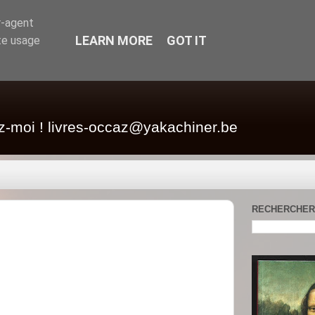
r-agent
LEARN MORE
GOT IT
te usage
z-moi ! livres-occaz@yakachiner.be
RECHERCHER