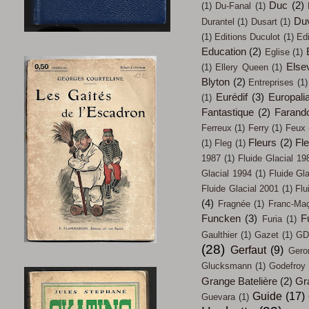
Duc
(2)
(1)
Du-Fanal
(1)
Du
Durantel
(1)
Dusart
(1)
(1)
Editions Duculot
(1)
Ed
Education
(2)
Eglise
(1)
Elsev
(1)
Ellery Queen
(1)
Blyton
(2)
Entreprises
(1)
Eurédif
(3)
Europali
(1)
Fantastique
(2)
Farand
Ferreux
(1)
Ferry
(1)
Feux
Fleurs
(2)
Fl
(1)
Fleg
(1)
1987
(1)
Fluide Glacial 19
Glacial 1994
(1)
Fluide Gl
Fluide Glacial 2001
(1)
Flu
(4)
Fragnée
(1)
Franc-Ma
Funcken
(3)
F
Furia
(1)
Gaulthier
(1)
Gazet
(1)
GD
(28)
Gerfaut
(9)
Gero
Glucksmann
(1)
Godefroy
Grange Batelière
(2)
Gr
Guide
(17)
Guevara
(1)