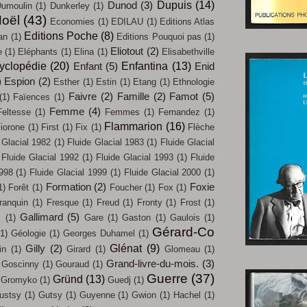
Dupuis
(14)
Dunod
(3)
umoulin
(1)
Dunkerley
(1)
oël
(43)
Economies
(1)
EDILAU
(1)
Editions Atlas
Editions Poche
(8)
an
(1)
Editions Pouquoi pas
(1)
Eliotout
(2)
e
(1)
Eléphants
(1)
Elina
(1)
Elisabethville
yclopédie
(20)
Enfantina
(13)
Enfant
(5)
Enid
)
Espion
(2)
Esther
(1)
Estin
(1)
Etang
(1)
Ethnologie
Faivre
(2)
Famille
(2)
Famot
(5)
(1)
Faïences
(1)
Femme
(4)
Feltesse
(1)
Femmes
(1)
Fernandez
(1)
Flammarion
(16)
iorone
(1)
First
(1)
Fix
(1)
Flèche
 Glacial 1982
(1)
Fluide Glacial 1983
(1)
Fluide Glacial
Fluide Glacial 1992
(1)
Fluide Glacial 1993
(1)
Fluide
1998
(1)
Fluide Glacial 1999
(1)
Fluide Glacial 2000
(1)
Formation
(2)
Foxie
1)
Forêt
(1)
Foucher
(1)
Fox
(1)
ranquin
(1)
Fresque
(1)
Freud
(1)
Fronty
(1)
Frost
(1)
Gallimard
(5)
s
(1)
Gare
(1)
Gaston
(1)
Gaulois
(1)
Gérard-Co
(1)
Géologie
(1)
Georges Duhamel
(1)
Glénat
(9)
Gilly
(2)
in
(1)
Girard
(1)
Glomeau
(1)
Grand-livre-du-mois.
(3)
Goscinny
(1)
Gouraud
(1)
Guerre
(37)
Gründ
(13)
Gromyko
(1)
Guedj
(1)
ustsy
(1)
Gutsy
(1)
Guyenne
(1)
Gwion
(1)
Hachel
(1)