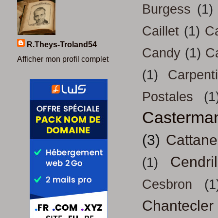
Burgess
(1)
Caillet
(1)
Ca
R.Theys-Troland54
Candy
(1)
C
Afficher mon profil complet
(1)
Carpenti
Postales
(1
Casterma
(3)
Cattan
Cendril
(1)
Cesbron
(1
Chantecler