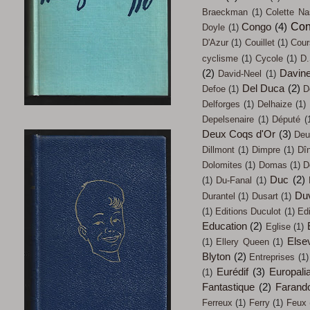
Braeckman
(1)
Colette Na
Con
Congo
(4)
Doyle
(1)
D'Azur
(1)
Couillet
(1)
Cour
cyclisme
(1)
Cycole
(1)
D.
(2)
Davin
David-Neel
(1)
Del Duca
(2)
Defoe
(1)
D
Delforges
(1)
Delhaize
(1)
Depelsenaire
(1)
Député
(
Deux Coqs d'Or
(3)
Deu
Dillmont
(1)
Dimpre
(1)
Dî
Dolomites
(1)
Domas
(1)
D
Duc
(2)
(1)
Du-Fanal
(1)
Du
Durantel
(1)
Dusart
(1)
(1)
Editions Duculot
(1)
Ed
Education
(2)
Eglise
(1)
Elsev
(1)
Ellery Queen
(1)
Blyton
(2)
Entreprises
(1)
Eurédif
(3)
Europali
(1)
Fantastique
(2)
Farand
Ferreux
(1)
Ferry
(1)
Feux