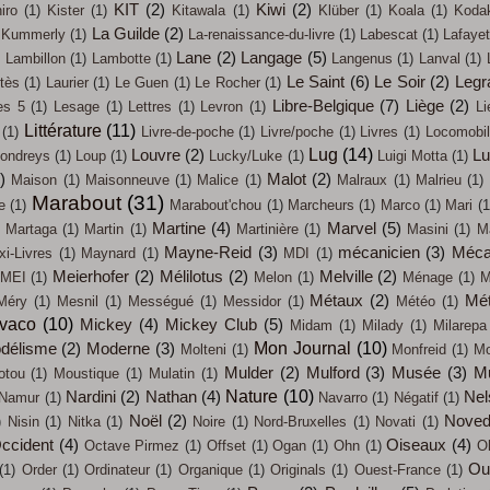
KIT
(2)
Kiwi
(2)
iro
(1)
Kister
(1)
Kitawala
(1)
Klüber
(1)
Koala
(1)
Koda
La Guilde
(2)
Kummerly
(1)
La-renaissance-du-livre
(1)
Labescat
(1)
Lafayet
)
Lane
(2)
Langage
(5)
Lambillon
(1)
Lambotte
(1)
Langenus
(1)
Lanval
(1)
Le Saint
(6)
Le Soir
(2)
Legr
tès
(1)
Laurier
(1)
Le Guen
(1)
Le Rocher
(1)
Libre-Belgique
(7)
Liège
(2)
es 5
(1)
Lesage
(1)
Lettres
(1)
Levron
(1)
Li
Littérature
(11)
(1)
Livre-de-poche
(1)
Livre/poche
(1)
Livres
(1)
Locomobi
Lug
(14)
Louvre
(2)
L
ondreys
(1)
Loup
(1)
Lucky/Luke
(1)
Luigi Motta
(1)
)
Malot
(2)
Maison
(1)
Maisonneuve
(1)
Malice
(1)
Malraux
(1)
Malrieu
(1)
Marabout
(31)
e
(1)
Marabout'chou
(1)
Marcheurs
(1)
Marco
(1)
Mari
(1
Martine
(4)
Marvel
(5)
Martaga
(1)
Martin
(1)
Martinière
(1)
Masini
(1)
M
Mayne-Reid
(3)
mécanicien
(3)
Méca
i-Livres
(1)
Maynard
(1)
MDI
(1)
Meierhofer
(2)
Mélilotus
(2)
Melville
(2)
MEI
(1)
Melon
(1)
Ménage
(1)
M
Métaux
(2)
Mét
Méry
(1)
Mesnil
(1)
Mességué
(1)
Messidor
(1)
Météo
(1)
évaco
(10)
Mickey
(4)
Mickey Club
(5)
Midam
(1)
Milady
(1)
Milarepa
Mon Journal
(10)
délisme
(2)
Moderne
(3)
Molteni
(1)
Monfreid
(1)
Mo
Mulder
(2)
Mulford
(3)
Musée
(3)
M
otou
(1)
Moustique
(1)
Mulatin
(1)
Nature
(10)
Nardini
(2)
Nathan
(4)
Nel
Namur
(1)
Navarro
(1)
Négatif
(1)
Noël
(2)
Noved
)
Nisin
(1)
Nitka
(1)
Noire
(1)
Nord-Bruxelles
(1)
Novati
(1)
ccident
(4)
Oiseaux
(4)
Octave Pirmez
(1)
Offset
(1)
Ogan
(1)
Ohn
(1)
O
Out
(1)
Order
(1)
Ordinateur
(1)
Organique
(1)
Originals
(1)
Ouest-France
(1)