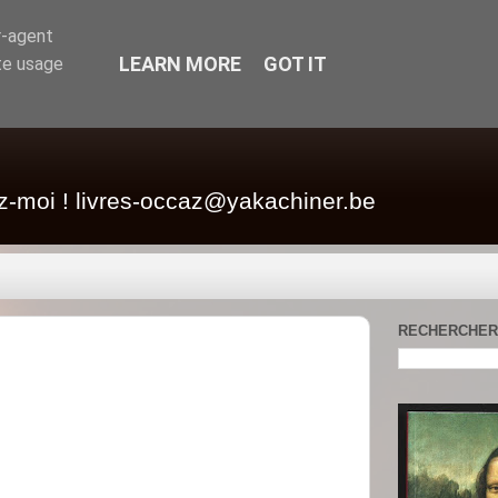
r-agent
LEARN MORE
GOT IT
te usage
z-moi ! livres-occaz@yakachiner.be
RECHERCHER