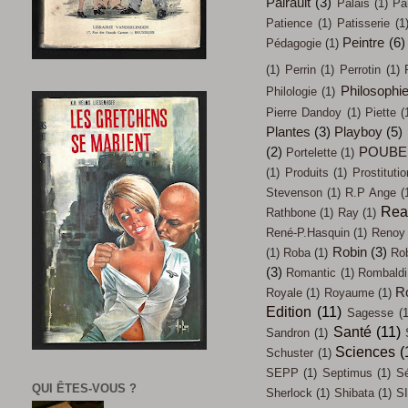
Pairault
(3)
Palais
(1)
Pa
Patience
(1)
Patisserie
(1
Peintre
(6)
Pédagogie
(1)
(1)
Perrin
(1)
Perrotin
(1)
Philosophi
Philologie
(1)
Pierre Dandoy
(1)
Piette
(
Plantes
(3)
Playboy
(5)
(2)
POUBE
Portelette
(1)
(1)
Produits
(1)
Prostitutio
Stevenson
(1)
R.P Ange
(
Rea
Rathbone
(1)
Ray
(1)
René-P.Hasquin
(1)
Renoy
Robin
(3)
(1)
Roba
(1)
Ro
(3)
Romantic
(1)
Rombaldi
R
Royale
(1)
Royaume
(1)
Edition
(11)
Sagesse
(1
Santé
(11)
Sandron
(1)
Sciences
(
Schuster
(1)
SEPP
(1)
Septimus
(1)
Sé
QUI ÊTES-VOUS ?
Sherlock
(1)
Shibata
(1)
SI