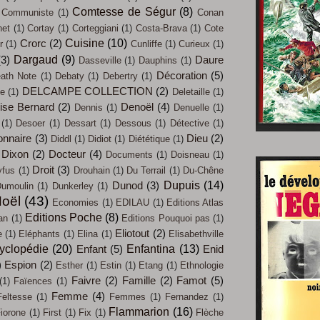
Comtesse de Ségur
(8)
Communiste
(1)
Conan
net
(1)
Cortay
(1)
Corteggiani
(1)
Costa-Brava
(1)
Cote
Cuisine
(10)
Crorc
(2)
r
(1)
Cunliffe
(1)
Curieux
(1)
Dargaud
(9)
(3)
Daure
Dasseville
(1)
Dauphins
(1)
Décoration
(5)
ath Note
(1)
Debaty
(1)
Debertry
(1)
DELCAMPE COLLECTION
(2)
ue
(1)
Deletaille
(1)
ise Bernard
(2)
Denoël
(4)
Dennis
(1)
Denuelle
(1)
(1)
Desoer
(1)
Dessart
(1)
Dessous
(1)
Détective
(1)
onnaire
(3)
Dieu
(2)
Diddl
(1)
Didiot
(1)
Diététique
(1)
Dixon
(2)
Docteur
(4)
Documents
(1)
Doisneau
(1)
Droit
(3)
yfus
(1)
Drouhain
(1)
Du Terrail
(1)
Du-Chêne
Dupuis
(14)
Dunod
(3)
umoulin
(1)
Dunkerley
(1)
oël
(43)
Economies
(1)
EDILAU
(1)
Editions Atlas
Editions Poche
(8)
an
(1)
Editions Pouquoi pas
(1)
Eliotout
(2)
e
(1)
Eléphants
(1)
Elina
(1)
Elisabethville
yclopédie
(20)
Enfantina
(13)
Enfant
(5)
Enid
)
Espion
(2)
Esther
(1)
Estin
(1)
Etang
(1)
Ethnologie
Faivre
(2)
Famille
(2)
Famot
(5)
(1)
Faïences
(1)
Femme
(4)
Feltesse
(1)
Femmes
(1)
Fernandez
(1)
Flammarion
(16)
iorone
(1)
First
(1)
Fix
(1)
Flèche