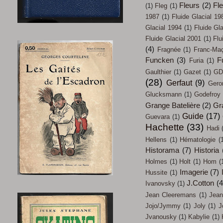
Fleurs
(2)
Fl
(1)
Fleg
(1)
1987
(1)
Fluide Glacial 19
Glacial 1994
(1)
Fluide Gl
Fluide Glacial 2001
(1)
Flu
(4)
Fragnée
(1)
Franc-Ma
Funcken
(3)
F
Furia
(1)
Gaulthier
(1)
Gazet
(1)
GD
(28)
Gerfaut
(9)
Gero
Glucksmann
(1)
Godefroy
Grange Batelière
(2)
Gr
Guide
(17)
Guevara
(1)
Hachette
(33)
Hadi
Hellens
(1)
Hématologie
(
Historama
(7)
Historia
Holmes
(1)
Holt
(1)
Hom
(
Imagerie
(7)
Hussite
(1)
J.Cotton
(4
Ivanovsky
(1)
Jean Cleeremans
(1)
Jean
Jojo/Jymmy
(1)
Joly
(1)
J
Jvanousky
(1)
Kabylie
(1)