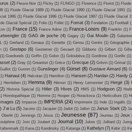
eurus
(2)
Fleuve-Noir
(1)
Flicky
(1)
FLINGO
(1)
Florence
(1)
Floriot
(1)
Fluide
88
(1)
Fluide Glacial 1989
(1)
Fluide Glacial 1990
(1)
Fluide Glacial 1991
(1)
acial 1995
(1)
Fluide Glacial 1996
(1)
Fluide Glacial 1997
(1)
Fluide Glacial 
Fomat
(3)
ide Glacial Spécial
(1)
Folio
(1)
Follet
(1)
Fondation
(1)
Football
(
France
(15)
France-Loisirs
(9)
çon
(1)
France Adine
(1)
Franklin
(1)
F
urtwengler
(3)
GAG de poche
(4)
Gai Moulin
(2)
Gagey
(1)
Galante
L
(1)
Geirland
(1)
Genaux
(1)
Genette
(1)
Genou
(1)
Gentis
(1)
Géographie
Gestapo
(6)
n
(1)
Gestetner
(1)
Gevaert
(1)
Gibbons
(1)
Gilbert
(1)
Gilla
(1)
Goedseels
(1)
Goffin
(1)
Golon
(1)
Goloubéva
(1)
Gordinne
(1)
Gorille
(1)
asset
(2)
Grecque
(2)
Gray
(1)
Greantori
(1)
Grèce
(1)
Grévin
(1)
Grimal
(1)
Gürsel
(8)
Gunslinger
(4)
Gustave Aimard
(6)
Guillot
(1)
Gunnm
(1)
G
Hainaut
(4)
Hansen
(2)
Hardan
(2)
Hardy
(
(1)
Halcotan
(1)
Hamilton
(1)
Hemma
(9)
Hergé
(3)
1)
Hemleben
(1)
Hémon
(1)
Henry Lemonnier
(1)
(2)
Hitler
(3)
Hives
(2)
Hodgson
(2)
Historia Spécial
(1)
HMS
(1)
Hods
1)
Homéopathique
(1)
Homme
(1)
Hooper
(1)
Horackova
(1)
Horticulture
(1)
H
IMPERIA
(24)
Images
(2)
Impasse
(1)
Imprimerie
(1)
Inde
(1)
Ingalls
(1)
)
J'ai Lu
(5)
Janus Stark
(2)
Jacono
(1)
Jacquier
(1)
Jadot
(1)
Jallon
(1)
Ja
Jeunesse
(87)
Jeux
 Oberlé
(1)
Jennings
(1)
Jésus
(1)
Jeuniau
(1)
Journal
(10)
oséphine
(1)
Jost
(1)
Joubert
(1)
Jukes
(1)
Julliard
(1)
Jumg
Kathelyn
(7)
Kaltenmark
(1)
Kana
(1)
Kandinsky
(1)
Katanga
(1)
Kébir
(1)
Ke