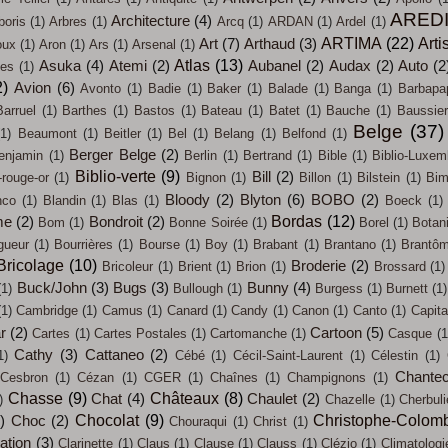
ARED
Architecture
(4)
boris
(1)
Arbres
(1)
Arcq
(1)
ARDAN
(1)
Ardel
(1)
ARTIMA
(22)
Arti
Art
(7)
Arthaud
(3)
oux
(1)
Aron
(1)
Ars
(1)
Arsenal
(1)
Atlas
(13)
Asuka
(4)
Atemi
(2)
Aubanel
(2)
Audax
(2)
Auto
(2
ces
(1)
2)
Avion
(6)
Avonto
(1)
Badie
(1)
Baker
(1)
Balade
(1)
Banga
(1)
Barbapa
Barruel
(1)
Barthes
(1)
Bastos
(1)
Bateau
(1)
Batet
(1)
Bauche
(1)
Baussier
Belge
(37)
(1)
Beaumont
(1)
Beitler
(1)
Bel
(1)
Belang
(1)
Belfond
(1)
Berger Belge
(2)
enjamin
(1)
Berlin
(1)
Bertrand
(1)
Bible
(1)
Biblio-Luxem
Biblio-verte
(9)
Bill
(2)
-rouge-or
(1)
Bignon
(1)
Billon
(1)
Bilstein
(1)
Bi
Bloody
(2)
Blyton
(6)
BOBO
(2)
nco
(1)
Blandin
(1)
Blas
(1)
Boeck
(1)
Bordas
(12)
me
(2)
Bondroit
(2)
Bom
(1)
Bonne Soirée
(1)
Borel
(1)
Botan
gueur
(1)
Bourrières
(1)
Bourse
(1)
Boy
(1)
Brabant
(1)
Brantano
(1)
Brantô
Bricolage
(10)
Broderie
(2)
Bricoleur
(1)
Brient
(1)
Brion
(1)
Brossard
(1)
Buck/John
(3)
Bugs
(3)
Bunny
(4)
(1)
Bullough
(1)
Burgess
(1)
Burnett
(1)
(1)
Cambridge
(1)
Camus
(1)
Canard
(1)
Candy
(1)
Canon
(1)
Canto
(1)
Capit
ar
(2)
Cartoon
(5)
Cartes
(1)
Cartes Postales
(1)
Cartomanche
(1)
Casque
(1
Cathy
(3)
Cattaneo
(2)
1)
Cébé
(1)
Cécil-Saint-Laurent
(1)
Célestin
(1)
Chantec
Cesbron
(1)
Cézan
(1)
CGER
(1)
Chaînes
(1)
Champignons
(1)
Chasse
(9)
Châteaux
(8)
Chat
(4)
Chaulet
(2)
)
Chazelle
(1)
Cherbul
Chocolat
(9)
Christophe-Colom
)
Choc
(2)
Chouraqui
(1)
Christ
(1)
sation
(3)
Clarinette
(1)
Claus
(1)
Clause
(1)
Clauss
(1)
Clézio
(1)
Climatologi