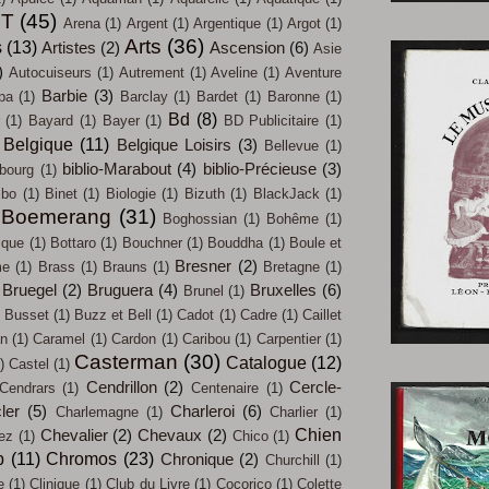
IT
(45)
Arena
(1)
Argent
(1)
Argentique
(1)
Argot
(1)
Arts
(36)
s
(13)
Artistes
(2)
Ascension
(6)
Asie
)
Autocuiseurs
(1)
Autrement
(1)
Aveline
(1)
Aventure
Barbie
(3)
pa
(1)
Barclay
(1)
Bardet
(1)
Baronne
(1)
Bd
(8)
(1)
Bayard
(1)
Bayer
(1)
BD Publicitaire
(1)
Belgique
(11)
Belgique Loisirs
(3)
Bellevue
(1)
biblio-Marabout
(4)
biblio-Précieuse
(3)
bourg
(1)
mbo
(1)
Binet
(1)
Biologie
(1)
Bizuth
(1)
BlackJack
(1)
Boemerang
(31)
Boghossian
(1)
Bohême
(1)
ique
(1)
Bottaro
(1)
Bouchner
(1)
Bouddha
(1)
Boule et
Bresner
(2)
me
(1)
Brass
(1)
Brauns
(1)
Bretagne
(1)
Bruegel
(2)
Bruguera
(4)
Bruxelles
(6)
Brunel
(1)
Busset
(1)
Buzz et Bell
(1)
Cadot
(1)
Cadre
(1)
Caillet
an
(1)
Caramel
(1)
Cardon
(1)
Caribou
(1)
Carpentier
(1)
Casterman
(30)
Catalogue
(12)
)
Castel
(1)
Cendrillon
(2)
Cercle-
Cendrars
(1)
Centenaire
(1)
ler
(5)
Charleroi
(6)
Charlemagne
(1)
Charlier
(1)
Chien
Chevalier
(2)
Chevaux
(2)
iez
(1)
Chico
(1)
b
(11)
Chromos
(23)
Chronique
(2)
Churchill
(1)
e
(1)
Clinique
(1)
Club du Livre
(1)
Cocorico
(1)
Colette