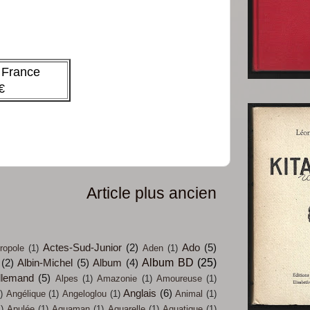
 France
€
Article plus ancien
Actes-Sud-Junior
(2)
Ado
(5)
ropole
(1)
Aden
(1)
Album BD
(25)
(2)
Albin-Michel
(5)
Album
(4)
llemand
(5)
Alpes
(1)
Amazonie
(1)
Amoureuse
(1)
Anglais
(6)
)
Angélique
(1)
Angeloglou
(1)
Animal
(1)
)
Apulée
(1)
Aquaman
(1)
Aquarelle
(1)
Aquatique
(1)