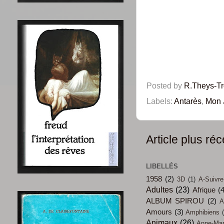
Posted by
R.Theys-T
Labels:
Antarès
,
Mon 
Article plus réc
LIBELLÉS
1958
(2)
3D
(1)
A-Suivre
Adultes
(23)
Afrique
(
ALBUM SPIROU
(2)
A
Amours
(3)
Amphibiens
Animaux
(26)
Anne-Mari