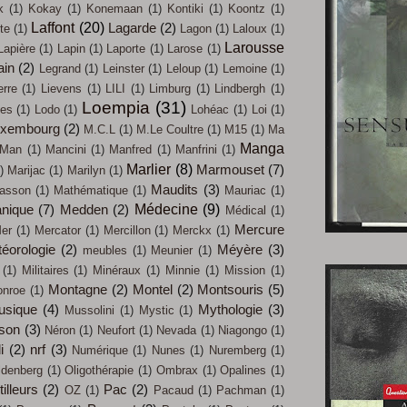
k
(1)
Kokay
(1)
Konemaan
(1)
Kontiki
(1)
Koontz
(1)
Laffont
(20)
Lagarde
(2)
te
(1)
Lagon
(1)
Laloux
(1)
Larousse
Lapière
(1)
Lapin
(1)
Laporte
(1)
Larose
(1)
ain
(2)
Legrand
(1)
Leinster
(1)
Leloup
(1)
Lemoine
(1)
erre
(1)
Lievens
(1)
LILI
(1)
Limburg
(1)
Lindbergh
(1)
Loempia
(31)
les
(1)
Lodo
(1)
Lohéac
(1)
Loi
(1)
uxembourg
(2)
M.C.L
(1)
M.Le Coultre
(1)
M15
(1)
Ma
Manga
Man
(1)
Mancini
(1)
Manfred
(1)
Manfrini
(1)
Marlier
(8)
Marmouset
(7)
)
Marijac
(1)
Marilyn
(1)
Maudits
(3)
asson
(1)
Mathématique
(1)
Mauriac
(1)
Médecine
(9)
nique
(7)
Medden
(2)
Médical
(1)
Mercure
er
(1)
Mercator
(1)
Mercillon
(1)
Merckx
(1)
éorologie
(2)
Méyère
(3)
meubles
(1)
Meunier
(1)
(1)
Militaires
(1)
Minéraux
(1)
Minnie
(1)
Mission
(1)
Montagne
(2)
Montel
(2)
Montsouris
(5)
nroe
(1)
usique
(4)
Mythologie
(3)
Mussolini
(1)
Mystic
(1)
son
(3)
Néron
(1)
Neufort
(1)
Nevada
(1)
Niagongo
(1)
i
(2)
nrf
(3)
Numérique
(1)
Nunes
(1)
Nuremberg
(1)
ldenberg
(1)
Oligothérapie
(1)
Ombrax
(1)
Opalines
(1)
illeurs
(2)
Pac
(2)
OZ
(1)
Pacaud
(1)
Pachman
(1)