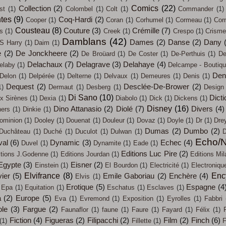
Comics
(22)
Collection
(2)
st
(1)
Colombel
(1)
Colt
(1)
Commander
(1)
tes
(9)
Coq-Hardi
(2)
Cooper
(1)
Coran
(1)
Corhumel
(1)
Cormeau
(1)
Cor
Cousteau
(8)
Couture
(3)
Crémille
(7)
s
(1)
Creek
(1)
Crespo
(1)
Crisme
Damblans
(42)
Dames
(2)
Danse
(2)
Dany
S Harry
(1)
Daim
(1)
e
(2)
De Jonckheere
(2)
De Broüard
(1)
De Coster
(1)
De-Perthuis
(1)
De
Delachaux
(7)
Delagrave
(3)
Delahaye
(4)
elaby
(1)
Delcampe - Boutiq
Den
Delon
(1)
Delpérée
(1)
Delterne
(1)
Delvaux
(1)
Demeures
(1)
Denis
(1)
Dequest
(2)
Desclée-De-Brower
(2)
1)
Dermaut
(1)
Desberg
(1)
Design
Di Sano
(10)
Dicti
x Sirènes
(1)
Dexia
(1)
Diabolo
(1)
Dick
(1)
Dickens
(1)
Disney
(16)
Dino Attanasio
(2)
Diolé
(7)
Divers
(4)
ners
(1)
Dinkie
(1)
ominion
(1)
Dooley
(1)
Douenat
(1)
Douleur
(1)
Dovaz
(1)
Doyle
(1)
Dr
(1)
Dre
Dumas
(2)
Dumbo
(2)
Duchâteau
(1)
Duché
(1)
Duculot
(1)
Dulwan
(1)
D
Echo/N
val
(6)
Dynamic
(3)
Echec
(4)
Duvel
(1)
Dynamite
(1)
Eade
(1)
Editions Luc Pire
(2)
itions J.Godenne
(1)
Editions Jourdan
(1)
Editions Mil
Egypte
(3)
Eisner
(2)
Einstein
(1)
El Bourdon
(1)
Electricité
(1)
Electroniqu
Elvifrance
(8)
Enc
ier
(5)
Emile Gaboriau
(2)
Enchère
(4)
Elvis
(1)
Erotique
(5)
Espagne
(4
Epa
(1)
Equitation
(1)
Eschatus
(1)
Esclaves
(1)
a
(2)
Europe
(5)
Eva
(1)
Evremond
(1)
Exposition
(1)
Eyrolles
(1)
Fabbri
ole
(3)
Fargue
(2)
Faunaflor
(1)
faune
(1)
Faure
(1)
Fayard
(1)
Félix
(1)
Fiction
(4)
Figueras
(2)
Filipacchi
(2)
Film
(2)
Finch
(6)
(1)
Fillette
(1)
F