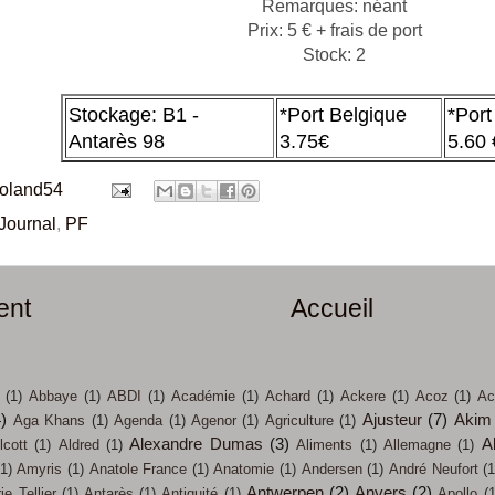
Remarques: néant
Prix: 5 € + frais de port
Stock: 2
Stockage: B1 -
*Port Belgique
*Port
Antarès 98
3.75€
5.60 
roland54
Journal
,
PF
ent
Accueil
(1)
Abbaye
(1)
ABDI
(1)
Académie
(1)
Achard
(1)
Ackere
(1)
Acoz
(1)
Ac
4)
Ajusteur
(7)
Akim
Aga Khans
(1)
Agenda
(1)
Agenor
(1)
Agriculture
(1)
Alexandre Dumas
(3)
A
lcott
(1)
Aldred
(1)
Aliments
(1)
Allemagne
(1)
(1)
Amyris
(1)
Anatole France
(1)
Anatomie
(1)
Andersen
(1)
André Neufort
(1
Antwerpen
(2)
Anvers
(2)
e Tellier
(1)
Antarès
(1)
Antiquité
(1)
Apollo
(1