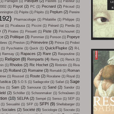
Pasquet
(2)
(1)
Parragon
(1)
Pastels
(1)
Pasteur
(1)
Payot
(2)
Pecnard
(2)
2002
(1)
PC
(1)
Pécoud
(1)
Peplum
(2)
nnington
(1)
Pépite
(1)
Pépito
(1)
Pereire
192)
Pharmacologie
(1)
Philatélie
(1)
Philippe
(1)
iat
(1)
Picalausa
(1)
Piccini
(1)
Piérard
(1)
Pierda
(1)
O
(7)
Piste
(3)
Pirates
(1)
Pirouett
(1)
Pitchounet
(1)
ce
(2)
Politique
(3)
Popeye
Pommier
(1)
Ponson
(1)
Primevère
(3)
ibres
(1)
Preston
(1)
Prince
(1)
Probst
Quick/Flupke
(2)
(1)
Pyschiatrie
(1)
Quick
(1)
R-L
Rapaces
(2)
Rare
(2)
)
Ramsay
(1)
Raspoutine
(1)
Religion
(8)
Remparts
(4)
(1)
Remy
(1)
Renck
(1)
Rhodos
(2)
Ric Hochet
(2)
hin
(1)
Rintintin
(1)
Riva
co
(2)
Rolland
(2)
Romaine
(3)
Roman
Romaldi
(1)
Route
(2)
tree
(1)
Roussel
(1)
Roxalane
(1)
Royal
(1)
Sage
ustica
(3)
S.O.S
(1)
Sadagcolor
(1)
Safari
(1)
Sam
(2)
Sand
(2)
lva
(1)
Samourai
(1)
Sandor
(1)
ield
(2)
Schöller
(1)
Schoonmaker
(1)
Schraûwen
(1)
tion
(10)
SELPA
(2)
Sempé
(1)
Senso
(1)
SEP
(1)
SFPI
(9)
(1)
Sexualité
(1)
SFP
(1)
Shellabarger
(1)
Sociales
(2)
Société
(6)
)
Sociologie
(1)
Socrate
(1)