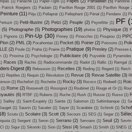
Papes
(2)
Pardaillan
(5)
mpas
(1)
Panache
(1)
Paper-Tigre
(1)
Parlotine
)
Patrick Roegiers
(1)
Paulain
(1)
Pavillon Rouge 2001
(1)
Pavillon Rouge 
Peinture
(11)
Péju
(1)
Pellaprat
(1)
Pellephant
(1)
Pénal
(1)
Pendanx
(1)
Pe
PF
(
Petit-Illustre
(2)
Petzi
(2)
Peuple
(2)
Pertuzé
(1)
Peyrefitte
(1)
Photographies
(19)
e
(5)
Photographe
(5)
Physique
(3)
photos
(1)
P
Pin-Up
(30)
PIP
1)
Pignons
(1)
Pinney
(1)
Pinocchio
(1)
Pioupiou
(1)
Plon
(2)
PML
(3)
Pocket
(6)
Poirier
(2)
Poli
Pocahontas
(1)
Poissons
(1)
Pratique
(9)
LLE
(2)
Presley
(2)
Poule
(1)
Praha
(1)
Prairie
(1)
Presses-L
Publicitaire
(4)
n
(1)
Proxima
(1)
Psychologie
(1)
Puyvelde
(1)
Pyramides
Races
(3)
1)
Rachis
(1)
Radiocommande
(1)
Radot
(1)
Rallic
(1)
Ramgal
(1
ders-Digest
(8)
Recettes
(3)
Reboussin
(1)
Reding
(1)
Regard
(1)
Reich
Revue
(3)
Revue Satellite
(3)
(1)
Reptiles
(1)
Requin
(1)
Révolution
(1)
R
Rocky
(3)
Roi
binson
(1)
Rochefort
(1)
Rochette
(1)
Rococo
(1)
Rodwell
(1)
Rome
(2)
(1)
Roosevelt
(1)
Rossignol
(1)
Roubinet
(1)
Rouge et Or
(1)
Roun
oyautés
(6)
R
RTBF
(1)
Rubens
(1)
Ruche
(1)
Rush
(1)
Russie
(1)
Russo
(1)
)
Sailley
(1)
Saint-Exupéry
(1)
Sainte
(1)
Salomon
(1)
Saltimbanque
(1)
Sa
Schof
Sauget
(1)
Sauvin
(1)
Savater
(1)
Sayer
(1)
Scarabée
(1)
Schimtt
(1)
18)
Sélec
Scolaire
(3)
Scott
(3)
Sciuto
(1)
Secours
(1)
SEG
(1)
Segar
(1)
Serrano
(2)
Seuil
(2)
quoia
(1)
Sergent
(1)
Seron
(1)
Servranx
(1)
Sevrin
Sissi
(4)
CI
(1)
Sigur
(1)
Sikorski
(1)
Sion
(1)
Smash
(1)
Smith
(1)
SNEG
(1