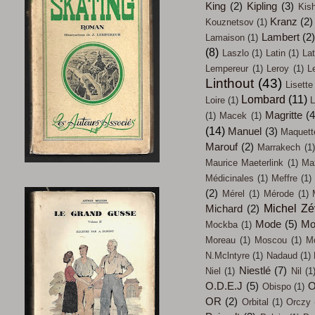
King
(2)
Kipling
(3)
Kish
Kranz
(2)
Kouznetsov
(1)
Lambert
(2
Lamaison
(1)
(8)
Laszlo
(1)
Latin
(1)
Lat
Lempereur
(1)
Leroy
(1)
L
Linthout
(43)
Lisette
Lombard
(11)
Loire
(1)
L
Magritte
(4
(1)
Macek
(1)
(14)
Manuel
(3)
Maquett
Marouf
(2)
Marrakech
(1)
Maurice Maeterlink
(1)
Max
Médicinales
(1)
Meffre
(1)
(2)
Mérel
(1)
Mérode
(1)
Michel Z
Michard
(2)
Mode
(5)
Mo
Mockba
(1)
Moreau
(1)
Moscou
(1)
M
N.Mclntyre
(1)
Nadaud
(1)
Niestlé
(7)
Niel
(1)
Nil
(1
O.D.E.J
(5)
O
Obispo
(1)
OR
(2)
Orbital
(1)
Orczy