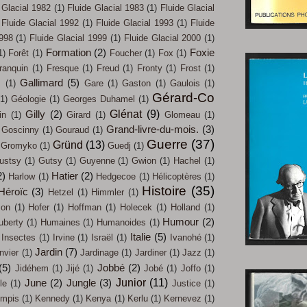
 Glacial 1982
(1)
Fluide Glacial 1983
(1)
Fluide Glacial
Fluide Glacial 1992
(1)
Fluide Glacial 1993
(1)
Fluide
1998
(1)
Fluide Glacial 1999
(1)
Fluide Glacial 2000
(1)
Formation
(2)
Foxie
1)
Forêt
(1)
Foucher
(1)
Fox
(1)
ranquin
(1)
Fresque
(1)
Freud
(1)
Fronty
(1)
Frost
(1)
Gallimard
(5)
s
(1)
Gare
(1)
Gaston
(1)
Gaulois
(1)
Gérard-Co
(1)
Géologie
(1)
Georges Duhamel
(1)
Glénat
(9)
Gilly
(2)
in
(1)
Girard
(1)
Glomeau
(1)
Grand-livre-du-mois.
(3)
Goscinny
(1)
Gouraud
(1)
Guerre
(37)
Gründ
(13)
Gromyko
(1)
Guedj
(1)
ustsy
(1)
Gutsy
(1)
Guyenne
(1)
Gwion
(1)
Hachel
(1)
2)
Hatier
(2)
Harlow
(1)
Hedgecoe
(1)
Hélicoptères
(1)
Histoire
(35)
Héroïc
(3)
Hetzel
(1)
Himmler
(1)
on
(1)
Hofer
(1)
Hoffman
(1)
Holecek
(1)
Holland
(1)
Humour
(2)
uberty
(1)
Humaines
(1)
Humanoides
(1)
Italie
(5)
Insectes
(1)
Irvine
(1)
Israël
(1)
Ivanohé
(1)
Jardin
(7)
nvier
(1)
Jardinage
(1)
Jardiner
(1)
Jazz
(1)
(5)
Jobbé
(2)
Jidéhem
(1)
Jijé
(1)
Jobé
(1)
Joffo
(1)
Junior
(11)
June
(2)
Jungle
(3)
le
(1)
Justice
(1)
mpis
(1)
Kennedy
(1)
Kenya
(1)
Kerlu
(1)
Kernevez
(1)