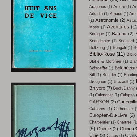
Aragonés
(1)
Arbitre
(1)
Ar
Arkadia
(1)
Arnaud
(1)
Arn
Astronomie
(2)
(1)
Astu
Aventures
(1
Moss
(1)
Baroud
(2)
Baroque
(1)
Beaudelaire
(1)
Beaujard
Beltzung
(1)
Bengali
(1)
B
Biblio-Rose
(11)
Biblio
Blake & Mortimer
(1)
Bla
Bolchévis
Boisdeffre
(1)
Bill
(1)
Bourdin
(1)
Bourlin
Breugnon
(1)
Brezault
(1)
Bruyère
(7)
Buck/Danny
(1)
Calendrier
(1)
Calypso
CARSON
(2)
Carterpill
Cathares
(1)
Cathédrale
(
Européen-Du-Livre
(2)
Charpentier
(1)
Chartres
(1
(9)
Chimie
(2)
Chine
(3
Ciné
(3)
Civili
Circus
(1)